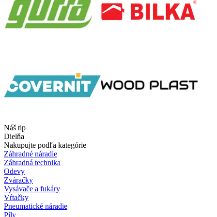
Náš tip
Dielňa
Nakupujte podľa kategórie
Záhradné náradie
Záhradná technika
Odevy
Zváračky
Vysávače a fukáry
Vŕtačky
Pneumatické náradie
Píly