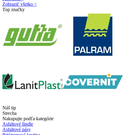
Zobraziť všetko >
Top značky
Náš tip
Strecha
Nakupujte podľa kategórie
Asfaltové šindle
Asfaltové pásy
Bitúmenová krytina