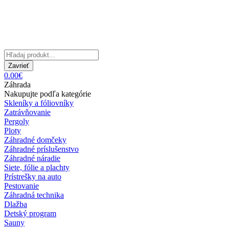
Zavrieť
0.00€
Záhrada
Nakupujte podľa kategórie
Skleníky a fóliovníky
Zatrávňovanie
Pergoly
Ploty
Záhradné domčeky
Záhradné príslušenstvo
Záhradné náradie
Siete, fólie a plachty
Prístrešky na auto
Pestovanie
Záhradná technika
Dlažba
Detský program
Sauny