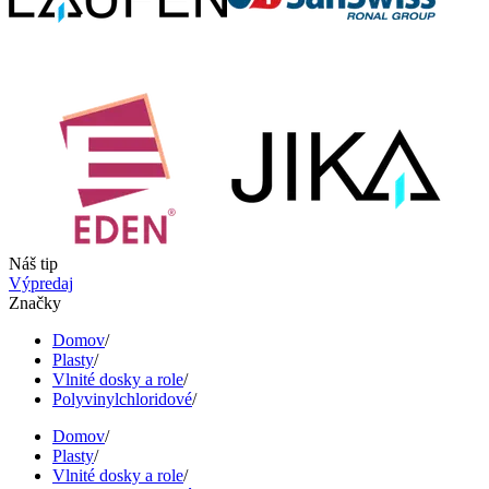
Náš tip
Výpredaj
Značky
Domov
/
Plasty
/
Vlnité dosky a role
/
Polyvinylchloridové
/
Domov
/
Plasty
/
Vlnité dosky a role
/