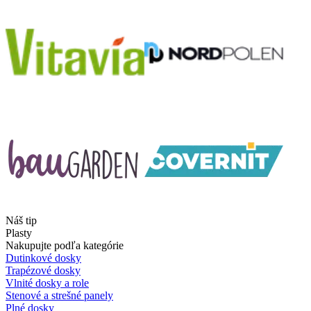
Náš tip
Plasty
Nakupujte podľa kategórie
Dutinkové dosky
Trapézové dosky
Vlnité dosky a role
Stenové a strešné panely
Plné dosky