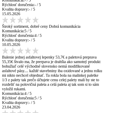
Komunikácia:
-
/ 5
Rýchlosť doručenia:
-
/ 5
Kvalita dopravy:
-
/ 5
15.05.2026
Široký sortiment, dobré ceny Dobrá komunikácia
Komunikácia:
5
/ 5
Rýchlosť doručenia:
4
/ 5
Kvalita dopravy:
-
/ 5
10.05.2026
Balenie jednej asfaltovej lepenky 53,7€ a paletová preprava
55,35€ štvalo ma, že prerpava je drahšia ako samotný produkt
bohužiaľ celé východné slovensko nemá modifikované
asfaltové pásy.... každé stavebniny iba oxidované a jednu rolku
mi nikto nechcel objednať. Ta rokla bola na malinkej paletke
1/3 z palety tak prečo účtujete cenu celej palety mali by ste to
rozdeliť na polovičná paleta a celá paleta aj tak som si to sám
vyložil rukami.
Komunikácia:
4
/ 5
Rýchlosť doručenia:
5
/ 5
Kvalita dopravy:
-
/ 5
23.04.2026