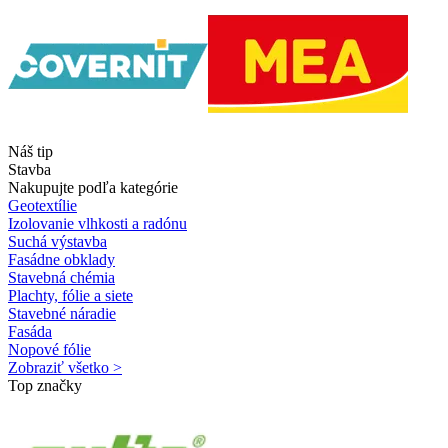
Náš tip
Stavba
Nakupujte podľa kategórie
Geotextílie
Izolovanie vlhkosti a radónu
Suchá výstavba
Fasádne obklady
Stavebná chémia
Plachty, fólie a siete
Stavebné náradie
Fasáda
Nopové fólie
Zobraziť všetko >
Top značky