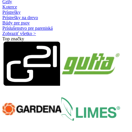
Grily
Koterce
Prístrešky
Prístrešky na drevo
Búdy pre psov
Príslušenstvo pre pareniská
Zobraziť všetko >
Top značky