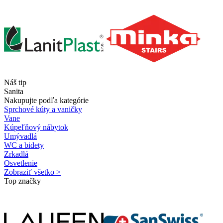
Náš tip
Sanita
Nakupujte podľa kategórie
Sprchové kúty a vaničky
Vane
Kúpeľňový nábytok
Umývadlá
WC a bidety
Zrkadlá
Osvetlenie
Zobraziť všetko >
Top značky