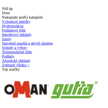
Náš tip
Dom
Nakupujte podľa kategórie
Vchodové striešky
Hydroizolácia
Podlahové fólie
Interiérové obklady
Sauny
Stavebné puzdrá a skryté zárubne
Schody a výlezy
Termoizolačné fólie
Podlahy
Akustické obklady
Zobraziť všetko >
Top značky