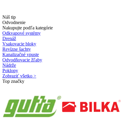
Náš tip
Odvodnenie
Nakupujte podľa kategórie
Odkvapové systémy
Drenáž
Vsakovacie bloky
Revízne šachty
Kanalizačné vpuste
Odvodňovacie žľaby
Nádrže
Poklopy
Zobraziť všetko >
Top značky