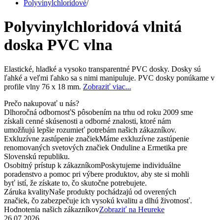
Polyvinylchloridové
/
Polyvinylchloridová vlnitá
doska PVC vlna
Elastické, hladké a vysoko transparentné PVC dosky. Dosky sú
ľahké a veľmi ľahko sa s nimi manipuluje. PVC dosky ponúkame v
profile vlny 76 x 18 mm.
Zobraziť viac...
Prečo nakupovať u nás?
Dlhoročná odbornosť
S pôsobením na trhu od roku 2009 sme
získali cenné skúsenosti a odborné znalosti, ktoré nám
umožňujú lepšie rozumieť potrebám našich zákazníkov.
Exkluzívne zastúpenie značiek
Máme exkluzívne zastúpenie
renomovaných svetových značiek Onduline a Ermetika pre
Slovenskú republiku.
Osobitný prístup k zákazníkom
Poskytujeme individuálne
poradenstvo a pomoc pri výbere produktov, aby ste si mohli
byť istí, že získate to, čo skutočne potrebujete.
Záruka kvality
Naše produkty pochádzajú od overených
značiek, čo zabezpečuje ich vysokú kvalitu a dlhú životnosť.
Hodnotenia našich zákazníkov
Zobraziť na Heureke
26.07.2026