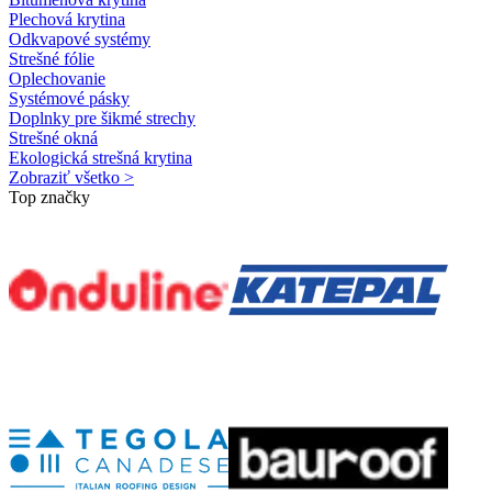
Plechová krytina
Odkvapové systémy
Strešné fólie
Oplechovanie
Systémové pásky
Doplnky pre šikmé strechy
Strešné okná
Ekologická strešná krytina
Zobraziť všetko >
Top značky