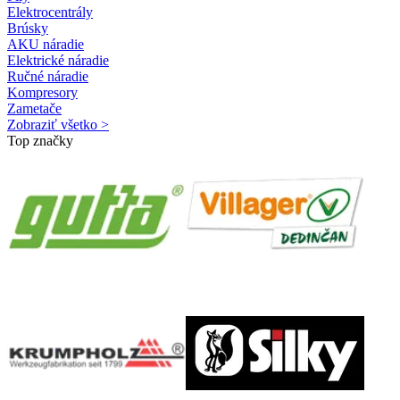
Elektrocentrály
Brúsky
AKU náradie
Elektrické náradie
Ručné náradie
Kompresory
Zametače
Zobraziť všetko >
Top značky