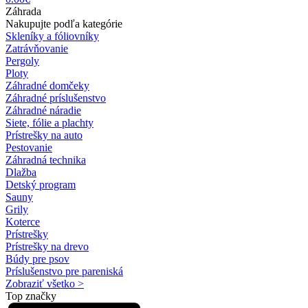
Záhrada
Nakupujte podľa kategórie
Skleníky a fóliovníky
Zatrávňovanie
Pergoly
Ploty
Záhradné domčeky
Záhradné príslušenstvo
Záhradné náradie
Siete, fólie a plachty
Prístrešky na auto
Pestovanie
Záhradná technika
Dlažba
Detský program
Sauny
Grily
Koterce
Prístrešky
Prístrešky na drevo
Búdy pre psov
Príslušenstvo pre pareniská
Zobraziť všetko >
Top značky