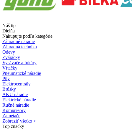
Náš tip
Dielňa
Nakupujte podľa kategórie
Záhradné náradie
Záhradná technika
Odevy
Zváračky
Vysávače a fukáry
Vŕtačky
Pneumatické náradie
Píly
Elektrocentrály
Brúsky
AKU náradie
Elektrické náradie
Ručné náradie
Kompresory
Zametače
Zobraziť všetko >
Top značky