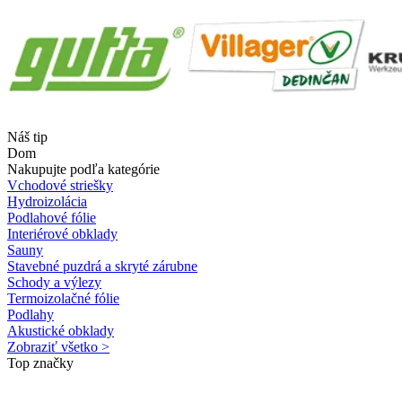
Náš tip
Dom
Nakupujte podľa kategórie
Vchodové striešky
Hydroizolácia
Podlahové fólie
Interiérové obklady
Sauny
Stavebné puzdrá a skryté zárubne
Schody a výlezy
Termoizolačné fólie
Podlahy
Akustické obklady
Zobraziť všetko >
Top značky