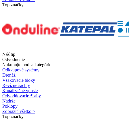
Top značky
Náš tip
Odvodnenie
Nakupujte podľa kategórie
Odkvapové systémy
Drenáž
Vsakovacie bloky
Revízne šachty
Kanalizačné vpuste
Odvodňovacie žľaby
Nádrže
Poklopy
Zobraziť všetko >
Top značky