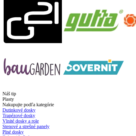
Náš tip
Plasty
Nakupujte podľa kategórie
Dutinkové dosky
Trapézové dosky
Vlnité dosky a role
Stenové a strešné panely
Plné dosky