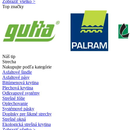
Zobraziť všetko >
Top značky
Náš tip
Strecha
Nakupujte podľa kategórie
Asfaltové šindle
Asfaltové pásy
Bitúmenová krytina
Plechová krytina
Odkvapové systémy
Strešné fólie
Oplechovanie
Systémové pásky
Doplnky pre šikmé strechy
Strešné okná
Ekologická strešná krytina
Zobraziť všetko >