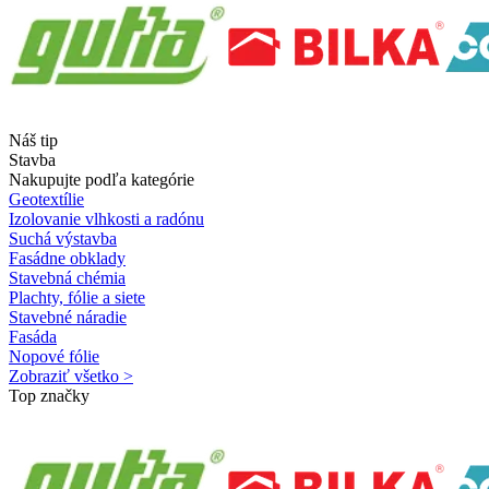
Náš tip
Stavba
Nakupujte podľa kategórie
Geotextílie
Izolovanie vlhkosti a radónu
Suchá výstavba
Fasádne obklady
Stavebná chémia
Plachty, fólie a siete
Stavebné náradie
Fasáda
Nopové fólie
Zobraziť všetko >
Top značky