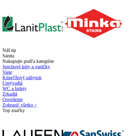
Náš tip
Sanita
Nakupujte podľa kategórie
Sprchové kúty a vaničky
Vane
Kúpeľňový nábytok
Umývadlá
WC a bidety
Zrkadlá
Osvetlenie
Zobraziť všetko >
Top značky