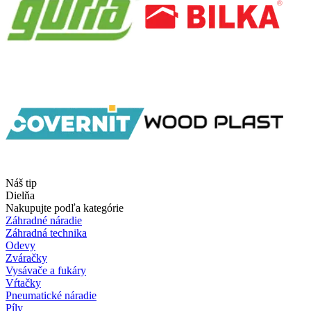
Náš tip
Dielňa
Nakupujte podľa kategórie
Záhradné náradie
Záhradná technika
Odevy
Zváračky
Vysávače a fukáry
Vŕtačky
Pneumatické náradie
Píly