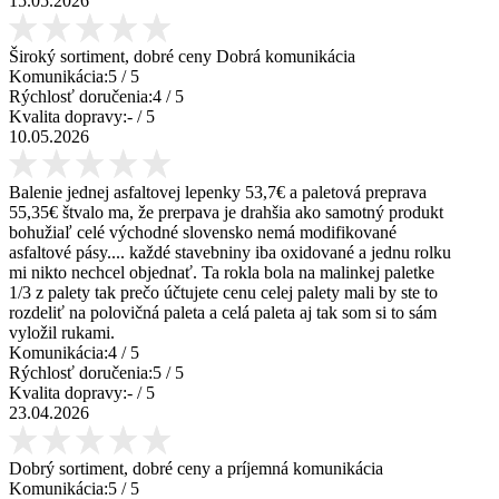
15.05.2026
Široký sortiment, dobré ceny Dobrá komunikácia
Komunikácia:
5
/ 5
Rýchlosť doručenia:
4
/ 5
Kvalita dopravy:
-
/ 5
10.05.2026
Balenie jednej asfaltovej lepenky 53,7€ a paletová preprava
55,35€ štvalo ma, že prerpava je drahšia ako samotný produkt
bohužiaľ celé východné slovensko nemá modifikované
asfaltové pásy.... každé stavebniny iba oxidované a jednu rolku
mi nikto nechcel objednať. Ta rokla bola na malinkej paletke
1/3 z palety tak prečo účtujete cenu celej palety mali by ste to
rozdeliť na polovičná paleta a celá paleta aj tak som si to sám
vyložil rukami.
Komunikácia:
4
/ 5
Rýchlosť doručenia:
5
/ 5
Kvalita dopravy:
-
/ 5
23.04.2026
Dobrý sortiment, dobré ceny a príjemná komunikácia
Komunikácia:
5
/ 5