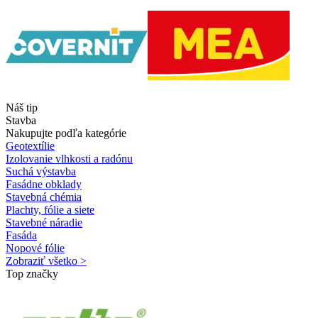
Náš tip
Stavba
Nakupujte podľa kategórie
Geotextílie
Izolovanie vlhkosti a radónu
Suchá výstavba
Fasádne obklady
Stavebná chémia
Plachty, fólie a siete
Stavebné náradie
Fasáda
Nopové fólie
Zobraziť všetko >
Top značky