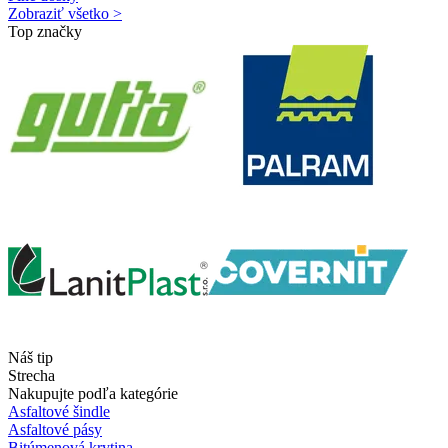
Zobraziť všetko >
Top značky
Náš tip
Strecha
Nakupujte podľa kategórie
Asfaltové šindle
Asfaltové pásy
Bitúmenová krytina