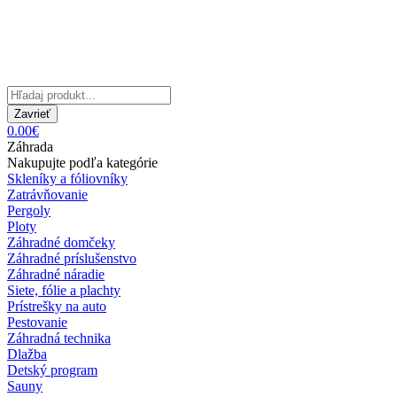
Zavrieť
0.00€
Záhrada
Nakupujte podľa kategórie
Skleníky a fóliovníky
Zatrávňovanie
Pergoly
Ploty
Záhradné domčeky
Záhradné príslušenstvo
Záhradné náradie
Siete, fólie a plachty
Prístrešky na auto
Pestovanie
Záhradná technika
Dlažba
Detský program
Sauny