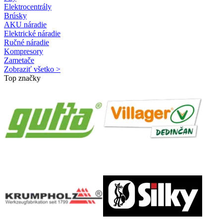
Elektrocentrály
Brúsky
AKU náradie
Elektrické náradie
Ručné náradie
Kompresory
Zametače
Zobraziť všetko >
Top značky