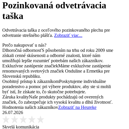
Pozinkovaná odvetrávacia
taška
Odvetrávacia taška z oceľového pozinkovaného plechu pre
odvetranie strešného plášťa.
Zobraziť viac...
Prečo nakupovať u nás?
Dlhoročná odbornosť
S pôsobením na trhu od roku 2009 sme
získali cenné skúsenosti a odborné znalosti, ktoré nám
umožňujú lepšie rozumieť potrebám našich zákazníkov.
Exkluzívne zastúpenie značiek
Máme exkluzívne zastúpenie
renomovaných svetových značiek Onduline a Ermetika pre
Slovenskú republiku.
Osobitný prístup k zákazníkom
Poskytujeme individuálne
poradenstvo a pomoc pri výbere produktov, aby ste si mohli
byť istí, že získate to, čo skutočne potrebujete.
Záruka kvality
Naše produkty pochádzajú od overených
značiek, čo zabezpečuje ich vysokú kvalitu a dlhú životnosť.
Hodnotenia našich zákazníkov
Zobraziť na Heureke
26.07.2026
Skvelá komunikácia