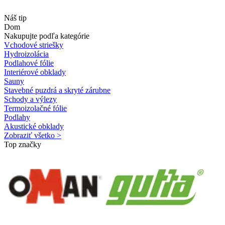
Náš tip
Dom
Nakupujte podľa kategórie
Vchodové striešky
Hydroizolácia
Podlahové fólie
Interiérové obklady
Sauny
Stavebné puzdrá a skryté zárubne
Schody a výlezy
Termoizolačné fólie
Podlahy
Akustické obklady
Zobraziť všetko >
Top značky