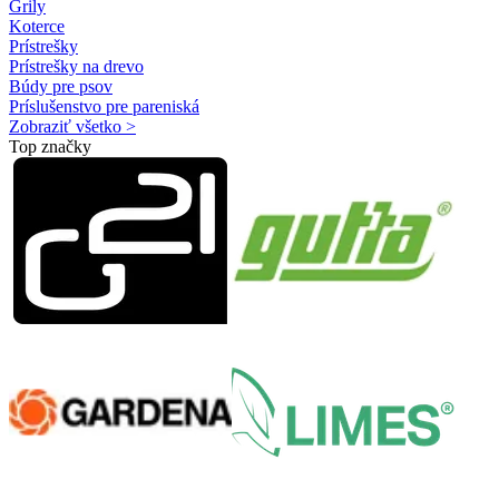
Grily
Koterce
Prístrešky
Prístrešky na drevo
Búdy pre psov
Príslušenstvo pre pareniská
Zobraziť všetko >
Top značky