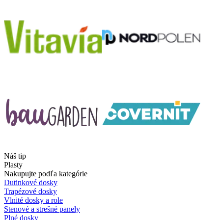
Náš tip
Plasty
Nakupujte podľa kategórie
Dutinkové dosky
Trapézové dosky
Vlnité dosky a role
Stenové a strešné panely
Plné dosky