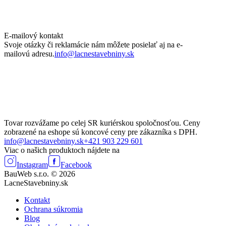
E-mailový kontakt
Svoje otázky či reklamácie nám môžete posielať aj na e-
mailovú adresu.
info@lacnestavebniny.sk
Tovar rozvážame po celej SR kuriérskou spoločnosťou. Ceny
zobrazené na eshope sú koncové ceny pre zákazníka s DPH.
info@lacnestavebniny.sk
+421 903 229 601
Viac o našich produktoch nájdete na
Instagram
Facebook
BauWeb s.r.o. © 2026
LacneStavebniny.sk
Kontakt
Ochrana súkromia
Blog