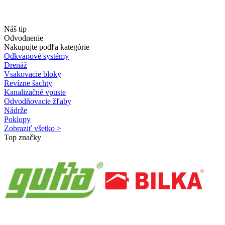
Náš tip
Odvodnenie
Nakupujte podľa kategórie
Odkvapové systémy
Drenáž
Vsakovacie bloky
Revízne šachty
Kanalizačné vpuste
Odvodňovacie žľaby
Nádrže
Poklopy
Zobraziť všetko >
Top značky