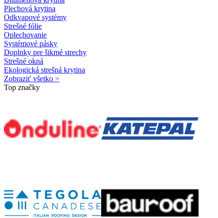
Plechová krytina
Odkvapové systémy
Strešné fólie
Oplechovanie
Systémové pásky
Doplnky pre šikmé strechy
Strešné okná
Ekologická strešná krytina
Zobraziť všetko >
Top značky