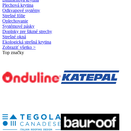
Plechová krytina
Odkvapové systémy
Strešné fólie
Oplechovanie
Systémové pásky
Doplnky pre šikmé strechy
Strešné okná
Ekologická strešná krytina
Zobraziť všetko >
Top značky