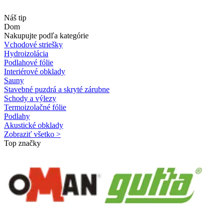
Náš tip
Dom
Nakupujte podľa kategórie
Vchodové striešky
Hydroizolácia
Podlahové fólie
Interiérové obklady
Sauny
Stavebné puzdrá a skryté zárubne
Schody a výlezy
Termoizolačné fólie
Podlahy
Akustické obklady
Zobraziť všetko >
Top značky