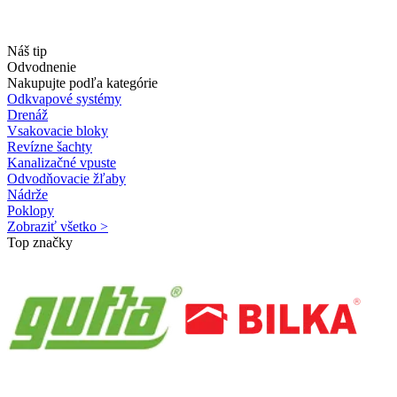
Náš tip
Odvodnenie
Nakupujte podľa kategórie
Odkvapové systémy
Drenáž
Vsakovacie bloky
Revízne šachty
Kanalizačné vpuste
Odvodňovacie žľaby
Nádrže
Poklopy
Zobraziť všetko >
Top značky