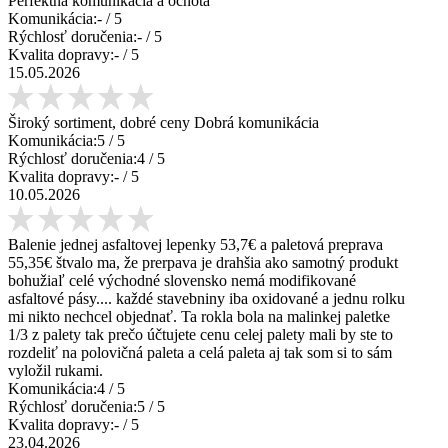
Perfektná komunikácia a ochota
Komunikácia:
-
/ 5
Rýchlosť doručenia:
-
/ 5
Kvalita dopravy:
-
/ 5
15.05.2026
Široký sortiment, dobré ceny Dobrá komunikácia
Komunikácia:
5
/ 5
Rýchlosť doručenia:
4
/ 5
Kvalita dopravy:
-
/ 5
10.05.2026
Balenie jednej asfaltovej lepenky 53,7€ a paletová preprava
55,35€ štvalo ma, že prerpava je drahšia ako samotný produkt
bohužiaľ celé východné slovensko nemá modifikované
asfaltové pásy.... každé stavebniny iba oxidované a jednu rolku
mi nikto nechcel objednať. Ta rokla bola na malinkej paletke
1/3 z palety tak prečo účtujete cenu celej palety mali by ste to
rozdeliť na polovičná paleta a celá paleta aj tak som si to sám
vyložil rukami.
Komunikácia:
4
/ 5
Rýchlosť doručenia:
5
/ 5
Kvalita dopravy:
-
/ 5
23.04.2026