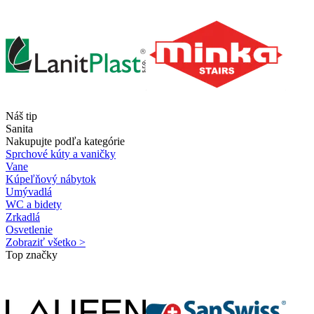
Náš tip
Sanita
Nakupujte podľa kategórie
Sprchové kúty a vaničky
Vane
Kúpeľňový nábytok
Umývadlá
WC a bidety
Zrkadlá
Osvetlenie
Zobraziť všetko >
Top značky