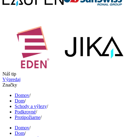
Náš tip
Výpredaj
Značky
Domov
/
Dom
/
Schody a výlezy
/
Podkrovné
/
Protipožiarne
/
Domov
/
Dom
/