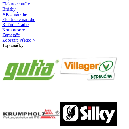
Elektrocentrály
Brúsky
AKU náradie
Elektrické náradie
Ručné náradie
Kompresory
Zametače
Zobraziť všetko >
Top značky