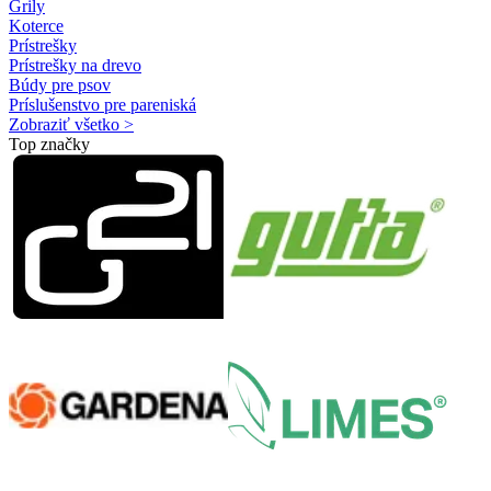
Grily
Koterce
Prístrešky
Prístrešky na drevo
Búdy pre psov
Príslušenstvo pre pareniská
Zobraziť všetko >
Top značky