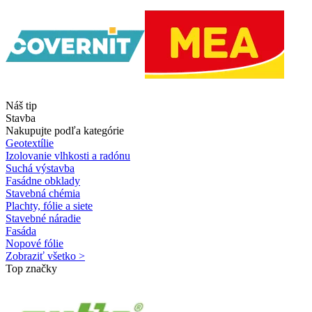
Náš tip
Stavba
Nakupujte podľa kategórie
Geotextílie
Izolovanie vlhkosti a radónu
Suchá výstavba
Fasádne obklady
Stavebná chémia
Plachty, fólie a siete
Stavebné náradie
Fasáda
Nopové fólie
Zobraziť všetko >
Top značky