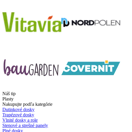
Náš tip
Plasty
Nakupujte podľa kategórie
Dutinkové dosky
Trapézové dosky
Vlnité dosky a role
Stenové a strešné panely
Plné dosky