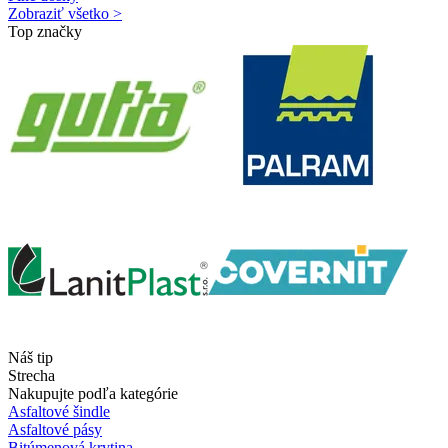
Zobraziť všetko >
Top značky
Náš tip
Strecha
Nakupujte podľa kategórie
Asfaltové šindle
Asfaltové pásy
Bitúmenová krytina