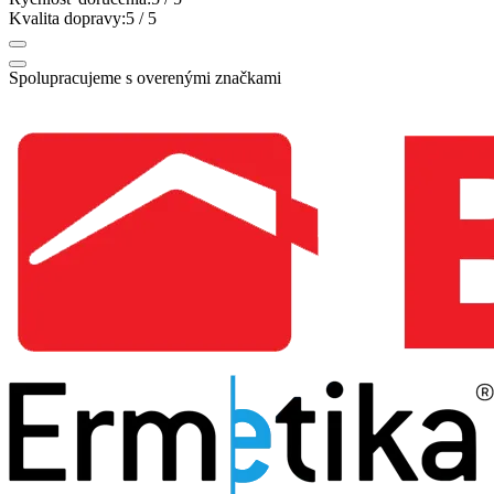
Kvalita dopravy:
5
/ 5
Spolupracujeme s overenými značkami