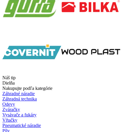
Náš tip
Dielňa
Nakupujte podľa kategórie
Záhradné náradie
Záhradná technika
Odevy
Zváračky
Vysávače a fukáry
Vŕtačky
Pneumatické náradie
Píly