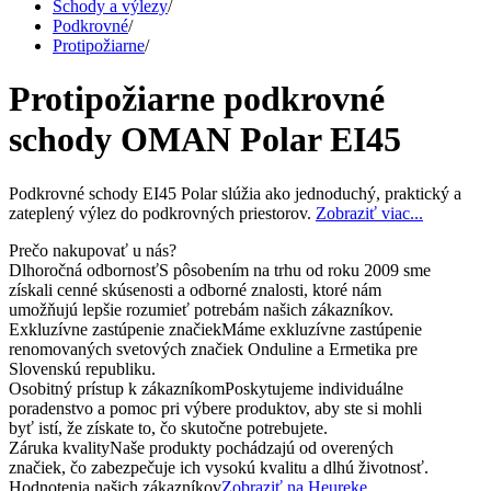
Schody a výlezy
/
Podkrovné
/
Protipožiarne
/
Protipožiarne podkrovné
schody OMAN Polar EI45
Podkrovné schody EI45 Polar slúžia ako jednoduchý, praktický a
zateplený výlez do podkrovných priestorov.
Zobraziť viac...
Prečo nakupovať u nás?
Dlhoročná odbornosť
S pôsobením na trhu od roku 2009 sme
získali cenné skúsenosti a odborné znalosti, ktoré nám
umožňujú lepšie rozumieť potrebám našich zákazníkov.
Exkluzívne zastúpenie značiek
Máme exkluzívne zastúpenie
renomovaných svetových značiek Onduline a Ermetika pre
Slovenskú republiku.
Osobitný prístup k zákazníkom
Poskytujeme individuálne
poradenstvo a pomoc pri výbere produktov, aby ste si mohli
byť istí, že získate to, čo skutočne potrebujete.
Záruka kvality
Naše produkty pochádzajú od overených
značiek, čo zabezpečuje ich vysokú kvalitu a dlhú životnosť.
Hodnotenia našich zákazníkov
Zobraziť na Heureke