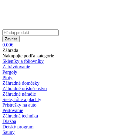
Zavrieť
0.00€
Záhrada
Nakupujte podľa kategórie
Skleníky a fóliovníky
Zatrávňovanie
Pergoly
Ploty
Záhradné domčeky
Záhradné príslušenstvo
Záhradné náradie
Siete, fólie a plachty
Prístrešky na auto
Pestovanie
Záhradná technika
Dlažba
Detský program
Sauny