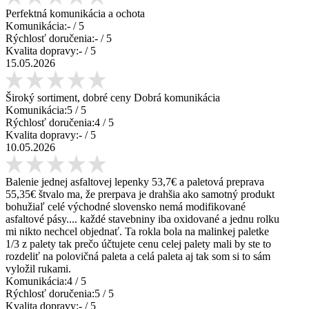
Perfektná komunikácia a ochota
Komunikácia:
-
/ 5
Rýchlosť doručenia:
-
/ 5
Kvalita dopravy:
-
/ 5
15.05.2026
Široký sortiment, dobré ceny Dobrá komunikácia
Komunikácia:
5
/ 5
Rýchlosť doručenia:
4
/ 5
Kvalita dopravy:
-
/ 5
10.05.2026
Balenie jednej asfaltovej lepenky 53,7€ a paletová preprava
55,35€ štvalo ma, že prerpava je drahšia ako samotný produkt
bohužiaľ celé východné slovensko nemá modifikované
asfaltové pásy.... každé stavebniny iba oxidované a jednu rolku
mi nikto nechcel objednať. Ta rokla bola na malinkej paletke
1/3 z palety tak prečo účtujete cenu celej palety mali by ste to
rozdeliť na polovičná paleta a celá paleta aj tak som si to sám
vyložil rukami.
Komunikácia:
4
/ 5
Rýchlosť doručenia:
5
/ 5
Kvalita dopravy:
-
/ 5