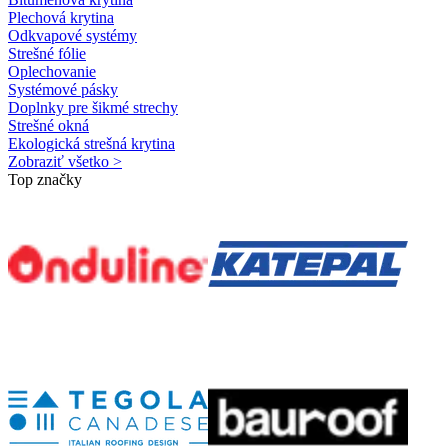
Plechová krytina
Odkvapové systémy
Strešné fólie
Oplechovanie
Systémové pásky
Doplnky pre šikmé strechy
Strešné okná
Ekologická strešná krytina
Zobraziť všetko >
Top značky