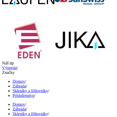
Náš tip
Výpredaj
Značky
Domov
/
Záhrada
/
Skleníky a fóliovníky
/
Príslušenstvo
/
Domov
/
Záhrada
/
Skleníky a fóliovníky
/