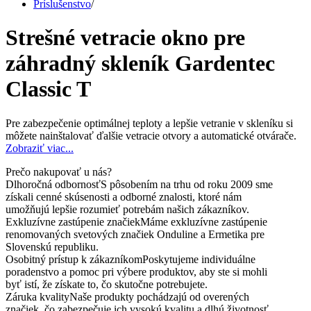
Príslušenstvo
/
Strešné vetracie okno pre
záhradný skleník Gardentec
Classic T
Pre zabezpečenie optimálnej teploty a lepšie vetranie v skleníku si
môžete nainštalovať ďalšie vetracie otvory a automatické otvárače.
Zobraziť viac...
Prečo nakupovať u nás?
Dlhoročná odbornosť
S pôsobením na trhu od roku 2009 sme
získali cenné skúsenosti a odborné znalosti, ktoré nám
umožňujú lepšie rozumieť potrebám našich zákazníkov.
Exkluzívne zastúpenie značiek
Máme exkluzívne zastúpenie
renomovaných svetových značiek Onduline a Ermetika pre
Slovenskú republiku.
Osobitný prístup k zákazníkom
Poskytujeme individuálne
poradenstvo a pomoc pri výbere produktov, aby ste si mohli
byť istí, že získate to, čo skutočne potrebujete.
Záruka kvality
Naše produkty pochádzajú od overených
značiek, čo zabezpečuje ich vysokú kvalitu a dlhú životnosť.