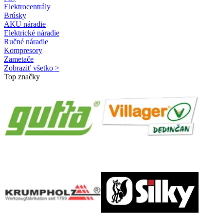
Elektrocentrály
Brúsky
AKU náradie
Elektrické náradie
Ručné náradie
Kompresory
Zametače
Zobraziť všetko >
Top značky