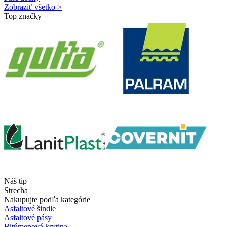
Zobraziť všetko >
Top značky
Náš tip
Strecha
Nakupujte podľa kategórie
Asfaltové šindle
Asfaltové pásy
Bitúmenová krytina