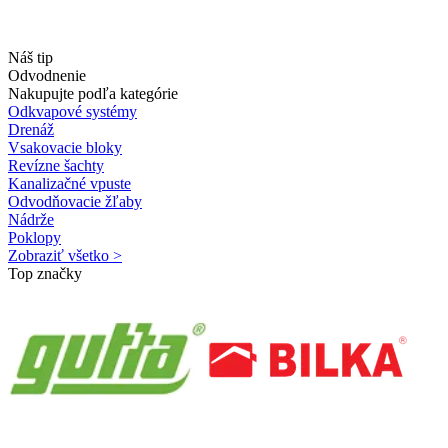
Náš tip
Odvodnenie
Nakupujte podľa kategórie
Odkvapové systémy
Drenáž
Vsakovacie bloky
Revízne šachty
Kanalizačné vpuste
Odvodňovacie žľaby
Nádrže
Poklopy
Zobraziť všetko >
Top značky