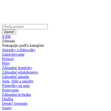
Zavrieť
0.00€
Záhrada
Nakupujte podľa kategórie
Skleníky a fóliovníky
Zatrávňovanie
Pergoly
Ploty
Záhradné domčeky
Záhradné príslušenstvo
Záhradné náradie
Siete, fólie a plachty
Prístrešky na auto
Pestovanie
Záhradná technika
Dlažba
Detský program
Sauny