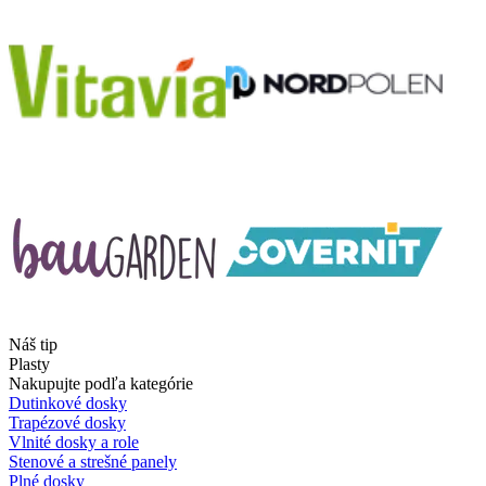
Náš tip
Plasty
Nakupujte podľa kategórie
Dutinkové dosky
Trapézové dosky
Vlnité dosky a role
Stenové a strešné panely
Plné dosky