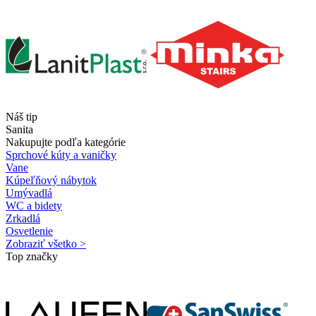
Náš tip
Sanita
Nakupujte podľa kategórie
Sprchové kúty a vaničky
Vane
Kúpeľňový nábytok
Umývadlá
WC a bidety
Zrkadlá
Osvetlenie
Zobraziť všetko >
Top značky