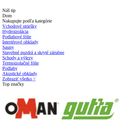
Náš tip
Dom
Nakupujte podľa kategórie
Vchodové striešky
Hydroizolácia
Podlahové fólie
Interiérové obklady
Sauny
Stavebné puzdrá a skryté zárubne
Schody a výlezy
Termoizolačné fólie
Podlahy
Akustické obklady
Zobraziť všetko >
Top značky