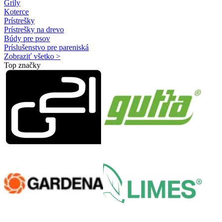
Grily
Koterce
Prístrešky
Prístrešky na drevo
Búdy pre psov
Príslušenstvo pre pareniská
Zobraziť všetko >
Top značky