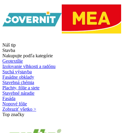
Náš tip
Stavba
Nakupujte podľa kategórie
Geotextílie
Izolovanie vlhkosti a radónu
Suchá výstavba
Fasádne obklady
Stavebná chémia
Plachty, fólie a siete
Stavebné náradie
Fasáda
Nopové fólie
Zobraziť všetko >
Top značky