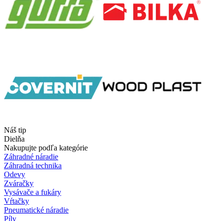
Náš tip
Dielňa
Nakupujte podľa kategórie
Záhradné náradie
Záhradná technika
Odevy
Zváračky
Vysávače a fukáry
Vŕtačky
Pneumatické náradie
Píly