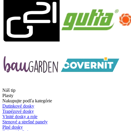
Náš tip
Plasty
Nakupujte podľa kategórie
Dutinkové dosky
Trapézové dosky
Vlnité dosky a role
Stenové a strešné panely
Plné dosky