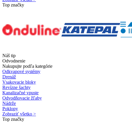
Top značky
Náš tip
Odvodnenie
Nakupujte podľa kategórie
Odkvapové systémy
Drenáž
Vsakovacie bloky
Revízne šachty
Kanalizačné vpuste
Odvodňovacie žľaby
Nádrže
Poklopy
Zobraziť všetko >
Top značky