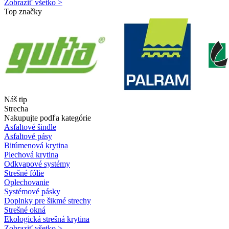
Zobraziť všetko >
Top značky
Náš tip
Strecha
Nakupujte podľa kategórie
Asfaltové šindle
Asfaltové pásy
Bitúmenová krytina
Plechová krytina
Odkvapové systémy
Strešné fólie
Oplechovanie
Systémové pásky
Doplnky pre šikmé strechy
Strešné okná
Ekologická strešná krytina
Zobraziť všetko >