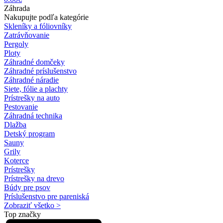
Záhrada
Nakupujte podľa kategórie
Skleníky a fóliovníky
Zatrávňovanie
Pergoly
Ploty
Záhradné domčeky
Záhradné príslušenstvo
Záhradné náradie
Siete, fólie a plachty
Prístrešky na auto
Pestovanie
Záhradná technika
Dlažba
Detský program
Sauny
Grily
Koterce
Prístrešky
Prístrešky na drevo
Búdy pre psov
Príslušenstvo pre pareniská
Zobraziť všetko >
Top značky