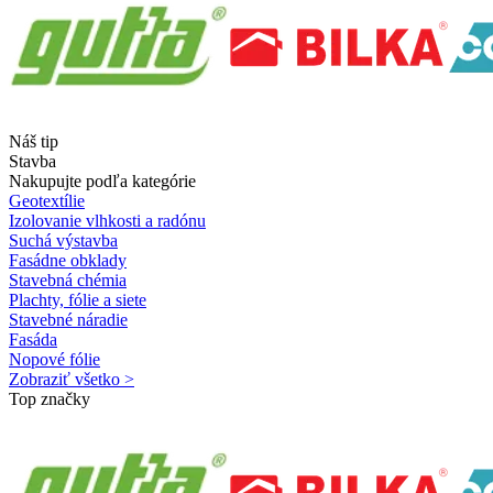
Náš tip
Stavba
Nakupujte podľa kategórie
Geotextílie
Izolovanie vlhkosti a radónu
Suchá výstavba
Fasádne obklady
Stavebná chémia
Plachty, fólie a siete
Stavebné náradie
Fasáda
Nopové fólie
Zobraziť všetko >
Top značky