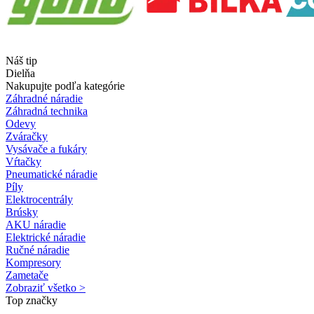
Náš tip
Dielňa
Nakupujte podľa kategórie
Záhradné náradie
Záhradná technika
Odevy
Zváračky
Vysávače a fukáry
Vŕtačky
Pneumatické náradie
Píly
Elektrocentrály
Brúsky
AKU náradie
Elektrické náradie
Ručné náradie
Kompresory
Zametače
Zobraziť všetko >
Top značky