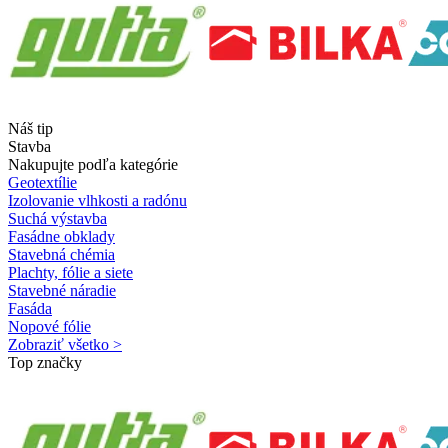
Náš tip
Stavba
Nakupujte podľa kategórie
Geotextílie
Izolovanie vlhkosti a radónu
Suchá výstavba
Fasádne obklady
Stavebná chémia
Plachty, fólie a siete
Stavebné náradie
Fasáda
Nopové fólie
Zobraziť všetko >
Top značky