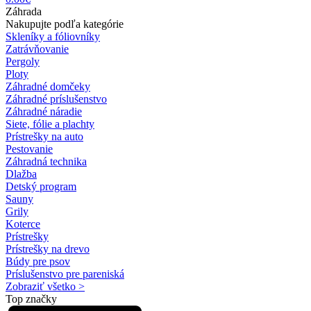
Záhrada
Nakupujte podľa kategórie
Skleníky a fóliovníky
Zatrávňovanie
Pergoly
Ploty
Záhradné domčeky
Záhradné príslušenstvo
Záhradné náradie
Siete, fólie a plachty
Prístrešky na auto
Pestovanie
Záhradná technika
Dlažba
Detský program
Sauny
Grily
Koterce
Prístrešky
Prístrešky na drevo
Búdy pre psov
Príslušenstvo pre pareniská
Zobraziť všetko >
Top značky