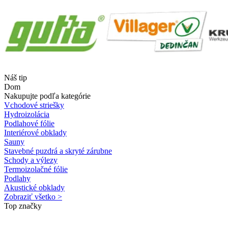
Náš tip
Dom
Nakupujte podľa kategórie
Vchodové striešky
Hydroizolácia
Podlahové fólie
Interiérové obklady
Sauny
Stavebné puzdrá a skryté zárubne
Schody a výlezy
Termoizolačné fólie
Podlahy
Akustické obklady
Zobraziť všetko >
Top značky