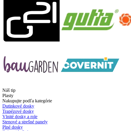
Náš tip
Plasty
Nakupujte podľa kategórie
Dutinkové dosky
Trapézové dosky
Vlnité dosky a role
Stenové a strešné panely
Plné dosky