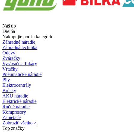
Náš tip
Dielňa
Nakupujte podľa kategórie
Záhradné náradie
Záhradná technika
Odevy
Zváračky
Vysávače a fukáry
Vŕtačky
Pneumatické náradie
Píly
Elektrocentrály
Brúsky
AKU náradie
Elektrické náradie
Ručné náradie
Kompresory
Zametače
Zobraziť všetko >
Top značky