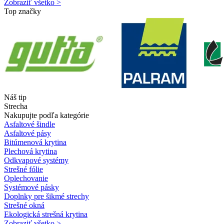
Zobraziť všetko >
Top značky
Náš tip
Strecha
Nakupujte podľa kategórie
Asfaltové šindle
Asfaltové pásy
Bitúmenová krytina
Plechová krytina
Odkvapové systémy
Strešné fólie
Oplechovanie
Systémové pásky
Doplnky pre šikmé strechy
Strešné okná
Ekologická strešná krytina
Zobraziť všetko >