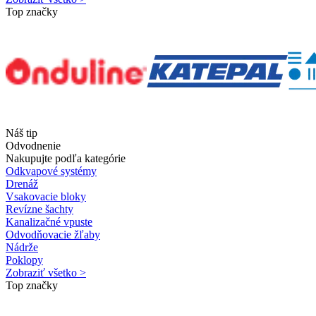
Top značky
Náš tip
Odvodnenie
Nakupujte podľa kategórie
Odkvapové systémy
Drenáž
Vsakovacie bloky
Revízne šachty
Kanalizačné vpuste
Odvodňovacie žľaby
Nádrže
Poklopy
Zobraziť všetko >
Top značky