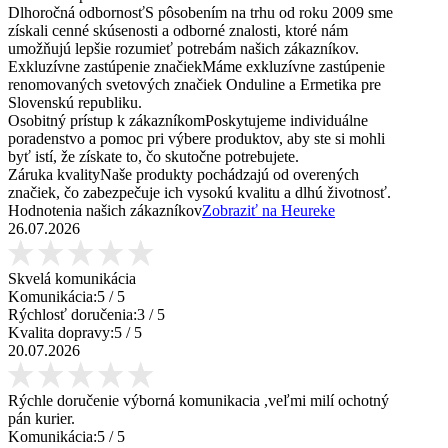
Dlhoročná odbornosť
S pôsobením na trhu od roku 2009 sme
získali cenné skúsenosti a odborné znalosti, ktoré nám
umožňujú lepšie rozumieť potrebám našich zákazníkov.
Exkluzívne zastúpenie značiek
Máme exkluzívne zastúpenie
renomovaných svetových značiek Onduline a Ermetika pre
Slovenskú republiku.
Osobitný prístup k zákazníkom
Poskytujeme individuálne
poradenstvo a pomoc pri výbere produktov, aby ste si mohli
byť istí, že získate to, čo skutočne potrebujete.
Záruka kvality
Naše produkty pochádzajú od overených
značiek, čo zabezpečuje ich vysokú kvalitu a dlhú životnosť.
Hodnotenia našich zákazníkov
Zobraziť na Heureke
26.07.2026
Skvelá komunikácia
Komunikácia:
5
/ 5
Rýchlosť doručenia:
3
/ 5
Kvalita dopravy:
5
/ 5
20.07.2026
Rýchle doručenie výborná komunikacia ,veľmi milí ochotný
pán kurier.
Komunikácia:
5
/ 5