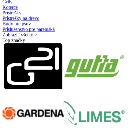
Grily
Koterce
Prístrešky
Prístrešky na drevo
Búdy pre psov
Príslušenstvo pre pareniská
Zobraziť všetko >
Top značky