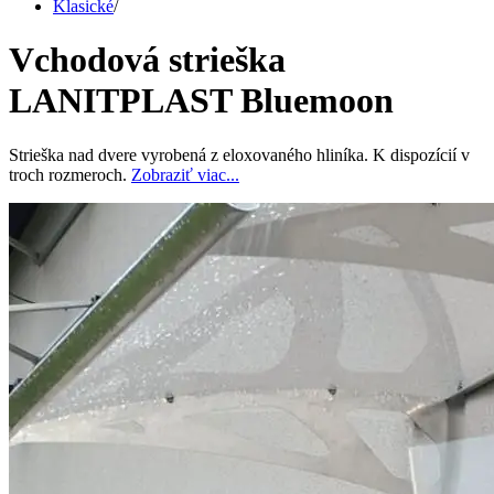
Klasické
/
Vchodová strieška
LANITPLAST Bluemoon
Strieška nad dvere vyrobená z eloxovaného hliníka. K dispozícií v
troch rozmeroch.
Zobraziť viac...