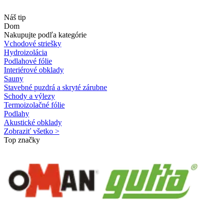
Náš tip
Dom
Nakupujte podľa kategórie
Vchodové striešky
Hydroizolácia
Podlahové fólie
Interiérové obklady
Sauny
Stavebné puzdrá a skryté zárubne
Schody a výlezy
Termoizolačné fólie
Podlahy
Akustické obklady
Zobraziť všetko >
Top značky