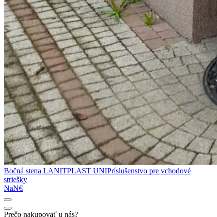
Bočná stena LANITPLAST UNI
Príslušenstvo pre vchodové
striešky
NaN€
Prečo nakupovať u nás?