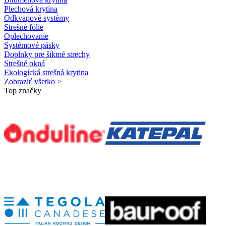
Plechová krytina
Odkvapové systémy
Strešné fólie
Oplechovanie
Systémové pásky
Doplnky pre šikmé strechy
Strešné okná
Ekologická strešná krytina
Zobraziť všetko >
Top značky