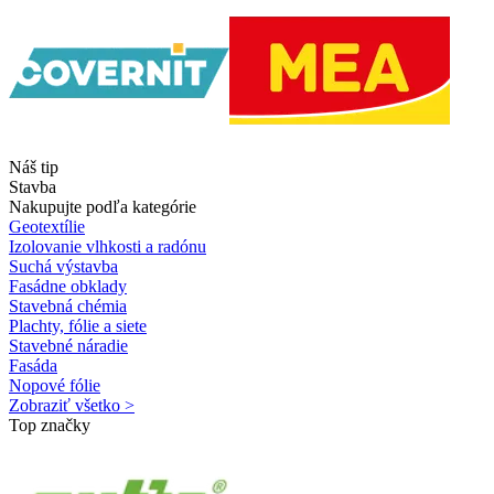
Náš tip
Stavba
Nakupujte podľa kategórie
Geotextílie
Izolovanie vlhkosti a radónu
Suchá výstavba
Fasádne obklady
Stavebná chémia
Plachty, fólie a siete
Stavebné náradie
Fasáda
Nopové fólie
Zobraziť všetko >
Top značky