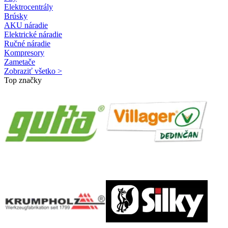
Elektrocentrály
Brúsky
AKU náradie
Elektrické náradie
Ručné náradie
Kompresory
Zametače
Zobraziť všetko >
Top značky