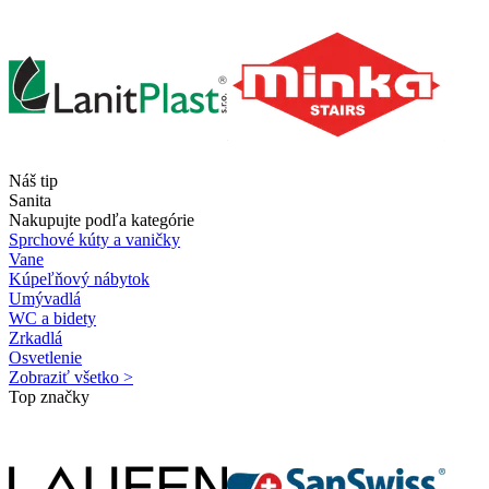
Náš tip
Sanita
Nakupujte podľa kategórie
Sprchové kúty a vaničky
Vane
Kúpeľňový nábytok
Umývadlá
WC a bidety
Zrkadlá
Osvetlenie
Zobraziť všetko >
Top značky