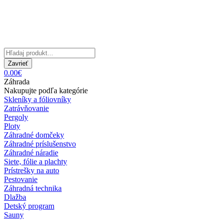
Zavrieť
0.00€
Záhrada
Nakupujte podľa kategórie
Skleníky a fóliovníky
Zatrávňovanie
Pergoly
Ploty
Záhradné domčeky
Záhradné príslušenstvo
Záhradné náradie
Siete, fólie a plachty
Prístrešky na auto
Pestovanie
Záhradná technika
Dlažba
Detský program
Sauny