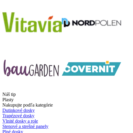
Náš tip
Plasty
Nakupujte podľa kategórie
Dutinkové dosky
Trapézové dosky
Vlnité dosky a role
Stenové a strešné panely
Plné dosky