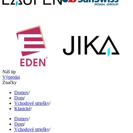
Náš tip
Výpredaj
Značky
Domov
/
Dom
/
Vchodové striešky
/
Klasické
/
Domov
/
Dom
/
Vchodové striešky
/