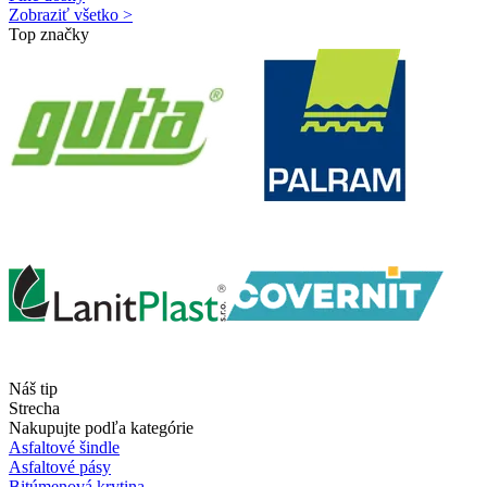
Zobraziť všetko >
Top značky
Náš tip
Strecha
Nakupujte podľa kategórie
Asfaltové šindle
Asfaltové pásy
Bitúmenová krytina