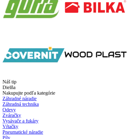
Náš tip
Dielňa
Nakupujte podľa kategórie
Záhradné náradie
Záhradná technika
Odevy
Zváračky
Vysávače a fukáry
Vŕtačky
Pneumatické náradie
Píly