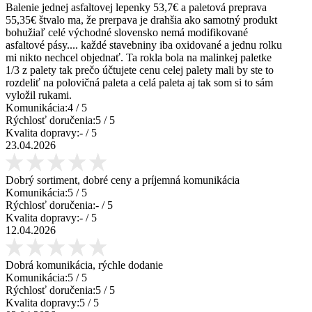
Balenie jednej asfaltovej lepenky 53,7€ a paletová preprava
55,35€ štvalo ma, že prerpava je drahšia ako samotný produkt
bohužiaľ celé východné slovensko nemá modifikované
asfaltové pásy.... každé stavebniny iba oxidované a jednu rolku
mi nikto nechcel objednať. Ta rokla bola na malinkej paletke
1/3 z palety tak prečo účtujete cenu celej palety mali by ste to
rozdeliť na polovičná paleta a celá paleta aj tak som si to sám
vyložil rukami.
Komunikácia:
4
/ 5
Rýchlosť doručenia:
5
/ 5
Kvalita dopravy:
-
/ 5
23.04.2026
Dobrý sortiment, dobré ceny a príjemná komunikácia
Komunikácia:
5
/ 5
Rýchlosť doručenia:
-
/ 5
Kvalita dopravy:
-
/ 5
12.04.2026
Dobrá komunikácia, rýchle dodanie
Komunikácia:
5
/ 5
Rýchlosť doručenia:
5
/ 5
Kvalita dopravy:
5
/ 5