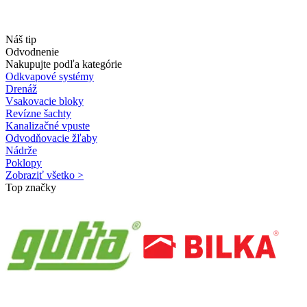
Náš tip
Odvodnenie
Nakupujte podľa kategórie
Odkvapové systémy
Drenáž
Vsakovacie bloky
Revízne šachty
Kanalizačné vpuste
Odvodňovacie žľaby
Nádrže
Poklopy
Zobraziť všetko >
Top značky