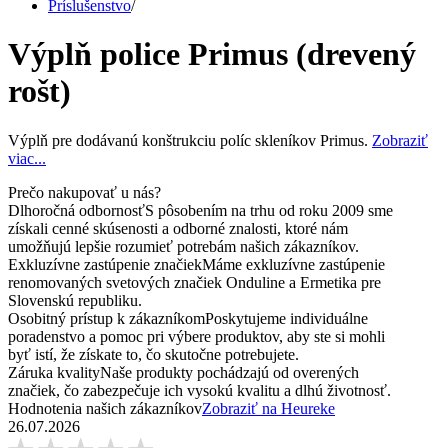
Príslušenstvo
/
Výplň police Primus (drevený
rošt)
Výplň pre dodávanú konštrukciu políc skleníkov Primus.
Zobraziť
viac...
Prečo nakupovať u nás?
Dlhoročná odbornosť
S pôsobením na trhu od roku 2009 sme
získali cenné skúsenosti a odborné znalosti, ktoré nám
umožňujú lepšie rozumieť potrebám našich zákazníkov.
Exkluzívne zastúpenie značiek
Máme exkluzívne zastúpenie
renomovaných svetových značiek Onduline a Ermetika pre
Slovenskú republiku.
Osobitný prístup k zákazníkom
Poskytujeme individuálne
poradenstvo a pomoc pri výbere produktov, aby ste si mohli
byť istí, že získate to, čo skutočne potrebujete.
Záruka kvality
Naše produkty pochádzajú od overených
značiek, čo zabezpečuje ich vysokú kvalitu a dlhú životnosť.
Hodnotenia našich zákazníkov
Zobraziť na Heureke
26.07.2026