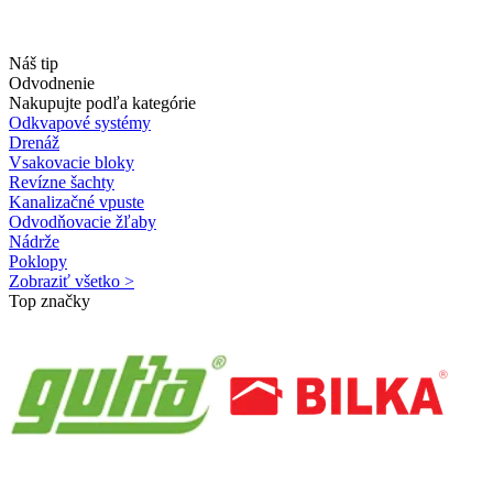
Náš tip
Odvodnenie
Nakupujte podľa kategórie
Odkvapové systémy
Drenáž
Vsakovacie bloky
Revízne šachty
Kanalizačné vpuste
Odvodňovacie žľaby
Nádrže
Poklopy
Zobraziť všetko >
Top značky