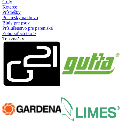
Grily
Koterce
Prístrešky
Prístrešky na drevo
Búdy pre psov
Príslušenstvo pre pareniská
Zobraziť všetko >
Top značky