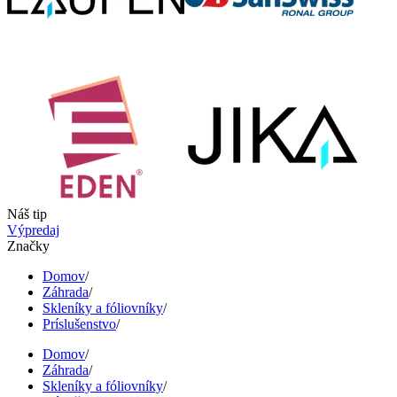
Náš tip
Výpredaj
Značky
Domov
/
Záhrada
/
Skleníky a fóliovníky
/
Príslušenstvo
/
Domov
/
Záhrada
/
Skleníky a fóliovníky
/