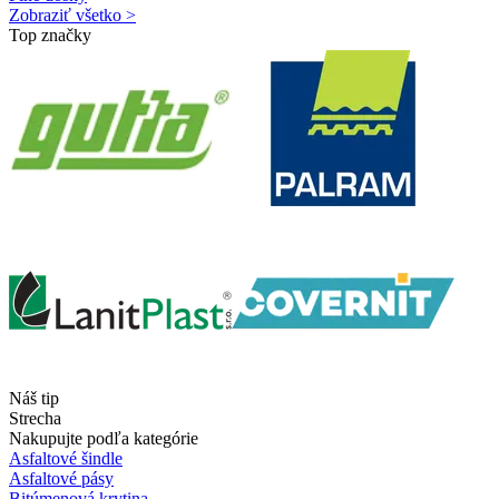
Zobraziť všetko >
Top značky
Náš tip
Strecha
Nakupujte podľa kategórie
Asfaltové šindle
Asfaltové pásy
Bitúmenová krytina