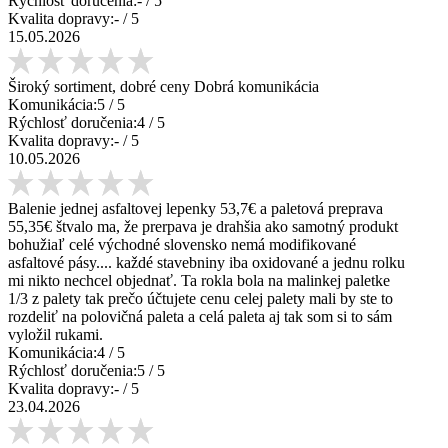
Rýchlosť doručenia:
-
/ 5
Kvalita dopravy:
-
/ 5
15.05.2026
Široký sortiment, dobré ceny Dobrá komunikácia
Komunikácia:
5
/ 5
Rýchlosť doručenia:
4
/ 5
Kvalita dopravy:
-
/ 5
10.05.2026
Balenie jednej asfaltovej lepenky 53,7€ a paletová preprava
55,35€ štvalo ma, že prerpava je drahšia ako samotný produkt
bohužiaľ celé východné slovensko nemá modifikované
asfaltové pásy.... každé stavebniny iba oxidované a jednu rolku
mi nikto nechcel objednať. Ta rokla bola na malinkej paletke
1/3 z palety tak prečo účtujete cenu celej palety mali by ste to
rozdeliť na polovičná paleta a celá paleta aj tak som si to sám
vyložil rukami.
Komunikácia:
4
/ 5
Rýchlosť doručenia:
5
/ 5
Kvalita dopravy:
-
/ 5
23.04.2026