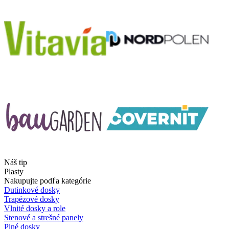
Náš tip
Plasty
Nakupujte podľa kategórie
Dutinkové dosky
Trapézové dosky
Vlnité dosky a role
Stenové a strešné panely
Plné dosky