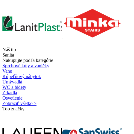
Náš tip
Sanita
Nakupujte podľa kategórie
Sprchové kúty a vaničky
Vane
Kúpeľňový nábytok
Umývadlá
WC a bidety
Zrkadlá
Osvetlenie
Zobraziť všetko >
Top značky