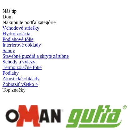
Náš tip
Dom
Nakupujte podľa kategórie
Vchodové striešky
Hydroizolácia
Podlahové fólie
Interiérové obklady
Sauny
Stavebné puzdrá a skryté zárubne
Schody a výlezy
Termoizolačné fólie
Podlahy
Akustické obklady
Zobraziť všetko >
Top značky