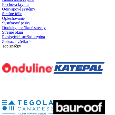
Plechová krytina
Odkvapové systémy
Strešné fólie
Oplechovanie
Systémové pásky
Doplnky pre šikmé strechy
Strešné okná
Ekologická strešná krytina
Zobraziť všetko >
Top značky