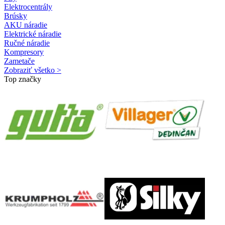
Elektrocentrály
Brúsky
AKU náradie
Elektrické náradie
Ručné náradie
Kompresory
Zametače
Zobraziť všetko >
Top značky