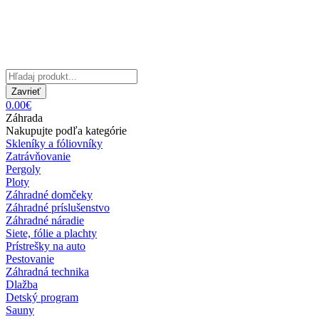
Zavrieť
0.00€
Záhrada
Nakupujte podľa kategórie
Skleníky a fóliovníky
Zatrávňovanie
Pergoly
Ploty
Záhradné domčeky
Záhradné príslušenstvo
Záhradné náradie
Siete, fólie a plachty
Prístrešky na auto
Pestovanie
Záhradná technika
Dlažba
Detský program
Sauny