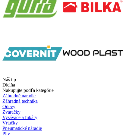
Náš tip
Dielňa
Nakupujte podľa kategórie
Záhradné náradie
Záhradná technika
Odevy
Zváračky
Vysávače a fukáry
Vŕtačky
Pneumatické náradie
Píly