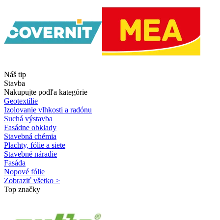
Náš tip
Stavba
Nakupujte podľa kategórie
Geotextílie
Izolovanie vlhkosti a radónu
Suchá výstavba
Fasádne obklady
Stavebná chémia
Plachty, fólie a siete
Stavebné náradie
Fasáda
Nopové fólie
Zobraziť všetko >
Top značky