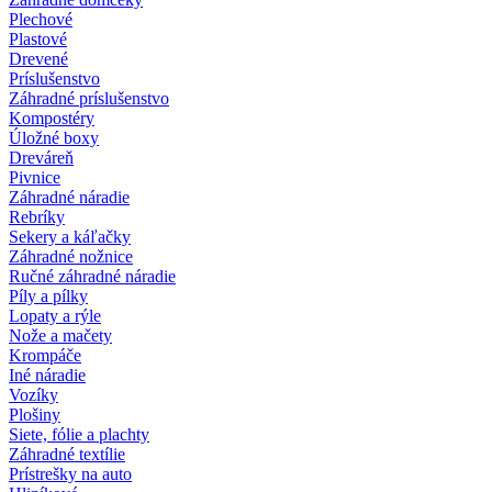
Plechové
Plastové
Drevené
Príslušenstvo
Záhradné príslušenstvo
Kompostéry
Úložné boxy
Dreváreň
Pivnice
Záhradné náradie
Rebríky
Sekery a káľačky
Záhradné nožnice
Ručné záhradné náradie
Píly a pílky
Lopaty a rýle
Nože a mačety
Krompáče
Iné náradie
Vozíky
Plošiny
Siete, fólie a plachty
Záhradné textílie
Prístrešky na auto