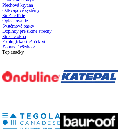
Plechová krytina
Odkvapové systémy
Strešné fólie
Oplechovanie
Systémové pásky
Doplnky pre šikmé strechy
Strešné okná
Ekologická strešná krytina
Zobraziť všetko >
Top značky