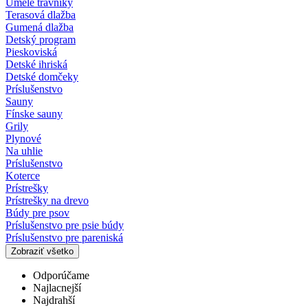
Umelé trávniky
Terasová dlažba
Gumená dlažba
Detský program
Pieskoviská
Detské ihriská
Detské domčeky
Príslušenstvo
Sauny
Fínske sauny
Grily
Plynové
Na uhlie
Príslušenstvo
Koterce
Prístrešky
Prístrešky na drevo
Búdy pre psov
Príslušenstvo pre psie búdy
Príslušenstvo pre pareniská
Zobraziť všetko
Odporúčame
Najlacnejší
Najdrahší