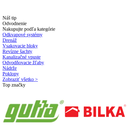
Náš tip
Odvodnenie
Nakupujte podľa kategórie
Odkvapové systémy
Drenáž
Vsakovacie bloky
Revízne šachty
Kanalizačné vpuste
Odvodňovacie žľaby
Nádrže
Poklopy
Zobraziť všetko >
Top značky