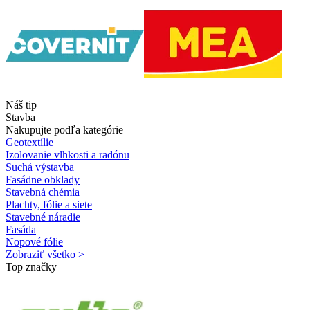
Náš tip
Stavba
Nakupujte podľa kategórie
Geotextílie
Izolovanie vlhkosti a radónu
Suchá výstavba
Fasádne obklady
Stavebná chémia
Plachty, fólie a siete
Stavebné náradie
Fasáda
Nopové fólie
Zobraziť všetko >
Top značky