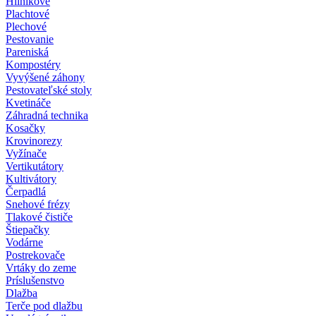
Hliníkové
Plachtové
Plechové
Pestovanie
Pareniská
Kompostéry
Vyvýšené záhony
Pestovateľské stoly
Kvetináče
Záhradná technika
Kosačky
Krovinorezy
Vyžínače
Vertikutátory
Kultivátory
Čerpadlá
Snehové frézy
Tlakové čističe
Štiepačky
Vodárne
Postrekovače
Vrtáky do zeme
Príslušenstvo
Dlažba
Terče pod dlažbu