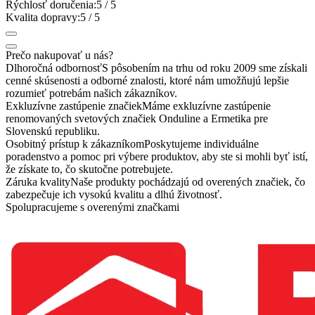
Rýchlosť doručenia:
5
/ 5
Kvalita dopravy:
5
/ 5
Prečo nakupovať u nás?
Dlhoročná odbornosť
S pôsobením na trhu od roku 2009 sme získali
cenné skúsenosti a odborné znalosti, ktoré nám umožňujú lepšie
rozumieť potrebám našich zákazníkov.
Exkluzívne zastúpenie značiek
Máme exkluzívne zastúpenie
renomovaných svetových značiek Onduline a Ermetika pre
Slovenskú republiku.
Osobitný prístup k zákazníkom
Poskytujeme individuálne
poradenstvo a pomoc pri výbere produktov, aby ste si mohli byť istí,
že získate to, čo skutočne potrebujete.
Záruka kvality
Naše produkty pochádzajú od overených značiek, čo
zabezpečuje ich vysokú kvalitu a dlhú životnosť.
Spolupracujeme s overenými značkami