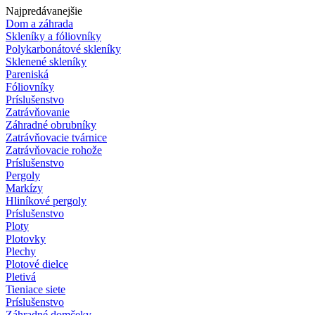
Najpredávanejšie
Dom a záhrada
Skleníky a fóliovníky
Polykarbonátové skleníky
Sklenené skleníky
Pareniská
Fóliovníky
Príslušenstvo
Zatrávňovanie
Záhradné obrubníky
Zatrávňovacie tvárnice
Zatrávňovacie rohože
Príslušenstvo
Pergoly
Markízy
Hliníkové pergoly
Príslušenstvo
Ploty
Plotovky
Plechy
Plotové dielce
Pletivá
Tieniace siete
Príslušenstvo
Záhradné domčeky