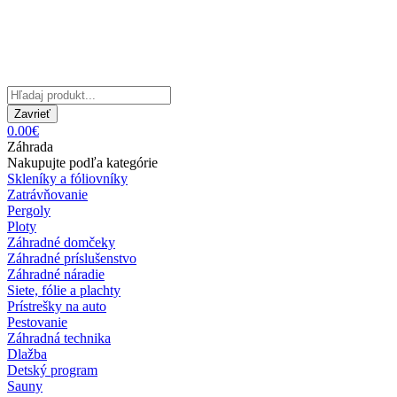
Zavrieť
0.00€
Záhrada
Nakupujte podľa kategórie
Skleníky a fóliovníky
Zatrávňovanie
Pergoly
Ploty
Záhradné domčeky
Záhradné príslušenstvo
Záhradné náradie
Siete, fólie a plachty
Prístrešky na auto
Pestovanie
Záhradná technika
Dlažba
Detský program
Sauny