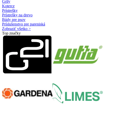
Grily
Koterce
Prístrešky
Prístrešky na drevo
Búdy pre psov
Príslušenstvo pre pareniská
Zobraziť všetko >
Top značky