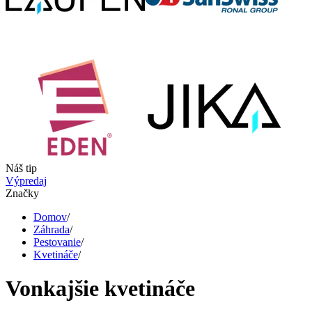
Náš tip
Výpredaj
Značky
Domov
/
Záhrada
/
Pestovanie
/
Kvetináče
/
Vonkajšie kvetináče