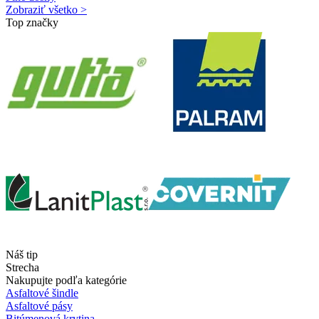
Zobraziť všetko >
Top značky
Náš tip
Strecha
Nakupujte podľa kategórie
Asfaltové šindle
Asfaltové pásy
Bitúmenová krytina