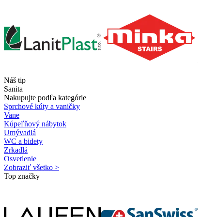
Náš tip
Sanita
Nakupujte podľa kategórie
Sprchové kúty a vaničky
Vane
Kúpeľňový nábytok
Umývadlá
WC a bidety
Zrkadlá
Osvetlenie
Zobraziť všetko >
Top značky