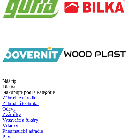
Náš tip
Dielňa
Nakupujte podľa kategórie
Záhradné náradie
Záhradná technika
Odevy
Zváračky
Vysávače a fukáry
Vŕtačky
Pneumatické náradie
Píly