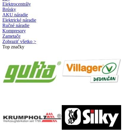
Elektrocentrály
Brúsky
AKU náradie
Elektrické náradie
Ručné náradie
Kompresory
Zametače
Zobraziť všetko >
Top značky