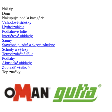
Náš tip
Dom
Nakupujte podľa kategórie
Vchodové striešky
Hydroizolácia
Podlahové fólie
Interiérové obklady
Sauny
Stavebné puzdrá a skryté zárubne
Schody a výlezy
Termoizolačné fólie
Podlahy
Akustické obklady
Zobraziť všetko >
Top značky