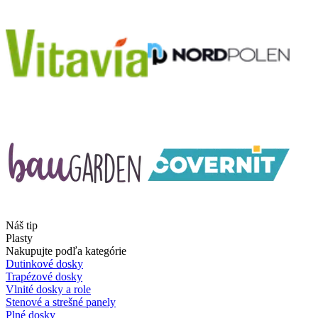
Náš tip
Plasty
Nakupujte podľa kategórie
Dutinkové dosky
Trapézové dosky
Vlnité dosky a role
Stenové a strešné panely
Plné dosky