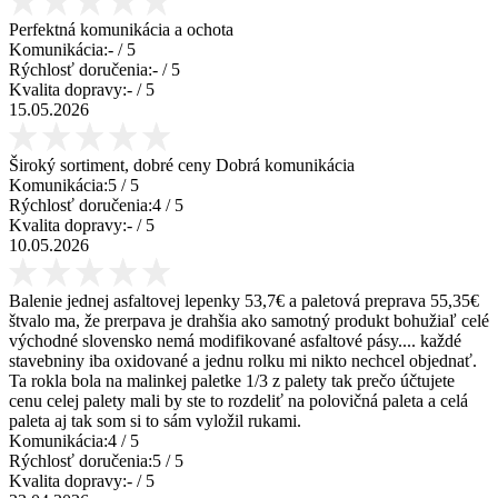
Perfektná komunikácia a ochota
Komunikácia:
-
/ 5
Rýchlosť doručenia:
-
/ 5
Kvalita dopravy:
-
/ 5
15.05.2026
Široký sortiment, dobré ceny Dobrá komunikácia
Komunikácia:
5
/ 5
Rýchlosť doručenia:
4
/ 5
Kvalita dopravy:
-
/ 5
10.05.2026
Balenie jednej asfaltovej lepenky 53,7€ a paletová preprava 55,35€
štvalo ma, že prerpava je drahšia ako samotný produkt bohužiaľ celé
východné slovensko nemá modifikované asfaltové pásy.... každé
stavebniny iba oxidované a jednu rolku mi nikto nechcel objednať.
Ta rokla bola na malinkej paletke 1/3 z palety tak prečo účtujete
cenu celej palety mali by ste to rozdeliť na polovičná paleta a celá
paleta aj tak som si to sám vyložil rukami.
Komunikácia:
4
/ 5
Rýchlosť doručenia:
5
/ 5
Kvalita dopravy:
-
/ 5