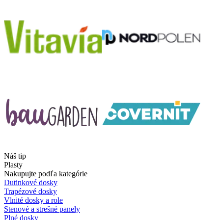
Náš tip
Plasty
Nakupujte podľa kategórie
Dutinkové dosky
Trapézové dosky
Vlnité dosky a role
Stenové a strešné panely
Plné dosky