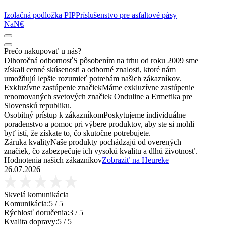
Izolačná podložka PIP
Príslušenstvo pre asfaltové pásy
NaN€
Prečo nakupovať u nás?
Dlhoročná odbornosť
S pôsobením na trhu od roku 2009 sme
získali cenné skúsenosti a odborné znalosti, ktoré nám
umožňujú lepšie rozumieť potrebám našich zákazníkov.
Exkluzívne zastúpenie značiek
Máme exkluzívne zastúpenie
renomovaných svetových značiek Onduline a Ermetika pre
Slovenskú republiku.
Osobitný prístup k zákazníkom
Poskytujeme individuálne
poradenstvo a pomoc pri výbere produktov, aby ste si mohli
byť istí, že získate to, čo skutočne potrebujete.
Záruka kvality
Naše produkty pochádzajú od overených
značiek, čo zabezpečuje ich vysokú kvalitu a dlhú životnosť.
Hodnotenia našich zákazníkov
Zobraziť na Heureke
26.07.2026
Skvelá komunikácia
Komunikácia:
5
/ 5
Rýchlosť doručenia:
3
/ 5
Kvalita dopravy:
5
/ 5