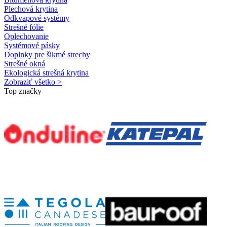
Plechová krytina
Odkvapové systémy
Strešné fólie
Oplechovanie
Systémové pásky
Doplnky pre šikmé strechy
Strešné okná
Ekologická strešná krytina
Zobraziť všetko >
Top značky