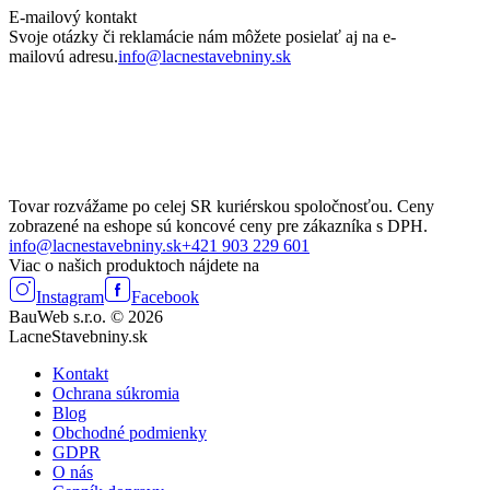
E-mailový kontakt
Svoje otázky či reklamácie nám môžete posielať aj na e-
mailovú adresu.
info@lacnestavebniny.sk
Tovar rozvážame po celej SR kuriérskou spoločnosťou. Ceny
zobrazené na eshope sú koncové ceny pre zákazníka s DPH.
info@lacnestavebniny.sk
+421 903 229 601
Viac o našich produktoch nájdete na
Instagram
Facebook
BauWeb s.r.o. © 2026
LacneStavebniny.sk
Kontakt
Ochrana súkromia
Blog
Obchodné podmienky
GDPR
O nás