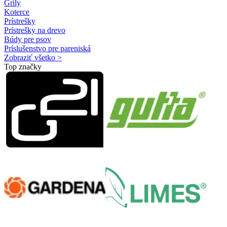
Grily
Koterce
Prístrešky
Prístrešky na drevo
Búdy pre psov
Príslušenstvo pre pareniská
Zobraziť všetko >
Top značky