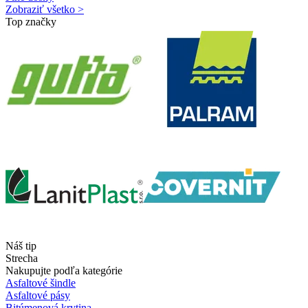
Zobraziť všetko >
Top značky
Náš tip
Strecha
Nakupujte podľa kategórie
Asfaltové šindle
Asfaltové pásy
Bitúmenová krytina