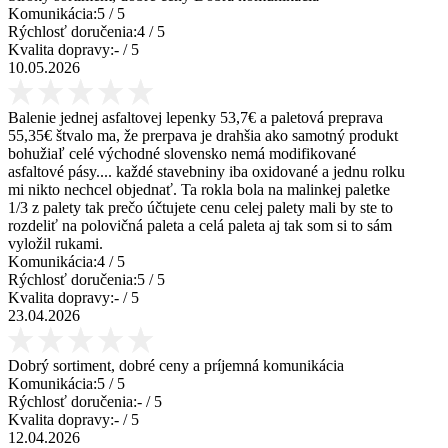
Komunikácia:
5
/ 5
Rýchlosť doručenia:
4
/ 5
Kvalita dopravy:
-
/ 5
10.05.2026
Balenie jednej asfaltovej lepenky 53,7€ a paletová preprava
55,35€ štvalo ma, že prerpava je drahšia ako samotný produkt
bohužiaľ celé východné slovensko nemá modifikované
asfaltové pásy.... každé stavebniny iba oxidované a jednu rolku
mi nikto nechcel objednať. Ta rokla bola na malinkej paletke
1/3 z palety tak prečo účtujete cenu celej palety mali by ste to
rozdeliť na polovičná paleta a celá paleta aj tak som si to sám
vyložil rukami.
Komunikácia:
4
/ 5
Rýchlosť doručenia:
5
/ 5
Kvalita dopravy:
-
/ 5
23.04.2026
Dobrý sortiment, dobré ceny a príjemná komunikácia
Komunikácia:
5
/ 5
Rýchlosť doručenia:
-
/ 5
Kvalita dopravy:
-
/ 5
12.04.2026