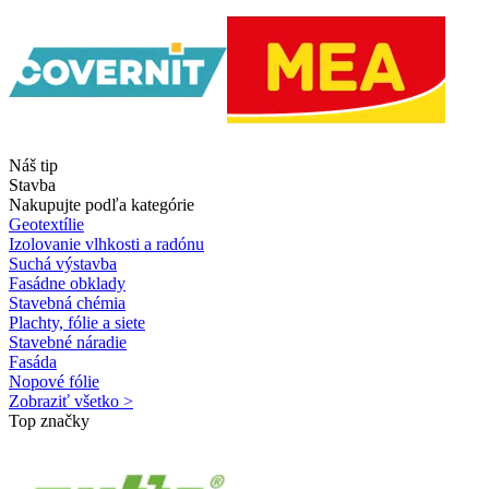
Náš tip
Stavba
Nakupujte podľa kategórie
Geotextílie
Izolovanie vlhkosti a radónu
Suchá výstavba
Fasádne obklady
Stavebná chémia
Plachty, fólie a siete
Stavebné náradie
Fasáda
Nopové fólie
Zobraziť všetko >
Top značky