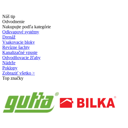
Náš tip
Odvodnenie
Nakupujte podľa kategórie
Odkvapové systémy
Drenáž
Vsakovacie bloky
Revízne šachty
Kanalizačné vpuste
Odvodňovacie žľaby
Nádrže
Poklopy
Zobraziť všetko >
Top značky