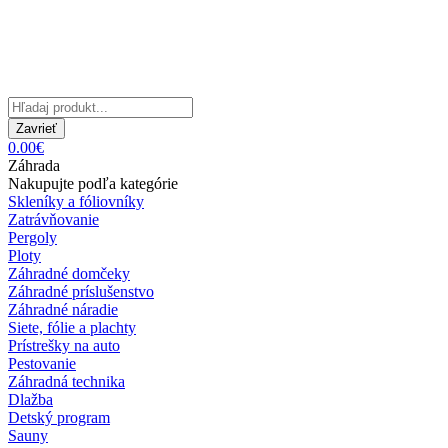
Zavrieť
0.00€
Záhrada
Nakupujte podľa kategórie
Skleníky a fóliovníky
Zatrávňovanie
Pergoly
Ploty
Záhradné domčeky
Záhradné príslušenstvo
Záhradné náradie
Siete, fólie a plachty
Prístrešky na auto
Pestovanie
Záhradná technika
Dlažba
Detský program
Sauny