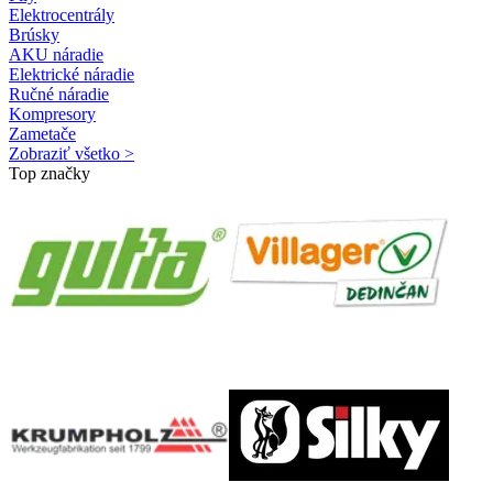
Elektrocentrály
Brúsky
AKU náradie
Elektrické náradie
Ručné náradie
Kompresory
Zametače
Zobraziť všetko >
Top značky