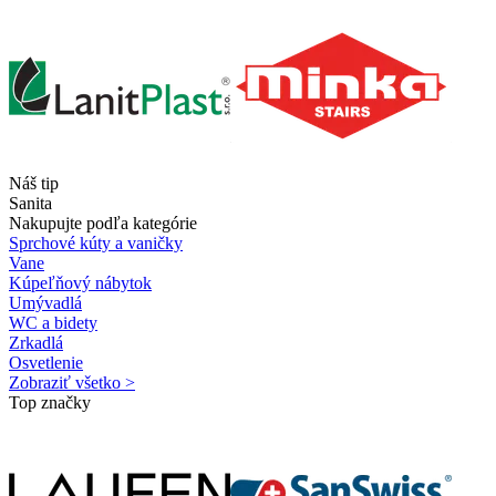
Náš tip
Sanita
Nakupujte podľa kategórie
Sprchové kúty a vaničky
Vane
Kúpeľňový nábytok
Umývadlá
WC a bidety
Zrkadlá
Osvetlenie
Zobraziť všetko >
Top značky