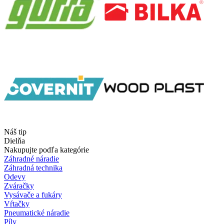
Náš tip
Dielňa
Nakupujte podľa kategórie
Záhradné náradie
Záhradná technika
Odevy
Zváračky
Vysávače a fukáry
Vŕtačky
Pneumatické náradie
Píly