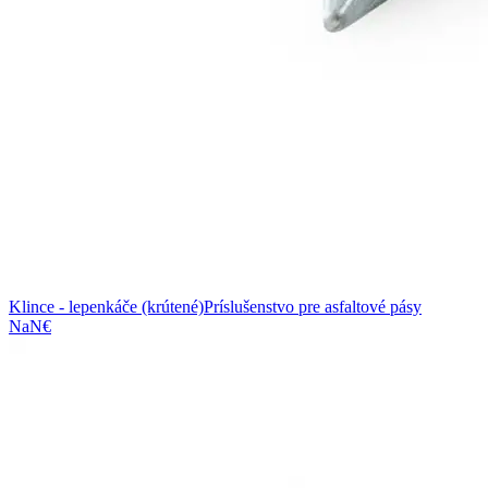
Klince - lepenkáče (krútené)
Príslušenstvo pre asfaltové pásy
NaN€