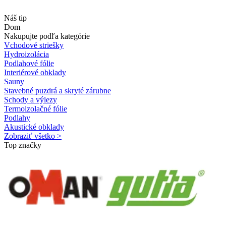
Náš tip
Dom
Nakupujte podľa kategórie
Vchodové striešky
Hydroizolácia
Podlahové fólie
Interiérové obklady
Sauny
Stavebné puzdrá a skryté zárubne
Schody a výlezy
Termoizolačné fólie
Podlahy
Akustické obklady
Zobraziť všetko >
Top značky