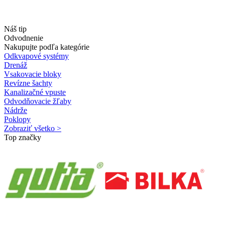
Náš tip
Odvodnenie
Nakupujte podľa kategórie
Odkvapové systémy
Drenáž
Vsakovacie bloky
Revízne šachty
Kanalizačné vpuste
Odvodňovacie žľaby
Nádrže
Poklopy
Zobraziť všetko >
Top značky