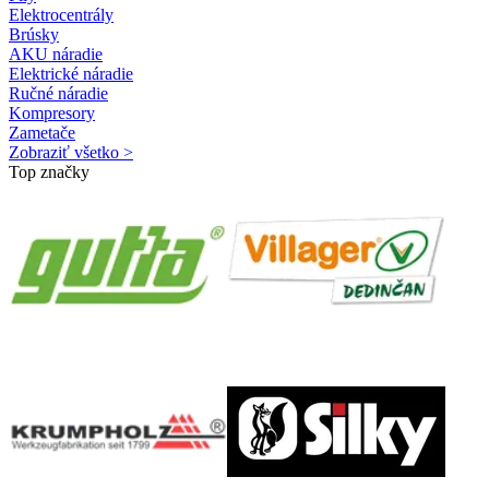
Elektrocentrály
Brúsky
AKU náradie
Elektrické náradie
Ručné náradie
Kompresory
Zametače
Zobraziť všetko >
Top značky