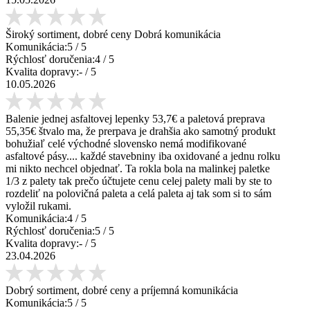
Široký sortiment, dobré ceny Dobrá komunikácia
Komunikácia:
5
/ 5
Rýchlosť doručenia:
4
/ 5
Kvalita dopravy:
-
/ 5
10.05.2026
Balenie jednej asfaltovej lepenky 53,7€ a paletová preprava
55,35€ štvalo ma, že prerpava je drahšia ako samotný produkt
bohužiaľ celé východné slovensko nemá modifikované
asfaltové pásy.... každé stavebniny iba oxidované a jednu rolku
mi nikto nechcel objednať. Ta rokla bola na malinkej paletke
1/3 z palety tak prečo účtujete cenu celej palety mali by ste to
rozdeliť na polovičná paleta a celá paleta aj tak som si to sám
vyložil rukami.
Komunikácia:
4
/ 5
Rýchlosť doručenia:
5
/ 5
Kvalita dopravy:
-
/ 5
23.04.2026
Dobrý sortiment, dobré ceny a príjemná komunikácia
Komunikácia:
5
/ 5