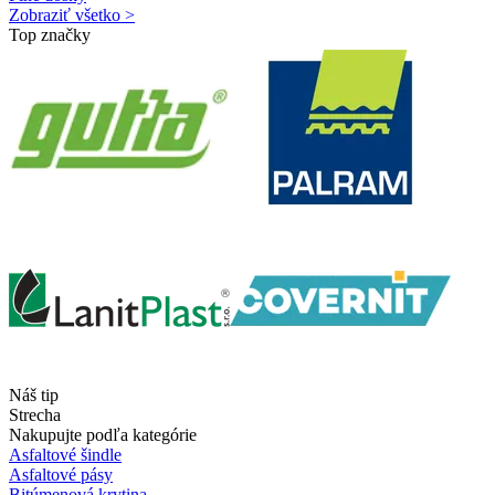
Zobraziť všetko >
Top značky
Náš tip
Strecha
Nakupujte podľa kategórie
Asfaltové šindle
Asfaltové pásy
Bitúmenová krytina