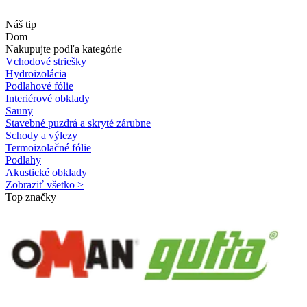
Náš tip
Dom
Nakupujte podľa kategórie
Vchodové striešky
Hydroizolácia
Podlahové fólie
Interiérové obklady
Sauny
Stavebné puzdrá a skryté zárubne
Schody a výlezy
Termoizolačné fólie
Podlahy
Akustické obklady
Zobraziť všetko >
Top značky