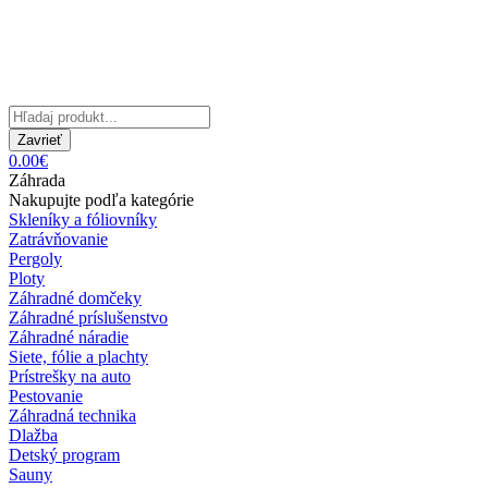
Zavrieť
0.00€
Záhrada
Nakupujte podľa kategórie
Skleníky a fóliovníky
Zatrávňovanie
Pergoly
Ploty
Záhradné domčeky
Záhradné príslušenstvo
Záhradné náradie
Siete, fólie a plachty
Prístrešky na auto
Pestovanie
Záhradná technika
Dlažba
Detský program
Sauny