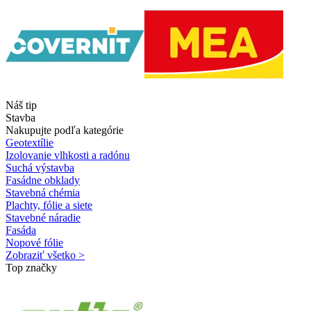
Náš tip
Stavba
Nakupujte podľa kategórie
Geotextílie
Izolovanie vlhkosti a radónu
Suchá výstavba
Fasádne obklady
Stavebná chémia
Plachty, fólie a siete
Stavebné náradie
Fasáda
Nopové fólie
Zobraziť všetko >
Top značky