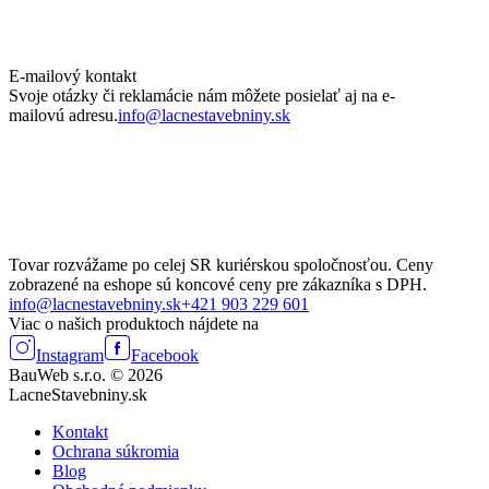
E-mailový kontakt
Svoje otázky či reklamácie nám môžete posielať aj na e-
mailovú adresu.
info@lacnestavebniny.sk
Tovar rozvážame po celej SR kuriérskou spoločnosťou. Ceny
zobrazené na eshope sú koncové ceny pre zákazníka s DPH.
info@lacnestavebniny.sk
+421 903 229 601
Viac o našich produktoch nájdete na
Instagram
Facebook
BauWeb s.r.o. © 2026
LacneStavebniny.sk
Kontakt
Ochrana súkromia
Blog