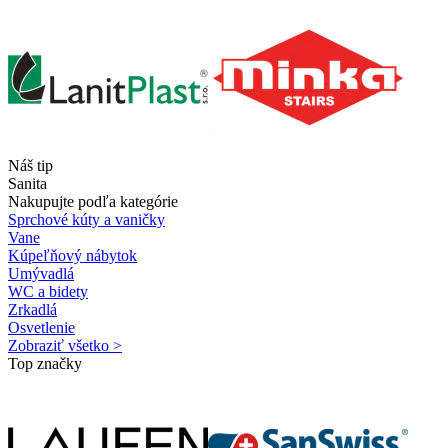
Náš tip
Sanita
Nakupujte podľa kategórie
Sprchové kúty a vaničky
Vane
Kúpeľňový nábytok
Umývadlá
WC a bidety
Zrkadlá
Osvetlenie
Zobraziť všetko >
Top značky