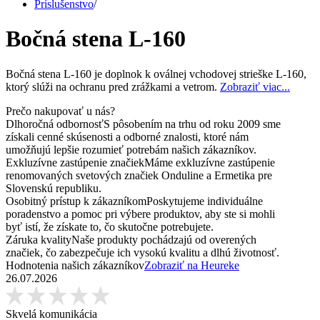
Príslušenstvo
/
Bočná stena L-160
Bočná stena L-160 je doplnok k oválnej vchodovej strieške L-160,
ktorý slúži na ochranu pred zrážkami a vetrom.
Zobraziť viac...
Prečo nakupovať u nás?
Dlhoročná odbornosť
S pôsobením na trhu od roku 2009 sme
získali cenné skúsenosti a odborné znalosti, ktoré nám
umožňujú lepšie rozumieť potrebám našich zákazníkov.
Exkluzívne zastúpenie značiek
Máme exkluzívne zastúpenie
renomovaných svetových značiek Onduline a Ermetika pre
Slovenskú republiku.
Osobitný prístup k zákazníkom
Poskytujeme individuálne
poradenstvo a pomoc pri výbere produktov, aby ste si mohli
byť istí, že získate to, čo skutočne potrebujete.
Záruka kvality
Naše produkty pochádzajú od overených
značiek, čo zabezpečuje ich vysokú kvalitu a dlhú životnosť.
Hodnotenia našich zákazníkov
Zobraziť na Heureke
26.07.2026
Skvelá komunikácia