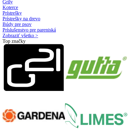
Grily
Koterce
Prístrešky
Prístrešky na drevo
Búdy pre psov
Príslušenstvo pre pareniská
Zobraziť všetko >
Top značky