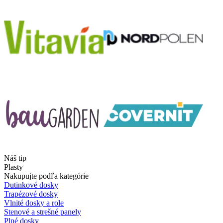
Náš tip
Plasty
Nakupujte podľa kategórie
Dutinkové dosky
Trapézové dosky
Vlnité dosky a role
Stenové a strešné panely
Plné dosky