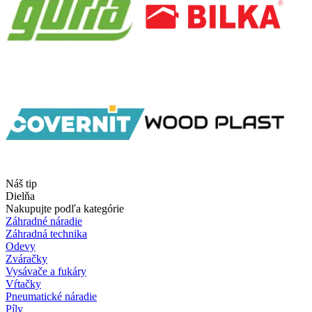
Náš tip
Dielňa
Nakupujte podľa kategórie
Záhradné náradie
Záhradná technika
Odevy
Zváračky
Vysávače a fukáry
Vŕtačky
Pneumatické náradie
Píly