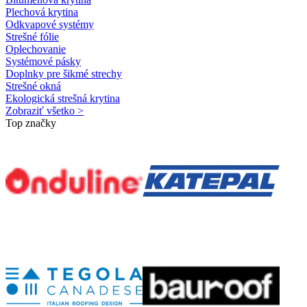
Plechová krytina
Odkvapové systémy
Strešné fólie
Oplechovanie
Systémové pásky
Doplnky pre šikmé strechy
Strešné okná
Ekologická strešná krytina
Zobraziť všetko >
Top značky