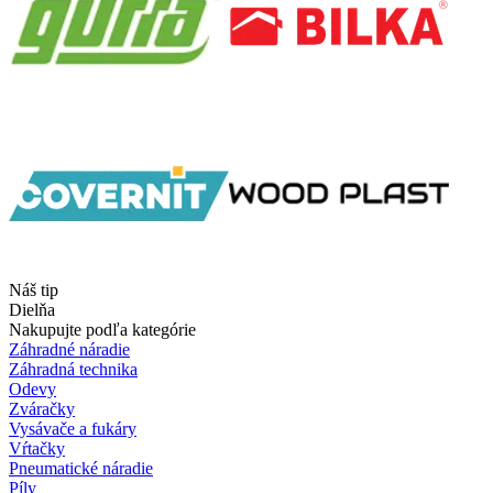
Náš tip
Dielňa
Nakupujte podľa kategórie
Záhradné náradie
Záhradná technika
Odevy
Zváračky
Vysávače a fukáry
Vŕtačky
Pneumatické náradie
Píly