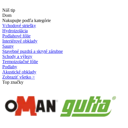
Náš tip
Dom
Nakupujte podľa kategórie
Vchodové striešky
Hydroizolácia
Podlahové fólie
Interiérové obklady
Sauny
Stavebné puzdrá a skryté zárubne
Schody a výlezy
Termoizolačné fólie
Podlahy
Akustické obklady
Zobraziť všetko >
Top značky