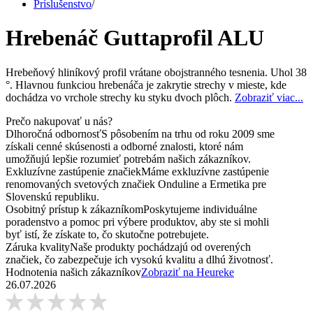
Príslušenstvo
/
Hrebenáč Guttaprofil ALU
Hrebeňový hliníkový profil vrátane obojstranného tesnenia. Uhol 38
°. Hlavnou funkciou hrebenáča je zakrytie strechy v mieste, kde
dochádza vo vrchole strechy ku styku dvoch plôch.
Zobraziť viac...
Prečo nakupovať u nás?
Dlhoročná odbornosť
S pôsobením na trhu od roku 2009 sme
získali cenné skúsenosti a odborné znalosti, ktoré nám
umožňujú lepšie rozumieť potrebám našich zákazníkov.
Exkluzívne zastúpenie značiek
Máme exkluzívne zastúpenie
renomovaných svetových značiek Onduline a Ermetika pre
Slovenskú republiku.
Osobitný prístup k zákazníkom
Poskytujeme individuálne
poradenstvo a pomoc pri výbere produktov, aby ste si mohli
byť istí, že získate to, čo skutočne potrebujete.
Záruka kvality
Naše produkty pochádzajú od overených
značiek, čo zabezpečuje ich vysokú kvalitu a dlhú životnosť.
Hodnotenia našich zákazníkov
Zobraziť na Heureke
26.07.2026