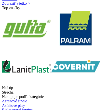
Zobraziť všetko >
Top značky
Náš tip
Strecha
Nakupujte podľa kategórie
Asfaltové šindle
Asfaltové pásy
Bitúmenová krytina