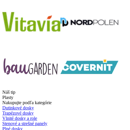
Náš tip
Plasty
Nakupujte podľa kategórie
Dutinkové dosky
Trapézové dosky
Vlnité dosky a role
Stenové a strešné panely
Plné dosky