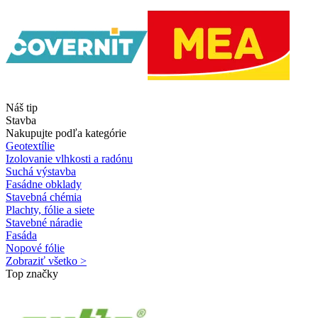
Náš tip
Stavba
Nakupujte podľa kategórie
Geotextílie
Izolovanie vlhkosti a radónu
Suchá výstavba
Fasádne obklady
Stavebná chémia
Plachty, fólie a siete
Stavebné náradie
Fasáda
Nopové fólie
Zobraziť všetko >
Top značky