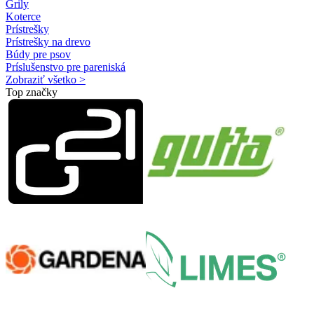
Grily
Koterce
Prístrešky
Prístrešky na drevo
Búdy pre psov
Príslušenstvo pre pareniská
Zobraziť všetko >
Top značky