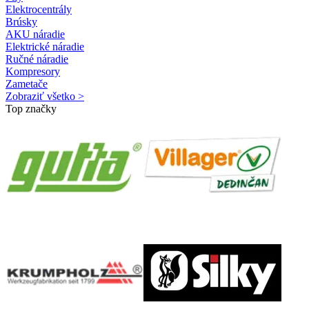
Elektrocentrály
Brúsky
AKU náradie
Elektrické náradie
Ručné náradie
Kompresory
Zametače
Zobraziť všetko >
Top značky