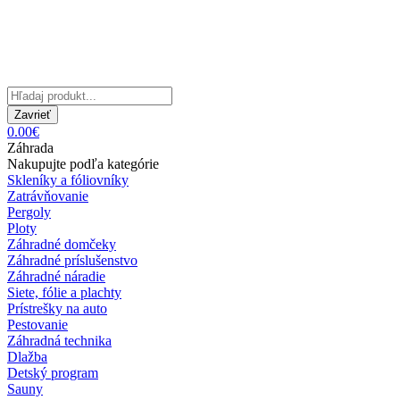
Zavrieť
0.00€
Záhrada
Nakupujte podľa kategórie
Skleníky a fóliovníky
Zatrávňovanie
Pergoly
Ploty
Záhradné domčeky
Záhradné príslušenstvo
Záhradné náradie
Siete, fólie a plachty
Prístrešky na auto
Pestovanie
Záhradná technika
Dlažba
Detský program
Sauny