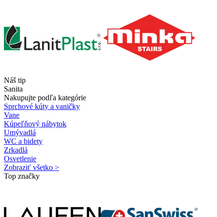
Náš tip
Sanita
Nakupujte podľa kategórie
Sprchové kúty a vaničky
Vane
Kúpeľňový nábytok
Umývadlá
WC a bidety
Zrkadlá
Osvetlenie
Zobraziť všetko >
Top značky