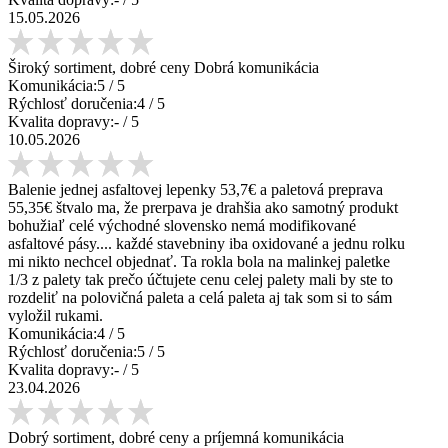
15.05.2026
Široký sortiment, dobré ceny Dobrá komunikácia
Komunikácia:
5
/ 5
Rýchlosť doručenia:
4
/ 5
Kvalita dopravy:
-
/ 5
10.05.2026
Balenie jednej asfaltovej lepenky 53,7€ a paletová preprava
55,35€ štvalo ma, že prerpava je drahšia ako samotný produkt
bohužiaľ celé východné slovensko nemá modifikované
asfaltové pásy.... každé stavebniny iba oxidované a jednu rolku
mi nikto nechcel objednať. Ta rokla bola na malinkej paletke
1/3 z palety tak prečo účtujete cenu celej palety mali by ste to
rozdeliť na polovičná paleta a celá paleta aj tak som si to sám
vyložil rukami.
Komunikácia:
4
/ 5
Rýchlosť doručenia:
5
/ 5
Kvalita dopravy:
-
/ 5
23.04.2026
Dobrý sortiment, dobré ceny a príjemná komunikácia