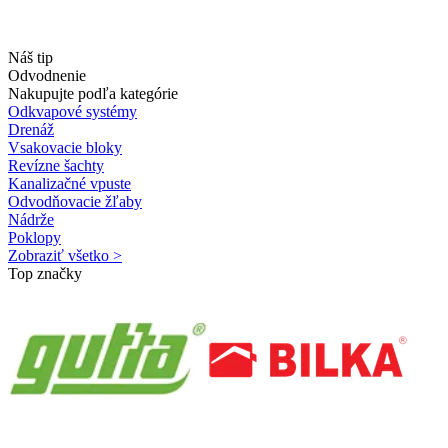
Náš tip
Odvodnenie
Nakupujte podľa kategórie
Odkvapové systémy
Drenáž
Vsakovacie bloky
Revízne šachty
Kanalizačné vpuste
Odvodňovacie žľaby
Nádrže
Poklopy
Zobraziť všetko >
Top značky