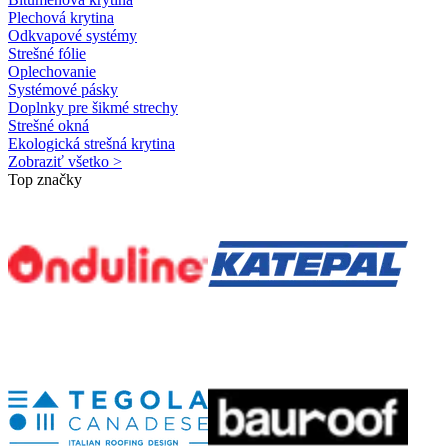
Plechová krytina
Odkvapové systémy
Strešné fólie
Oplechovanie
Systémové pásky
Doplnky pre šikmé strechy
Strešné okná
Ekologická strešná krytina
Zobraziť všetko >
Top značky