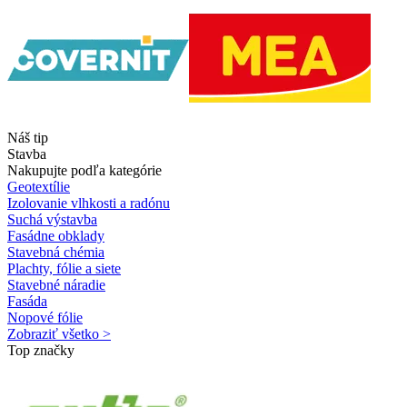
Náš tip
Stavba
Nakupujte podľa kategórie
Geotextílie
Izolovanie vlhkosti a radónu
Suchá výstavba
Fasádne obklady
Stavebná chémia
Plachty, fólie a siete
Stavebné náradie
Fasáda
Nopové fólie
Zobraziť všetko >
Top značky