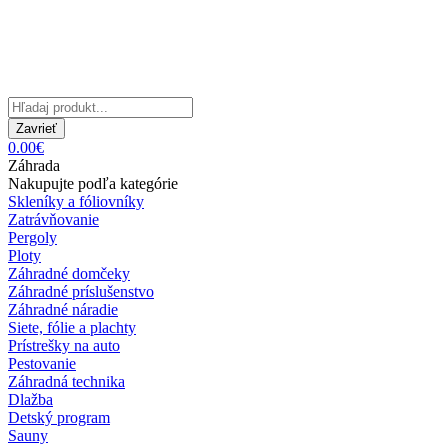
Zavrieť
0.00€
Záhrada
Nakupujte podľa kategórie
Skleníky a fóliovníky
Zatrávňovanie
Pergoly
Ploty
Záhradné domčeky
Záhradné príslušenstvo
Záhradné náradie
Siete, fólie a plachty
Prístrešky na auto
Pestovanie
Záhradná technika
Dlažba
Detský program
Sauny