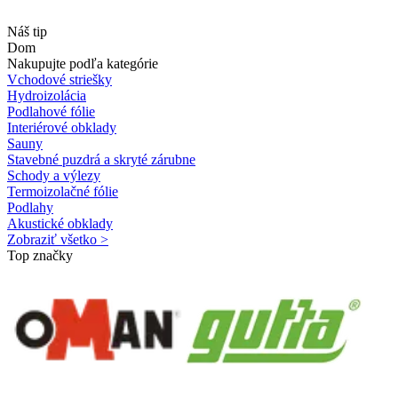
Náš tip
Dom
Nakupujte podľa kategórie
Vchodové striešky
Hydroizolácia
Podlahové fólie
Interiérové obklady
Sauny
Stavebné puzdrá a skryté zárubne
Schody a výlezy
Termoizolačné fólie
Podlahy
Akustické obklady
Zobraziť všetko >
Top značky