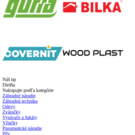
Náš tip
Dielňa
Nakupujte podľa kategórie
Záhradné náradie
Záhradná technika
Odevy
Zváračky
Vysávače a fukáry
Vŕtačky
Pneumatické náradie
Píly