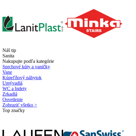
Náš tip
Sanita
Nakupujte podľa kategórie
Sprchové kúty a vaničky
Vane
Kúpeľňový nábytok
Umývadlá
WC a bidety
Zrkadlá
Osvetlenie
Zobraziť všetko >
Top značky