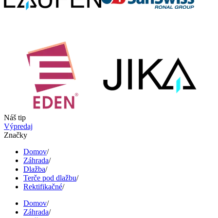
Náš tip
Výpredaj
Značky
Domov
/
Záhrada
/
Dlažba
/
Terče pod dlažbu
/
Rektifikačné
/
Domov
/
Záhrada
/