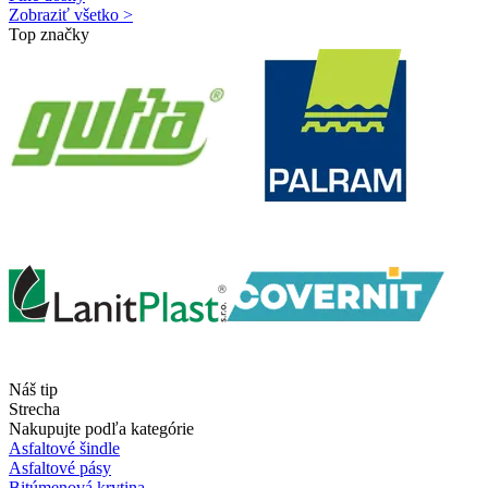
Zobraziť všetko >
Top značky
Náš tip
Strecha
Nakupujte podľa kategórie
Asfaltové šindle
Asfaltové pásy
Bitúmenová krytina