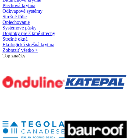
Plechová krytina
Odkvapové systémy
Strešné fólie
Oplechovanie
Systémové pásky
Doplnky pre šikmé strechy
Strešné okná
Ekologická strešná krytina
Zobraziť všetko >
Top značky