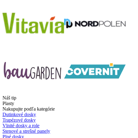
Náš tip
Plasty
Nakupujte podľa kategórie
Dutinkové dosky
Trapézové dosky
Vlnité dosky a role
Stenové a strešné panely
Plné dosky