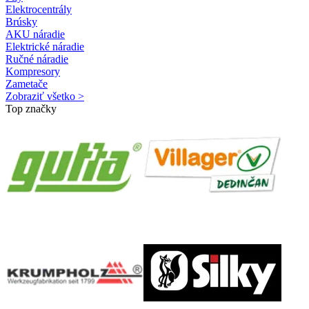
Elektrocentrály
Brúsky
AKU náradie
Elektrické náradie
Ručné náradie
Kompresory
Zametače
Zobraziť všetko >
Top značky