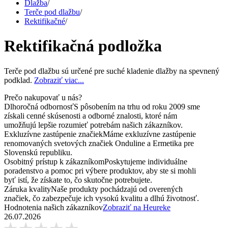
Dlažba
/
Terče pod dlažbu
/
Rektifikačné
/
Rektifikačná podložka
Terče pod dlažbu sú určené pre suché kladenie dlažby na spevnený
podklad.
Zobraziť viac...
Prečo nakupovať u nás?
Dlhoročná odbornosť
S pôsobením na trhu od roku 2009 sme
získali cenné skúsenosti a odborné znalosti, ktoré nám
umožňujú lepšie rozumieť potrebám našich zákazníkov.
Exkluzívne zastúpenie značiek
Máme exkluzívne zastúpenie
renomovaných svetových značiek Onduline a Ermetika pre
Slovenskú republiku.
Osobitný prístup k zákazníkom
Poskytujeme individuálne
poradenstvo a pomoc pri výbere produktov, aby ste si mohli
byť istí, že získate to, čo skutočne potrebujete.
Záruka kvality
Naše produkty pochádzajú od overených
značiek, čo zabezpečuje ich vysokú kvalitu a dlhú životnosť.
Hodnotenia našich zákazníkov
Zobraziť na Heureke
26.07.2026