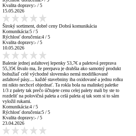
Kvalita dopravy:
-
/ 5
15.05.2026
Široký sortiment, dobré ceny Dobrá komunikácia
Komunikácia:
5
/ 5
Rýchlosť doručenia:
4
/ 5
Kvalita dopravy:
-
/ 5
10.05.2026
Balenie jednej asfaltovej lepenky 53,7€ a paletová preprava
55,35€ štvalo ma, že prerpava je drahšia ako samotný produkt
bohužiaľ celé východné slovensko nemá modifikované
asfaltové pásy.... každé stavebniny iba oxidované a jednu rolku
mi nikto nechcel objednať. Ta rokla bola na malinkej paletke
1/3 z palety tak prečo účtujete cenu celej palety mali by ste to
rozdeliť na polovičná paleta a celá paleta aj tak som si to sám
vyložil rukami.
Komunikácia:
4
/ 5
Rýchlosť doručenia:
5
/ 5
Kvalita dopravy:
-
/ 5
23.04.2026