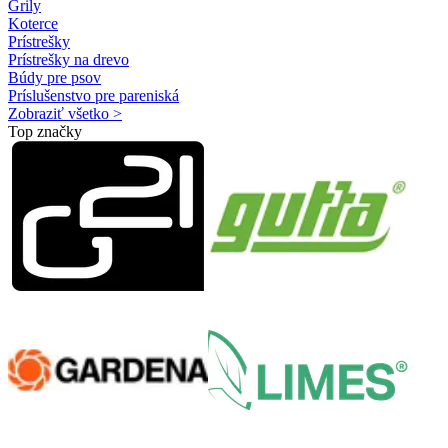
Grily
Koterce
Prístrešky
Prístrešky na drevo
Búdy pre psov
Príslušenstvo pre pareniská
Zobraziť všetko >
Top značky