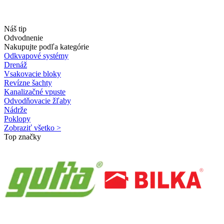
Náš tip
Odvodnenie
Nakupujte podľa kategórie
Odkvapové systémy
Drenáž
Vsakovacie bloky
Revízne šachty
Kanalizačné vpuste
Odvodňovacie žľaby
Nádrže
Poklopy
Zobraziť všetko >
Top značky