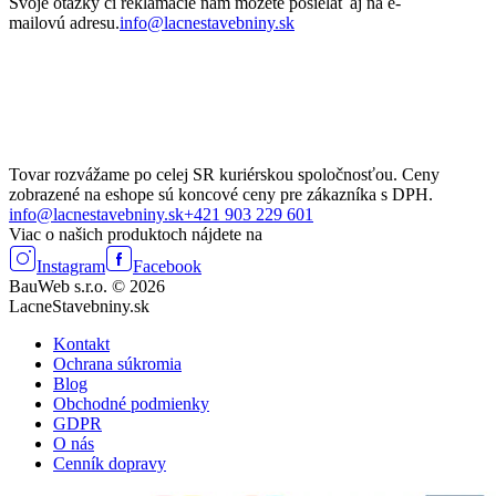
Svoje otázky či reklamácie nám môžete posielať aj na e-
mailovú adresu.
info@lacnestavebniny.sk
Tovar rozvážame po celej SR kuriérskou spoločnosťou. Ceny
zobrazené na eshope sú koncové ceny pre zákazníka s DPH.
info@lacnestavebniny.sk
+421 903 229 601
Viac o našich produktoch nájdete na
Instagram
Facebook
BauWeb s.r.o. © 2026
LacneStavebniny.sk
Kontakt
Ochrana súkromia
Blog
Obchodné podmienky
GDPR
O nás
Cenník dopravy