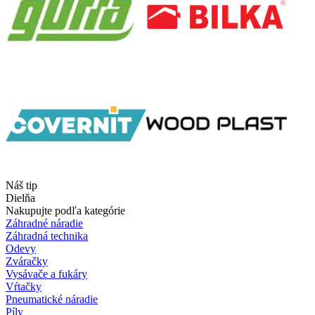
Náš tip
Dielňa
Nakupujte podľa kategórie
Záhradné náradie
Záhradná technika
Odevy
Zváračky
Vysávače a fukáry
Vŕtačky
Pneumatické náradie
Píly