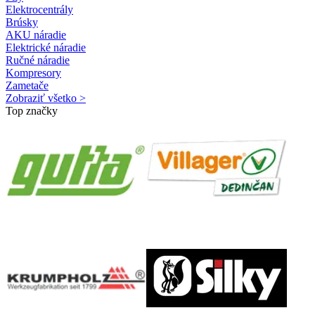
Elektrocentrály
Brúsky
AKU náradie
Elektrické náradie
Ručné náradie
Kompresory
Zametače
Zobraziť všetko >
Top značky