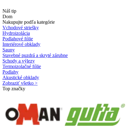
Náš tip
Dom
Nakupujte podľa kategórie
Vchodové striešky
Hydroizolácia
Podlahové fólie
Interiérové obklady
Sauny
Stavebné puzdrá a skryté zárubne
Schody a výlezy
Termoizolačné fólie
Podlahy
Akustické obklady
Zobraziť všetko >
Top značky