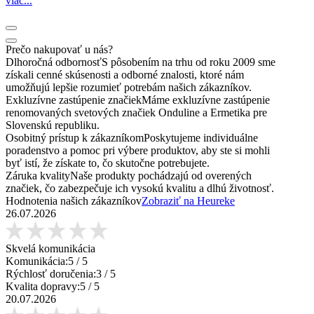
viac...
Prečo nakupovať u nás?
Dlhoročná odbornosť
S pôsobením na trhu od roku 2009 sme
získali cenné skúsenosti a odborné znalosti, ktoré nám
umožňujú lepšie rozumieť potrebám našich zákazníkov.
Exkluzívne zastúpenie značiek
Máme exkluzívne zastúpenie
renomovaných svetových značiek Onduline a Ermetika pre
Slovenskú republiku.
Osobitný prístup k zákazníkom
Poskytujeme individuálne
poradenstvo a pomoc pri výbere produktov, aby ste si mohli
byť istí, že získate to, čo skutočne potrebujete.
Záruka kvality
Naše produkty pochádzajú od overených
značiek, čo zabezpečuje ich vysokú kvalitu a dlhú životnosť.
Hodnotenia našich zákazníkov
Zobraziť na Heureke
26.07.2026
Skvelá komunikácia
Komunikácia:
5
/ 5
Rýchlosť doručenia:
3
/ 5
Kvalita dopravy:
5
/ 5
20.07.2026