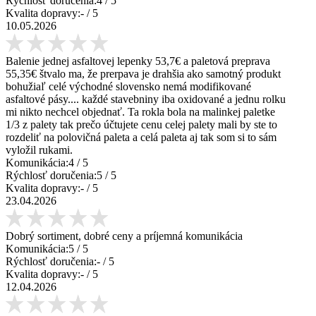
Rýchlosť doručenia:
4
/ 5
Kvalita dopravy:
-
/ 5
10.05.2026
Balenie jednej asfaltovej lepenky 53,7€ a paletová preprava
55,35€ štvalo ma, že prerpava je drahšia ako samotný produkt
bohužiaľ celé východné slovensko nemá modifikované
asfaltové pásy.... každé stavebniny iba oxidované a jednu rolku
mi nikto nechcel objednať. Ta rokla bola na malinkej paletke
1/3 z palety tak prečo účtujete cenu celej palety mali by ste to
rozdeliť na polovičná paleta a celá paleta aj tak som si to sám
vyložil rukami.
Komunikácia:
4
/ 5
Rýchlosť doručenia:
5
/ 5
Kvalita dopravy:
-
/ 5
23.04.2026
Dobrý sortiment, dobré ceny a príjemná komunikácia
Komunikácia:
5
/ 5
Rýchlosť doručenia:
-
/ 5
Kvalita dopravy:
-
/ 5
12.04.2026