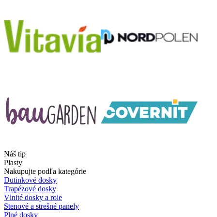
Náš tip
Plasty
Nakupujte podľa kategórie
Dutinkové dosky
Trapézové dosky
Vlnité dosky a role
Stenové a strešné panely
Plné dosky