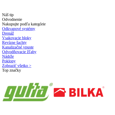
Náš tip
Odvodnenie
Nakupujte podľa kategórie
Odkvapové systémy
Drenáž
Vsakovacie bloky
Revízne šachty
Kanalizačné vpuste
Odvodňovacie žľaby
Nádrže
Poklopy
Zobraziť všetko >
Top značky