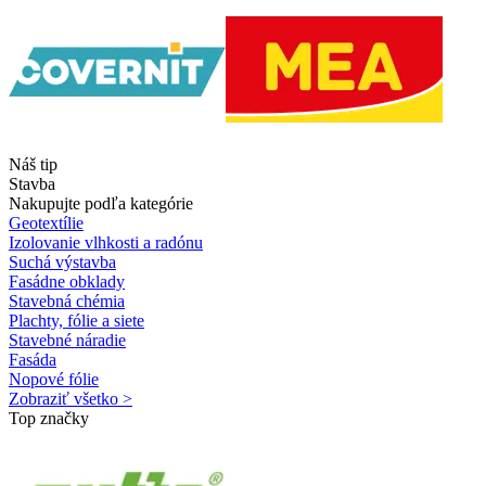
Náš tip
Stavba
Nakupujte podľa kategórie
Geotextílie
Izolovanie vlhkosti a radónu
Suchá výstavba
Fasádne obklady
Stavebná chémia
Plachty, fólie a siete
Stavebné náradie
Fasáda
Nopové fólie
Zobraziť všetko >
Top značky