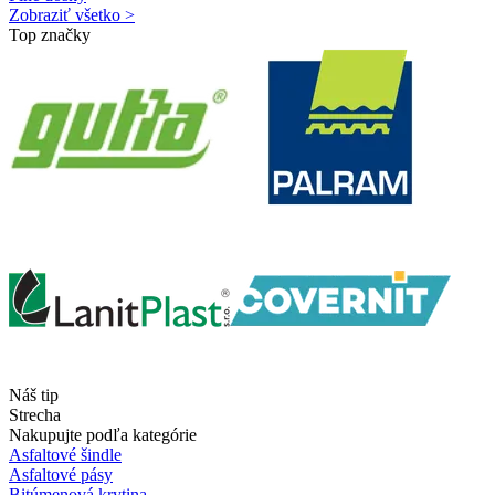
Zobraziť všetko >
Top značky
Náš tip
Strecha
Nakupujte podľa kategórie
Asfaltové šindle
Asfaltové pásy
Bitúmenová krytina