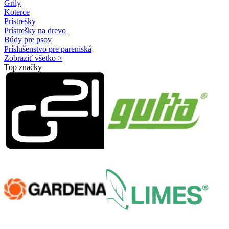
Grily
Koterce
Prístrešky
Prístrešky na drevo
Búdy pre psov
Príslušenstvo pre pareniská
Zobraziť všetko >
Top značky