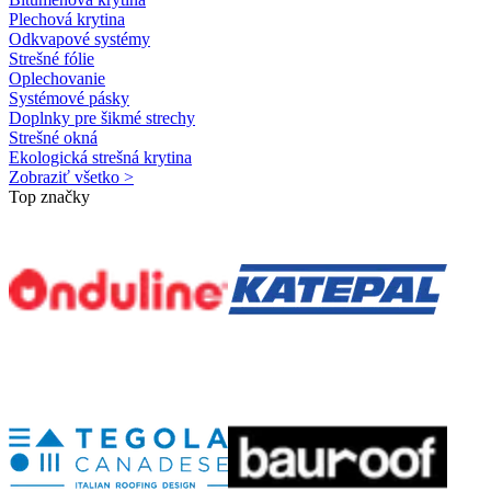
Plechová krytina
Odkvapové systémy
Strešné fólie
Oplechovanie
Systémové pásky
Doplnky pre šikmé strechy
Strešné okná
Ekologická strešná krytina
Zobraziť všetko >
Top značky