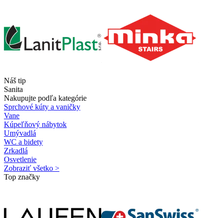
Náš tip
Sanita
Nakupujte podľa kategórie
Sprchové kúty a vaničky
Vane
Kúpeľňový nábytok
Umývadlá
WC a bidety
Zrkadlá
Osvetlenie
Zobraziť všetko >
Top značky