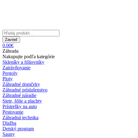
Zavrieť
0.00€
Záhrada
Nakupujte podľa kategórie
Skleníky a fóliovníky
Zatrávňovanie
Pergoly
Ploty
Záhradné domčeky
Záhradné príslušenstvo
Záhradné náradie
Siete, fólie a plachty
Prístrešky na auto
Pestovanie
Záhradná technika
Dlažba
Detský program
Sauny