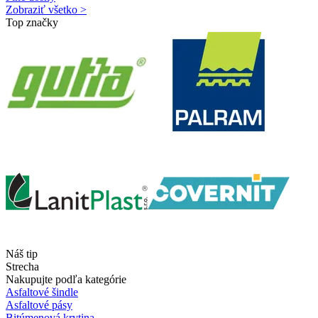
Zobraziť všetko >
Top značky
Náš tip
Strecha
Nakupujte podľa kategórie
Asfaltové šindle
Asfaltové pásy
Bitúmenová krytina