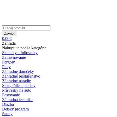
Zavrieť
0.00€
Záhrada
Nakupujte podľa kategórie
Skleníky a fóliovníky
Zatrávňovanie
Pergoly
Ploty
Záhradné domčeky
Záhradné príslušenstvo
Záhradné náradie
Siete, fólie a plachty
Prístrešky na auto
Pestovanie
Záhradná technika
Dlažba
Detský program
Sauny