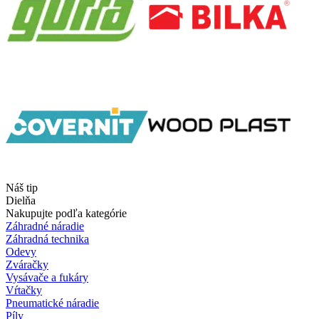
Náš tip
Dielňa
Nakupujte podľa kategórie
Záhradné náradie
Záhradná technika
Odevy
Zváračky
Vysávače a fukáry
Vŕtačky
Pneumatické náradie
Píly