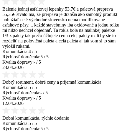
Balenie jednej asfaltovej lepenky 53,7€ a paletová preprava
55,35€ štvalo ma, že prerpava je drahšia ako samotný produkt
bohužiaľ celé východné slovensko nemá modifikované
asfaltové pásy.... každé stavebniny iba oxidované a jednu rolku
mi nikto nechcel objednať. Ta rokla bola na malinkej paletke
1/3 z palety tak prečo účtujete cenu celej palety mali by ste to
rozdeliť na polovičná paleta a celá paleta aj tak som si to sám
vyložil rukami.
Komunikácia:
4
/ 5
Rýchlosť doručenia:
5
/ 5
Kvalita dopravy:
-
/ 5
23.04.2026
Dobrý sortiment, dobré ceny a príjemná komunikácia
Komunikácia:
5
/ 5
Rýchlosť doručenia:
-
/ 5
Kvalita dopravy:
-
/ 5
12.04.2026
Dobrá komunikácia, rýchle dodanie
Komunikácia:
5
/ 5
Rýchlosť doručenia:
5
/ 5