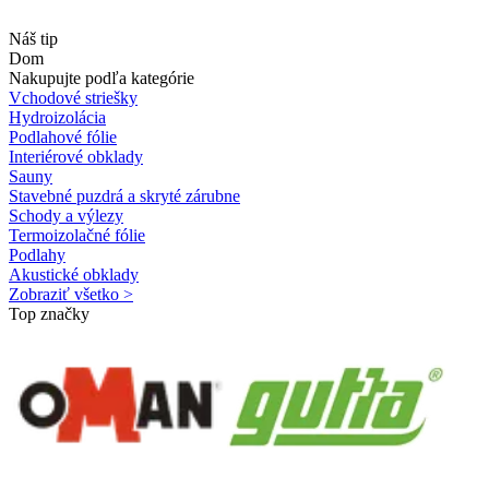
Náš tip
Dom
Nakupujte podľa kategórie
Vchodové striešky
Hydroizolácia
Podlahové fólie
Interiérové obklady
Sauny
Stavebné puzdrá a skryté zárubne
Schody a výlezy
Termoizolačné fólie
Podlahy
Akustické obklady
Zobraziť všetko >
Top značky