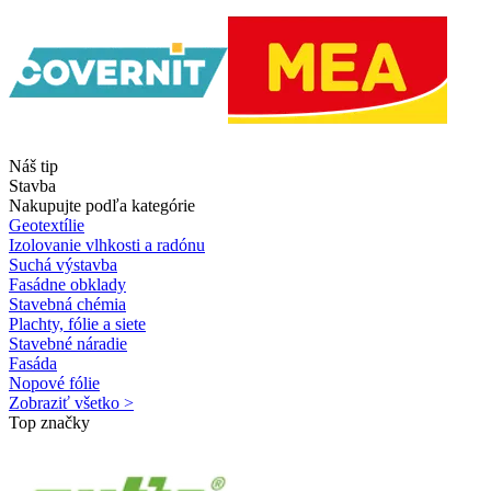
Náš tip
Stavba
Nakupujte podľa kategórie
Geotextílie
Izolovanie vlhkosti a radónu
Suchá výstavba
Fasádne obklady
Stavebná chémia
Plachty, fólie a siete
Stavebné náradie
Fasáda
Nopové fólie
Zobraziť všetko >
Top značky