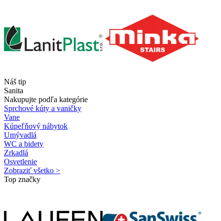
Náš tip
Sanita
Nakupujte podľa kategórie
Sprchové kúty a vaničky
Vane
Kúpeľňový nábytok
Umývadlá
WC a bidety
Zrkadlá
Osvetlenie
Zobraziť všetko >
Top značky