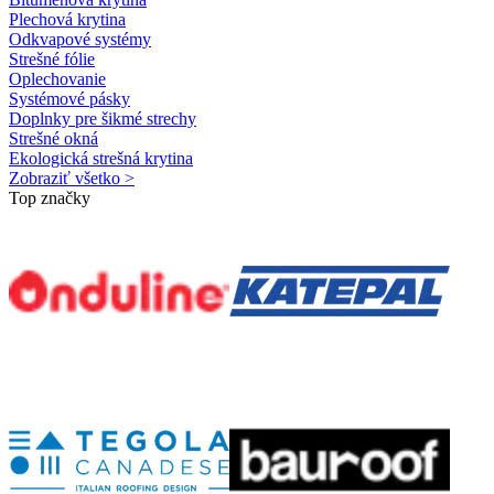
Plechová krytina
Odkvapové systémy
Strešné fólie
Oplechovanie
Systémové pásky
Doplnky pre šikmé strechy
Strešné okná
Ekologická strešná krytina
Zobraziť všetko >
Top značky