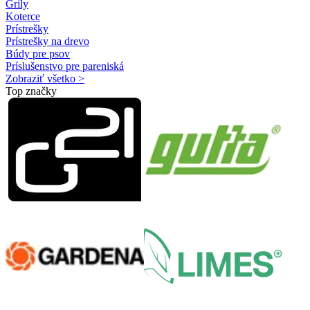
Grily
Koterce
Prístrešky
Prístrešky na drevo
Búdy pre psov
Príslušenstvo pre pareniská
Zobraziť všetko >
Top značky