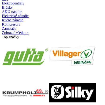
Elektrocentrály
Brúsky
AKU náradie
Elektrické náradie
Ručné náradie
Kompresory
Zametače
Zobraziť všetko >
Top značky