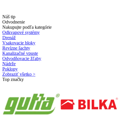
Náš tip
Odvodnenie
Nakupujte podľa kategórie
Odkvapové systémy
Drenáž
Vsakovacie bloky
Revízne šachty
Kanalizačné vpuste
Odvodňovacie žľaby
Nádrže
Poklopy
Zobraziť všetko >
Top značky