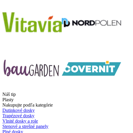
Náš tip
Plasty
Nakupujte podľa kategórie
Dutinkové dosky
Trapézové dosky
Vlnité dosky a role
Stenové a strešné panely
Plné dosky