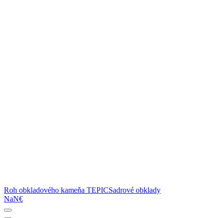
Roh obkladového kameňa TEPIC
Sadrové obklady
NaN€