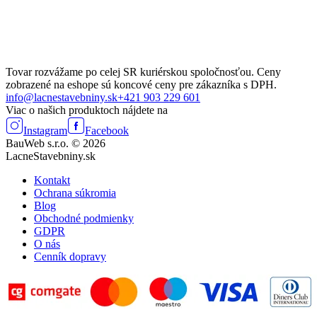
Tovar rozvážame po celej SR kuriérskou spoločnosťou. Ceny
zobrazené na eshope sú koncové ceny pre zákazníka s DPH.
info@lacnestavebniny.sk
+421 903 229 601
Viac o našich produktoch nájdete na
Instagram
Facebook
BauWeb s.r.o. © 2026
LacneStavebniny.sk
Kontakt
Ochrana súkromia
Blog
Obchodné podmienky
GDPR
O nás
Cenník dopravy