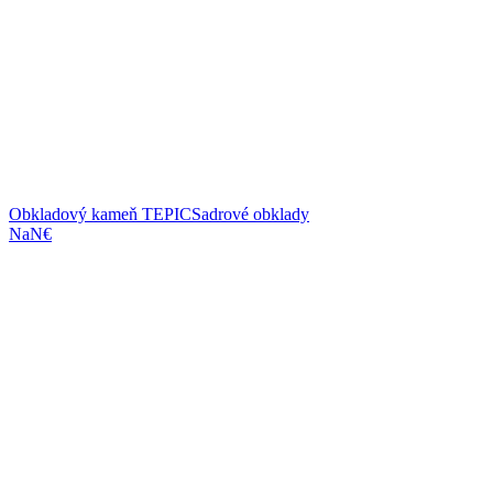
Obkladový kameň TEPIC
Sadrové obklady
NaN€