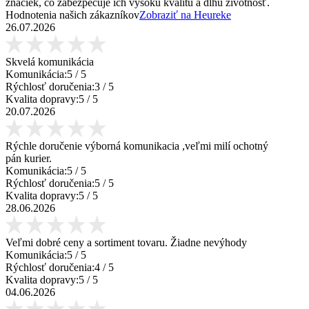
značiek, čo zabezpečuje ich vysokú kvalitu a dlhú životnosť.
Hodnotenia našich zákazníkov
Zobraziť na Heureke
26.07.2026
Skvelá komunikácia
Komunikácia:
5
/ 5
Rýchlosť doručenia:
3
/ 5
Kvalita dopravy:
5
/ 5
20.07.2026
Rýchle doručenie výborná komunikacia ,veľmi milí ochotný
pán kurier.
Komunikácia:
5
/ 5
Rýchlosť doručenia:
5
/ 5
Kvalita dopravy:
5
/ 5
28.06.2026
Veľmi dobré ceny a sortiment tovaru. Žiadne nevýhody
Komunikácia:
5
/ 5
Rýchlosť doručenia:
4
/ 5
Kvalita dopravy:
5
/ 5
04.06.2026