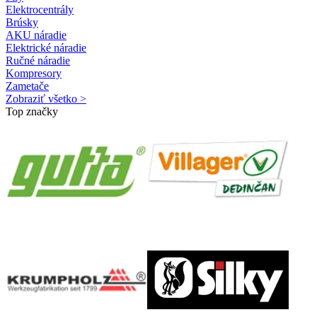
Elektrocentrály
Brúsky
AKU náradie
Elektrické náradie
Ručné náradie
Kompresory
Zametače
Zobraziť všetko >
Top značky