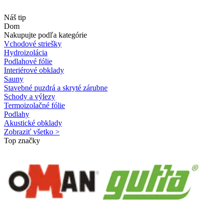
Náš tip
Dom
Nakupujte podľa kategórie
Vchodové striešky
Hydroizolácia
Podlahové fólie
Interiérové obklady
Sauny
Stavebné puzdrá a skryté zárubne
Schody a výlezy
Termoizolačné fólie
Podlahy
Akustické obklady
Zobraziť všetko >
Top značky