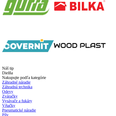
Náš tip
Dielňa
Nakupujte podľa kategórie
Záhradné náradie
Záhradná technika
Odevy
Zváračky
Vysávače a fukáry
Vŕtačky
Pneumatické náradie
Píly