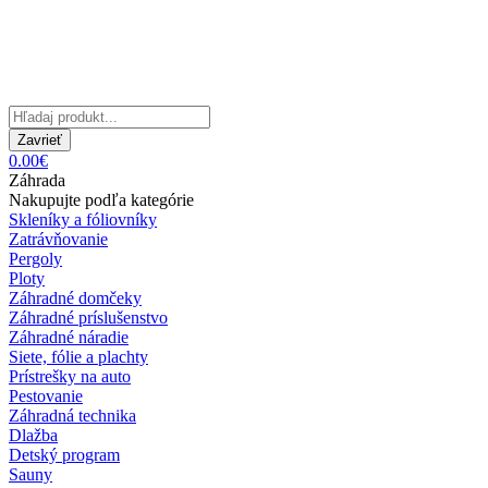
Zavrieť
0.00€
Záhrada
Nakupujte podľa kategórie
Skleníky a fóliovníky
Zatrávňovanie
Pergoly
Ploty
Záhradné domčeky
Záhradné príslušenstvo
Záhradné náradie
Siete, fólie a plachty
Prístrešky na auto
Pestovanie
Záhradná technika
Dlažba
Detský program
Sauny