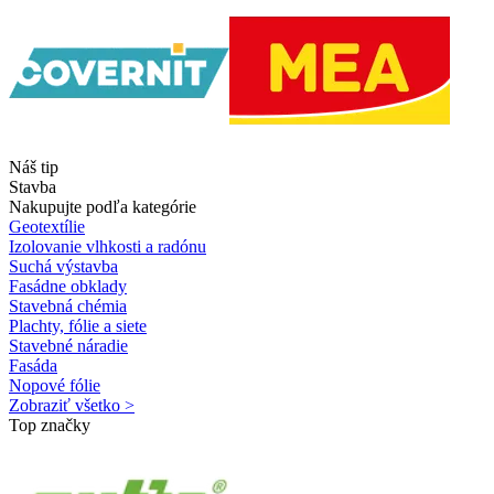
Náš tip
Stavba
Nakupujte podľa kategórie
Geotextílie
Izolovanie vlhkosti a radónu
Suchá výstavba
Fasádne obklady
Stavebná chémia
Plachty, fólie a siete
Stavebné náradie
Fasáda
Nopové fólie
Zobraziť všetko >
Top značky