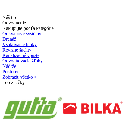
Náš tip
Odvodnenie
Nakupujte podľa kategórie
Odkvapové systémy
Drenáž
Vsakovacie bloky
Revízne šachty
Kanalizačné vpuste
Odvodňovacie žľaby
Nádrže
Poklopy
Zobraziť všetko >
Top značky