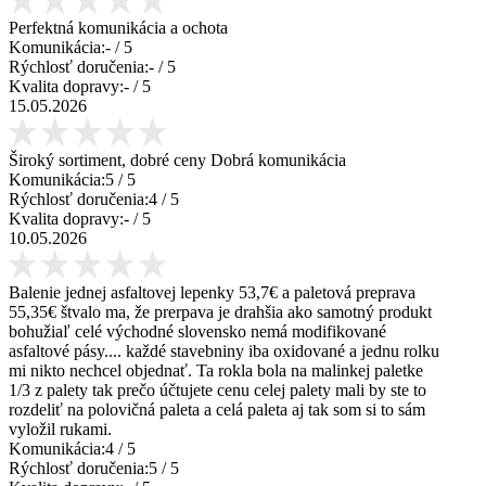
Perfektná komunikácia a ochota
Komunikácia:
-
/ 5
Rýchlosť doručenia:
-
/ 5
Kvalita dopravy:
-
/ 5
15.05.2026
Široký sortiment, dobré ceny Dobrá komunikácia
Komunikácia:
5
/ 5
Rýchlosť doručenia:
4
/ 5
Kvalita dopravy:
-
/ 5
10.05.2026
Balenie jednej asfaltovej lepenky 53,7€ a paletová preprava
55,35€ štvalo ma, že prerpava je drahšia ako samotný produkt
bohužiaľ celé východné slovensko nemá modifikované
asfaltové pásy.... každé stavebniny iba oxidované a jednu rolku
mi nikto nechcel objednať. Ta rokla bola na malinkej paletke
1/3 z palety tak prečo účtujete cenu celej palety mali by ste to
rozdeliť na polovičná paleta a celá paleta aj tak som si to sám
vyložil rukami.
Komunikácia:
4
/ 5
Rýchlosť doručenia:
5
/ 5