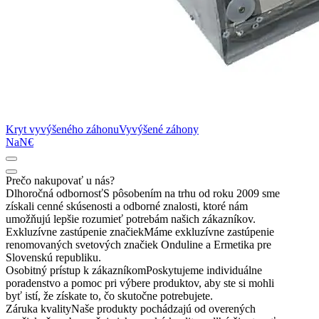
Kryt vyvýšeného záhonu
Vyvýšené záhony
NaN€
Prečo nakupovať u nás?
Dlhoročná odbornosť
S pôsobením na trhu od roku 2009 sme
získali cenné skúsenosti a odborné znalosti, ktoré nám
umožňujú lepšie rozumieť potrebám našich zákazníkov.
Exkluzívne zastúpenie značiek
Máme exkluzívne zastúpenie
renomovaných svetových značiek Onduline a Ermetika pre
Slovenskú republiku.
Osobitný prístup k zákazníkom
Poskytujeme individuálne
poradenstvo a pomoc pri výbere produktov, aby ste si mohli
byť istí, že získate to, čo skutočne potrebujete.
Záruka kvality
Naše produkty pochádzajú od overených