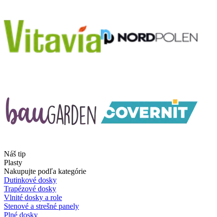
Náš tip
Plasty
Nakupujte podľa kategórie
Dutinkové dosky
Trapézové dosky
Vlnité dosky a role
Stenové a strešné panely
Plné dosky