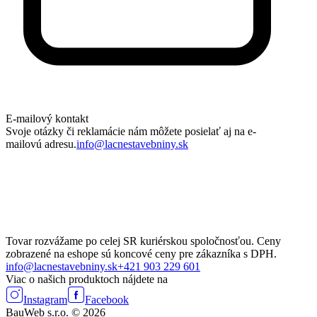
E-mailový kontakt
Svoje otázky či reklamácie nám môžete posielať aj na e-
mailovú adresu.
info@lacnestavebniny.sk
Tovar rozvážame po celej SR kuriérskou spoločnosťou. Ceny
zobrazené na eshope sú koncové ceny pre zákazníka s DPH.
info@lacnestavebniny.sk
+421 903 229 601
Viac o našich produktoch nájdete na
Instagram
Facebook
BauWeb s.r.o. © 2026