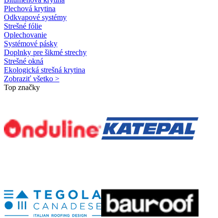
Plechová krytina
Odkvapové systémy
Strešné fólie
Oplechovanie
Systémové pásky
Doplnky pre šikmé strechy
Strešné okná
Ekologická strešná krytina
Zobraziť všetko >
Top značky