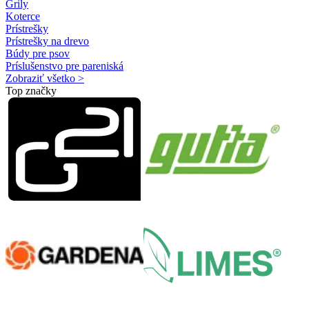
Grily
Koterce
Prístrešky
Prístrešky na drevo
Búdy pre psov
Príslušenstvo pre pareniská
Zobraziť všetko >
Top značky