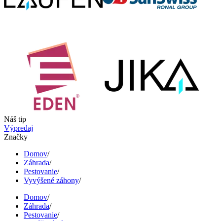
Náš tip
Výpredaj
Značky
Domov
/
Záhrada
/
Pestovanie
/
Vyvýšené záhony
/
Domov
/
Záhrada
/
Pestovanie
/