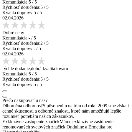
Komunikácia:
5
/ 5
Rýchlosť doručenia:
5
/ 5
Kvalita dopravy:
5
/ 5
02.04.2026
Dobré ceny
Komunikácia:
-
/ 5
Rýchlosť doručenia:
2
/ 5
Kvalita dopravy:
-
/ 5
02.04.2026
rýchle dodanie,dobrá kvalita tovaru
Komunikácia:
5
/ 5
Rýchlosť doručenia:
5
/ 5
Kvalita dopravy:
5
/ 5
Prečo nakupovať u nás?
Dlhoročná odbornosť
S pôsobením na trhu od roku 2009 sme získali
cenné skúsenosti a odborné znalosti, ktoré nám umožňujú lepšie
rozumieť potrebám našich zákazníkov.
Exkluzívne zastúpenie značiek
Máme exkluzívne zastúpenie
renomovaných svetových značiek Onduline a Ermetika pre