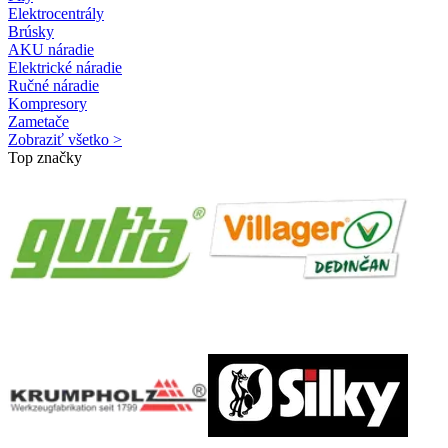
Elektrocentrály
Brúsky
AKU náradie
Elektrické náradie
Ručné náradie
Kompresory
Zametače
Zobraziť všetko >
Top značky