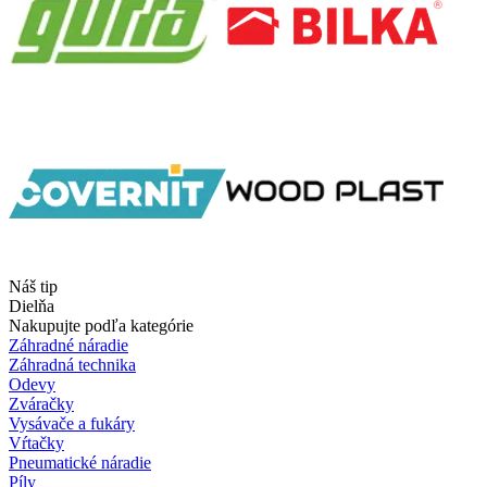
Náš tip
Dielňa
Nakupujte podľa kategórie
Záhradné náradie
Záhradná technika
Odevy
Zváračky
Vysávače a fukáry
Vŕtačky
Pneumatické náradie
Píly