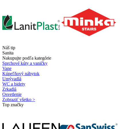
Náš tip
Sanita
Nakupujte podľa kategórie
Sprchové kúty a vaničky
Vane
Kúpeľňový nábytok
Umývadlá
WC a bidety
Zrkadlá
Osvetlenie
Zobraziť všetko >
Top značky