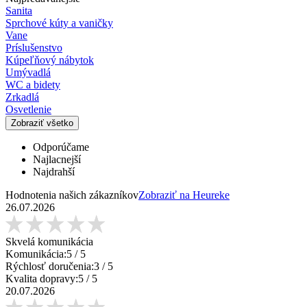
Sanita
Sprchové kúty a vaničky
Vane
Príslušenstvo
Kúpeľňový nábytok
Umývadlá
WC a bidety
Zrkadlá
Osvetlenie
Zobraziť všetko
Odporúčame
Najlacnejší
Najdrahší
Hodnotenia našich zákazníkov
Zobraziť na Heureke
26.07.2026
Skvelá komunikácia
Komunikácia:
5
/ 5
Rýchlosť doručenia:
3
/ 5
Kvalita dopravy:
5
/ 5
20.07.2026