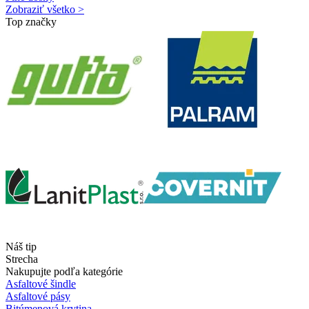
Zobraziť všetko >
Top značky
Náš tip
Strecha
Nakupujte podľa kategórie
Asfaltové šindle
Asfaltové pásy
Bitúmenová krytina