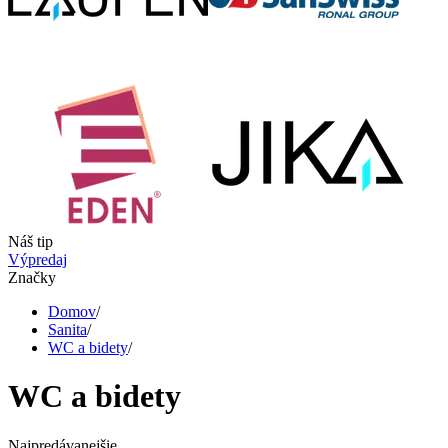
Náš tip
Výpredaj
Značky
Domov
/
Sanita
/
WC a bidety
/
WC a bidety
Najpredávanejšie