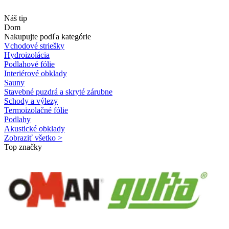
Náš tip
Dom
Nakupujte podľa kategórie
Vchodové striešky
Hydroizolácia
Podlahové fólie
Interiérové obklady
Sauny
Stavebné puzdrá a skryté zárubne
Schody a výlezy
Termoizolačné fólie
Podlahy
Akustické obklady
Zobraziť všetko >
Top značky