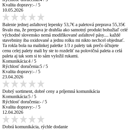
Kvalita dopravy:
-
/ 5
10.05.2026
Balenie jednej asfaltovej lepenky 53,7€ a paletová preprava 55,35€
štvalo ma, že prerpava je drahšia ako samotný produkt bohužiaľ celé
východné slovensko nemá modifikované asfaltové pásy.... každé
stavebniny iba oxidované a jednu rolku mi nikto nechcel objednať.
Ta rokla bola na malinkej paletke 1/3 z palety tak prečo účtujete
cenu celej palety mali by ste to rozdeliť na polovičná paleta a celá
paleta aj tak som si to sám vyložil rukami.
Komunikácia:
4
/ 5
Rýchlosť doručenia:
5
/ 5
Kvalita dopravy:
-
/ 5
23.04.2026
Dobrý sortiment, dobré ceny a príjemná komunikácia
Komunikácia:
5
/ 5
Rýchlosť doručenia:
-
/ 5
Kvalita dopravy:
-
/ 5
12.04.2026
Dobrá komunikácia, rýchle dodanie