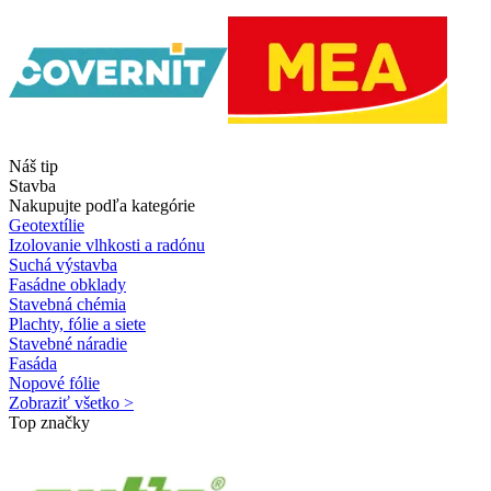
Náš tip
Stavba
Nakupujte podľa kategórie
Geotextílie
Izolovanie vlhkosti a radónu
Suchá výstavba
Fasádne obklady
Stavebná chémia
Plachty, fólie a siete
Stavebné náradie
Fasáda
Nopové fólie
Zobraziť všetko >
Top značky