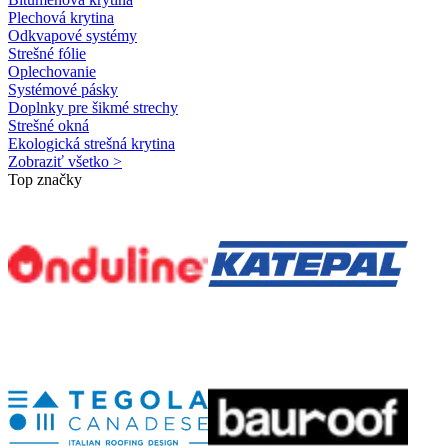
Plechová krytina
Odkvapové systémy
Strešné fólie
Oplechovanie
Systémové pásky
Doplnky pre šikmé strechy
Strešné okná
Ekologická strešná krytina
Zobraziť všetko >
Top značky