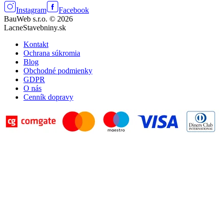
Instagram
Facebook
BauWeb s.r.o. © 2026
LacneStavebniny.sk
Kontakt
Ochrana súkromia
Blog
Obchodné podmienky
GDPR
O nás
Cenník dopravy