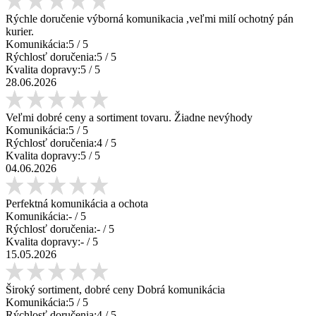
Rýchle doručenie výborná komunikacia ,veľmi milí ochotný pán
kurier.
Komunikácia:
5
/ 5
Rýchlosť doručenia:
5
/ 5
Kvalita dopravy:
5
/ 5
28.06.2026
Veľmi dobré ceny a sortiment tovaru. Žiadne nevýhody
Komunikácia:
5
/ 5
Rýchlosť doručenia:
4
/ 5
Kvalita dopravy:
5
/ 5
04.06.2026
Perfektná komunikácia a ochota
Komunikácia:
-
/ 5
Rýchlosť doručenia:
-
/ 5
Kvalita dopravy:
-
/ 5
15.05.2026
Široký sortiment, dobré ceny Dobrá komunikácia
Komunikácia:
5
/ 5
Rýchlosť doručenia:
4
/ 5