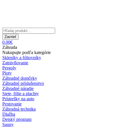
Zavrieť
0.00€
Záhrada
Nakupujte podľa kategórie
Skleníky a fóliovníky
Zatrávňovanie
Pergoly
Ploty
Záhradné domčeky
Záhradné príslušenstvo
Záhradné náradie
Siete, fólie a plachty
Prístrešky na auto
Pestovanie
Záhradná technika
Dlažba
Detský program
Sauny