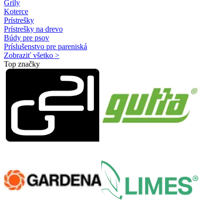
Grily
Koterce
Prístrešky
Prístrešky na drevo
Búdy pre psov
Príslušenstvo pre pareniská
Zobraziť všetko >
Top značky