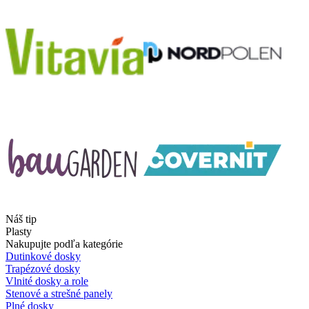
Náš tip
Plasty
Nakupujte podľa kategórie
Dutinkové dosky
Trapézové dosky
Vlnité dosky a role
Stenové a strešné panely
Plné dosky