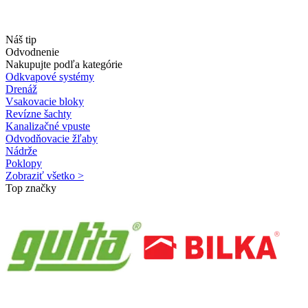
Náš tip
Odvodnenie
Nakupujte podľa kategórie
Odkvapové systémy
Drenáž
Vsakovacie bloky
Revízne šachty
Kanalizačné vpuste
Odvodňovacie žľaby
Nádrže
Poklopy
Zobraziť všetko >
Top značky