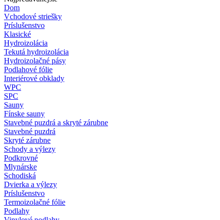
Dom
Vchodové striešky
Príslušenstvo
Klasické
Hydroizolácia
Tekutá hydroizolácia
Hydroizolačné pásy
Podlahové fólie
Interiérové obklady
WPC
SPC
Sauny
Fínske sauny
Stavebné puzdrá a skryté zárubne
Stavebné puzdrá
Skryté zárubne
Schody a výlezy
Podkrovné
Mlynárske
Schodiská
Dvierka a výlezy
Príslušenstvo
Termoizolačné fólie
Podlahy
Vinylové podlahy