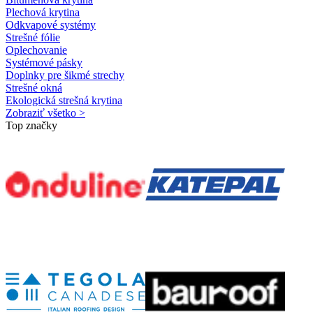
Plechová krytina
Odkvapové systémy
Strešné fólie
Oplechovanie
Systémové pásky
Doplnky pre šikmé strechy
Strešné okná
Ekologická strešná krytina
Zobraziť všetko >
Top značky