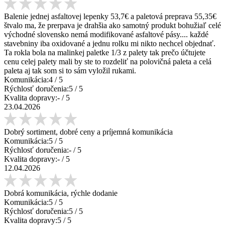
Balenie jednej asfaltovej lepenky 53,7€ a paletová preprava 55,35€
štvalo ma, že prerpava je drahšia ako samotný produkt bohužiaľ celé
východné slovensko nemá modifikované asfaltové pásy.... každé
stavebniny iba oxidované a jednu rolku mi nikto nechcel objednať.
Ta rokla bola na malinkej paletke 1/3 z palety tak prečo účtujete
cenu celej palety mali by ste to rozdeliť na polovičná paleta a celá
paleta aj tak som si to sám vyložil rukami.
Komunikácia:
4
/ 5
Rýchlosť doručenia:
5
/ 5
Kvalita dopravy:
-
/ 5
23.04.2026
Dobrý sortiment, dobré ceny a príjemná komunikácia
Komunikácia:
5
/ 5
Rýchlosť doručenia:
-
/ 5
Kvalita dopravy:
-
/ 5
12.04.2026
Dobrá komunikácia, rýchle dodanie
Komunikácia:
5
/ 5
Rýchlosť doručenia:
5
/ 5
Kvalita dopravy:
5
/ 5