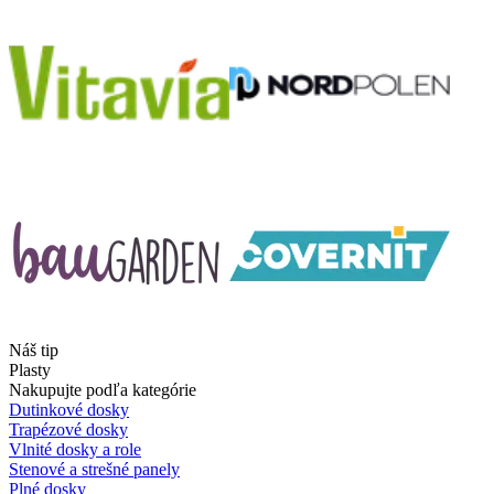
Náš tip
Plasty
Nakupujte podľa kategórie
Dutinkové dosky
Trapézové dosky
Vlnité dosky a role
Stenové a strešné panely
Plné dosky