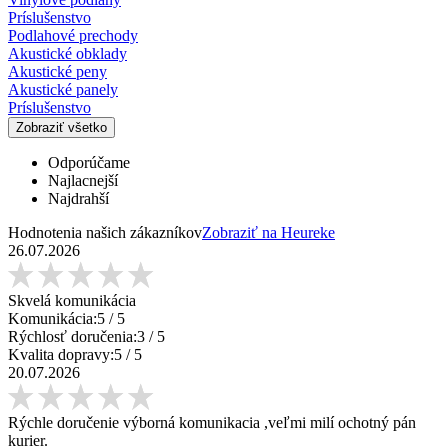
Príslušenstvo
Podlahové prechody
Akustické obklady
Akustické peny
Akustické panely
Príslušenstvo
Zobraziť všetko
Odporúčame
Najlacnejší
Najdrahší
Hodnotenia našich zákazníkov
Zobraziť na Heureke
26.07.2026
Skvelá komunikácia
Komunikácia:
5
/ 5
Rýchlosť doručenia:
3
/ 5
Kvalita dopravy:
5
/ 5
20.07.2026
Rýchle doručenie výborná komunikacia ,veľmi milí ochotný pán
kurier.