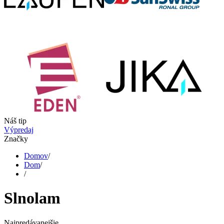
Náš tip
Výpredaj
Značky
Domov
/
Dom
/
/
Slnolam
Najpredávanejšie