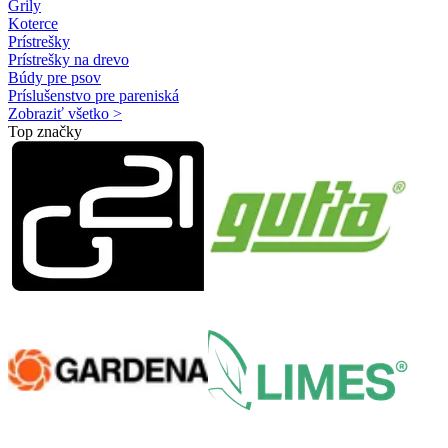
Grily
Koterce
Prístrešky
Prístrešky na drevo
Búdy pre psov
Príslušenstvo pre pareniská
Zobraziť všetko >
Top značky