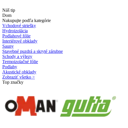
Náš tip
Dom
Nakupujte podľa kategórie
Vchodové striešky
Hydroizolácia
Podlahové fólie
Interiérové obklady
Sauny
Stavebné puzdrá a skryté zárubne
Schody a výlezy
Termoizolačné fólie
Podlahy
Akustické obklady
Zobraziť všetko >
Top značky