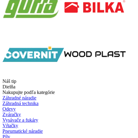
Náš tip
Dielňa
Nakupujte podľa kategórie
Záhradné náradie
Záhradná technika
Odevy
Zváračky
Vysávače a fukáry
Vŕtačky
Pneumatické náradie
Píly