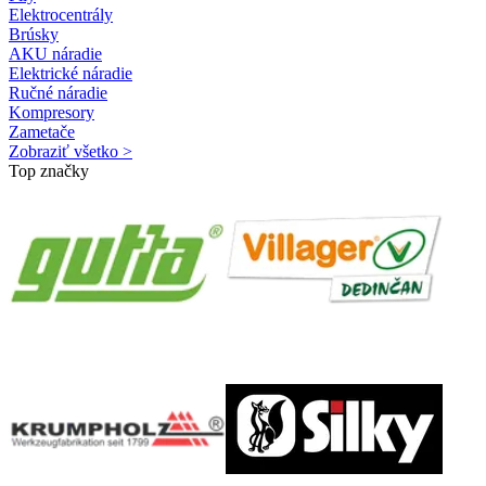
Elektrocentrály
Brúsky
AKU náradie
Elektrické náradie
Ručné náradie
Kompresory
Zametače
Zobraziť všetko >
Top značky