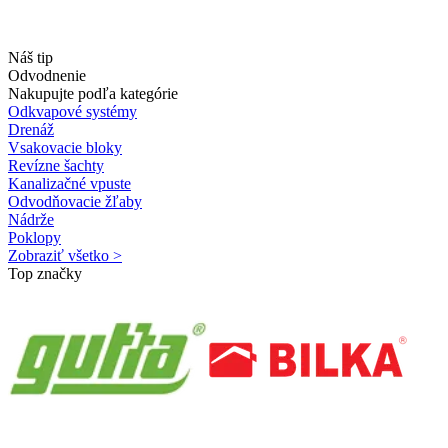
Náš tip
Odvodnenie
Nakupujte podľa kategórie
Odkvapové systémy
Drenáž
Vsakovacie bloky
Revízne šachty
Kanalizačné vpuste
Odvodňovacie žľaby
Nádrže
Poklopy
Zobraziť všetko >
Top značky