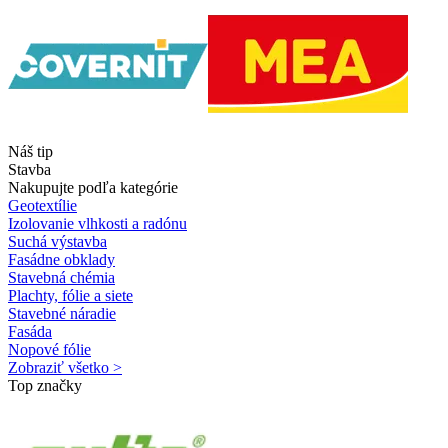
Náš tip
Stavba
Nakupujte podľa kategórie
Geotextílie
Izolovanie vlhkosti a radónu
Suchá výstavba
Fasádne obklady
Stavebná chémia
Plachty, fólie a siete
Stavebné náradie
Fasáda
Nopové fólie
Zobraziť všetko >
Top značky