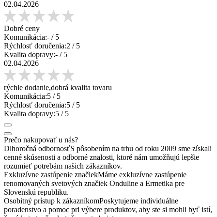
02.04.2026
Dobré ceny
Komunikácia:
-
/ 5
Rýchlosť doručenia:
2
/ 5
Kvalita dopravy:
-
/ 5
02.04.2026
rýchle dodanie,dobrá kvalita tovaru
Komunikácia:
5
/ 5
Rýchlosť doručenia:
5
/ 5
Kvalita dopravy:
5
/ 5
Prečo nakupovať u nás?
Dlhoročná odbornosť
S pôsobením na trhu od roku 2009 sme získali
cenné skúsenosti a odborné znalosti, ktoré nám umožňujú lepšie
rozumieť potrebám našich zákazníkov.
Exkluzívne zastúpenie značiek
Máme exkluzívne zastúpenie
renomovaných svetových značiek Onduline a Ermetika pre
Slovenskú republiku.
Osobitný prístup k zákazníkom
Poskytujeme individuálne
poradenstvo a pomoc pri výbere produktov, aby ste si mohli byť istí,