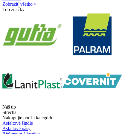
Zobraziť všetko >
Top značky
Náš tip
Strecha
Nakupujte podľa kategórie
Asfaltové šindle
Asfaltové pásy
Bitúmenová krytina