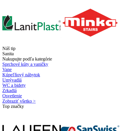
Náš tip
Sanita
Nakupujte podľa kategórie
Sprchové kúty a vaničky
Vane
Kúpeľňový nábytok
Umývadlá
WC a bidety
Zrkadlá
Osvetlenie
Zobraziť všetko >
Top značky