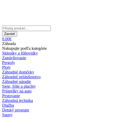
Zavrieť
0.00€
Záhrada
Nakupujte podľa kategórie
Skleníky a fóliovníky
Zatrávňovanie
Pergoly
Ploty
Záhradné domčeky
Záhradné príslušenstvo
Záhradné náradie
Siete, fólie a plachty
Prístrešky na auto
Pestovanie
Záhradná technika
Dlažba
Detský program
Sauny