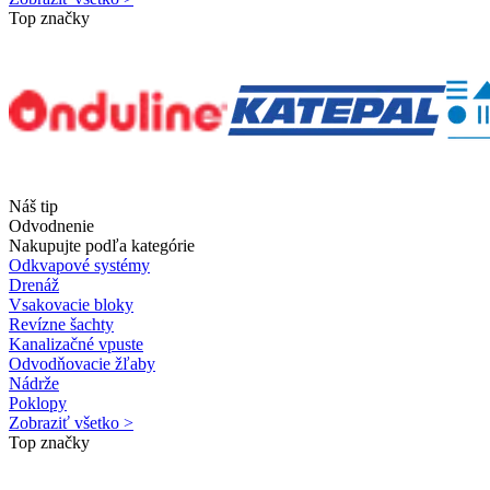
Top značky
Náš tip
Odvodnenie
Nakupujte podľa kategórie
Odkvapové systémy
Drenáž
Vsakovacie bloky
Revízne šachty
Kanalizačné vpuste
Odvodňovacie žľaby
Nádrže
Poklopy
Zobraziť všetko >
Top značky