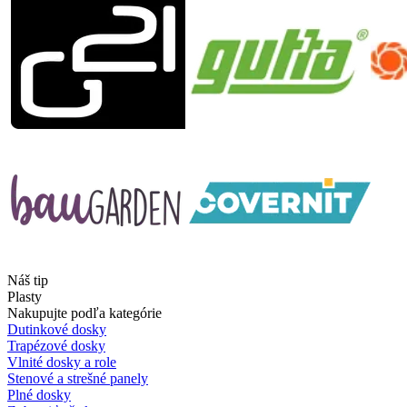
Náš tip
Plasty
Nakupujte podľa kategórie
Dutinkové dosky
Trapézové dosky
Vlnité dosky a role
Stenové a strešné panely
Plné dosky