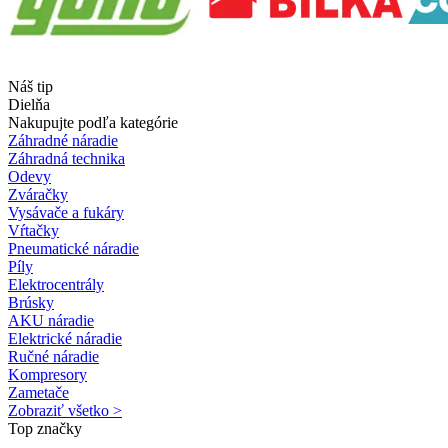
Náš tip
Dielňa
Nakupujte podľa kategórie
Záhradné náradie
Záhradná technika
Odevy
Zváračky
Vysávače a fukáry
Vŕtačky
Pneumatické náradie
Píly
Elektrocentrály
Brúsky
AKU náradie
Elektrické náradie
Ručné náradie
Kompresory
Zametače
Zobraziť všetko >
Top značky