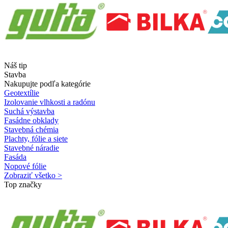
Náš tip
Stavba
Nakupujte podľa kategórie
Geotextílie
Izolovanie vlhkosti a radónu
Suchá výstavba
Fasádne obklady
Stavebná chémia
Plachty, fólie a siete
Stavebné náradie
Fasáda
Nopové fólie
Zobraziť všetko >
Top značky