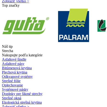
Zobraziť všetko >
Top značky
Náš tip
Strecha
Nakupujte podľa kategórie
Asfaltové šindle
Asfaltové pásy
Bitúmenová krytina
Plechová krytina
Odkvapové systémy
Strešné fólie
Oplechovanie
Systémové pásky
Doplnky pre šikmé strechy
Strešné okná
Ekologická strešná krytina
Zobraziť všetko >