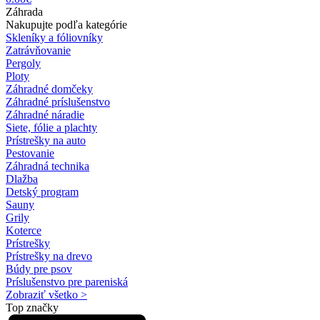
Záhrada
Nakupujte podľa kategórie
Skleníky a fóliovníky
Zatrávňovanie
Pergoly
Ploty
Záhradné domčeky
Záhradné príslušenstvo
Záhradné náradie
Siete, fólie a plachty
Prístrešky na auto
Pestovanie
Záhradná technika
Dlažba
Detský program
Sauny
Grily
Koterce
Prístrešky
Prístrešky na drevo
Búdy pre psov
Príslušenstvo pre pareniská
Zobraziť všetko >
Top značky