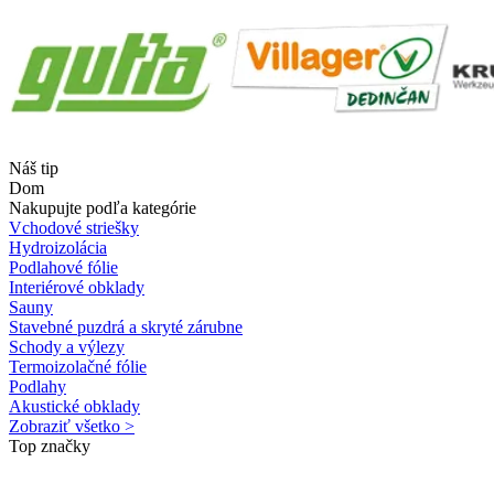
Náš tip
Dom
Nakupujte podľa kategórie
Vchodové striešky
Hydroizolácia
Podlahové fólie
Interiérové obklady
Sauny
Stavebné puzdrá a skryté zárubne
Schody a výlezy
Termoizolačné fólie
Podlahy
Akustické obklady
Zobraziť všetko >
Top značky