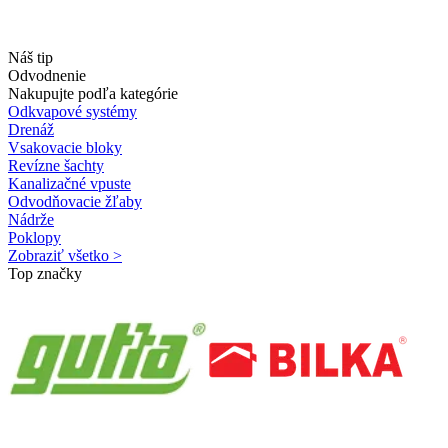
Náš tip
Odvodnenie
Nakupujte podľa kategórie
Odkvapové systémy
Drenáž
Vsakovacie bloky
Revízne šachty
Kanalizačné vpuste
Odvodňovacie žľaby
Nádrže
Poklopy
Zobraziť všetko >
Top značky