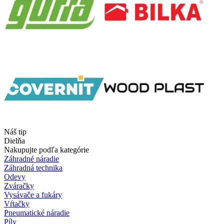
Náš tip
Dielňa
Nakupujte podľa kategórie
Záhradné náradie
Záhradná technika
Odevy
Zváračky
Vysávače a fukáry
Vŕtačky
Pneumatické náradie
Píly