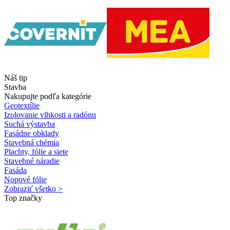
Náš tip
Stavba
Nakupujte podľa kategórie
Geotextílie
Izolovanie vlhkosti a radónu
Suchá výstavba
Fasádne obklady
Stavebná chémia
Plachty, fólie a siete
Stavebné náradie
Fasáda
Nopové fólie
Zobraziť všetko >
Top značky