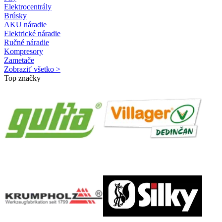
Elektrocentrály
Brúsky
AKU náradie
Elektrické náradie
Ručné náradie
Kompresory
Zametače
Zobraziť všetko >
Top značky