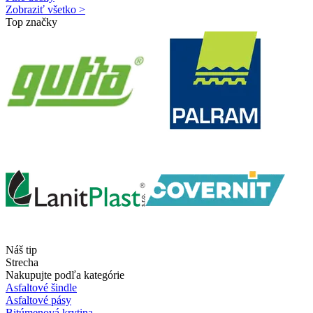
Zobraziť všetko >
Top značky
Náš tip
Strecha
Nakupujte podľa kategórie
Asfaltové šindle
Asfaltové pásy
Bitúmenová krytina