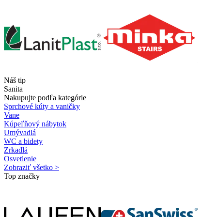
Náš tip
Sanita
Nakupujte podľa kategórie
Sprchové kúty a vaničky
Vane
Kúpeľňový nábytok
Umývadlá
WC a bidety
Zrkadlá
Osvetlenie
Zobraziť všetko >
Top značky