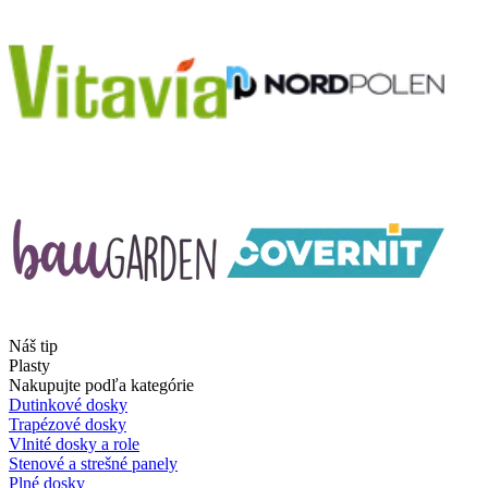
Náš tip
Plasty
Nakupujte podľa kategórie
Dutinkové dosky
Trapézové dosky
Vlnité dosky a role
Stenové a strešné panely
Plné dosky