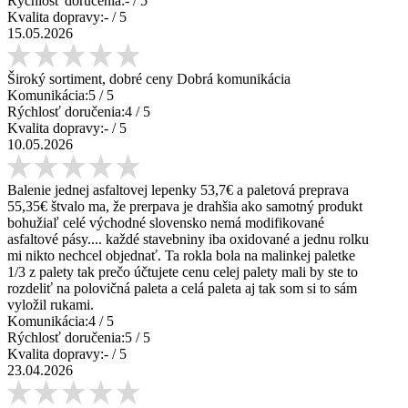
Rýchlosť doručenia:
-
/ 5
Kvalita dopravy:
-
/ 5
15.05.2026
Široký sortiment, dobré ceny Dobrá komunikácia
Komunikácia:
5
/ 5
Rýchlosť doručenia:
4
/ 5
Kvalita dopravy:
-
/ 5
10.05.2026
Balenie jednej asfaltovej lepenky 53,7€ a paletová preprava
55,35€ štvalo ma, že prerpava je drahšia ako samotný produkt
bohužiaľ celé východné slovensko nemá modifikované
asfaltové pásy.... každé stavebniny iba oxidované a jednu rolku
mi nikto nechcel objednať. Ta rokla bola na malinkej paletke
1/3 z palety tak prečo účtujete cenu celej palety mali by ste to
rozdeliť na polovičná paleta a celá paleta aj tak som si to sám
vyložil rukami.
Komunikácia:
4
/ 5
Rýchlosť doručenia:
5
/ 5
Kvalita dopravy:
-
/ 5
23.04.2026