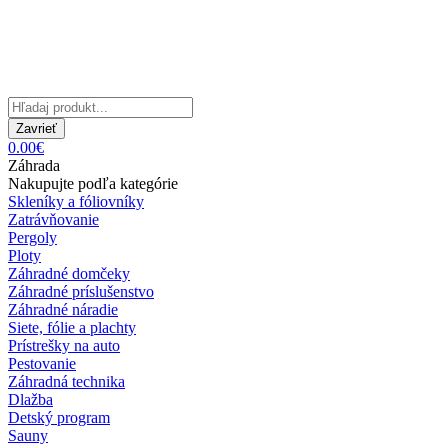
Zavrieť
0.00€
Záhrada
Nakupujte podľa kategórie
Skleníky a fóliovníky
Zatrávňovanie
Pergoly
Ploty
Záhradné domčeky
Záhradné príslušenstvo
Záhradné náradie
Siete, fólie a plachty
Prístrešky na auto
Pestovanie
Záhradná technika
Dlažba
Detský program
Sauny