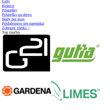
Grily
Koterce
Prístrešky
Prístrešky na drevo
Búdy pre psov
Príslušenstvo pre pareniská
Zobraziť všetko >
Top značky