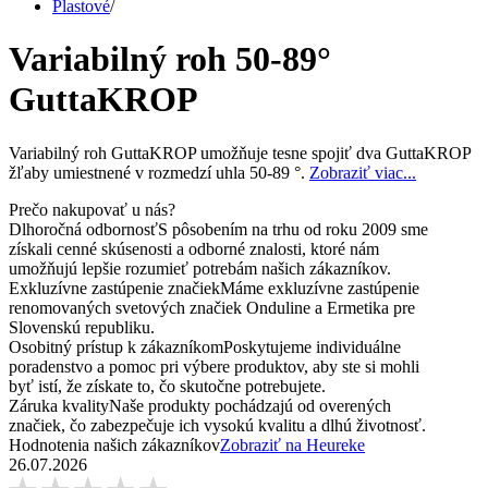
Plastové
/
Variabilný roh 50-89°
GuttaKROP
Variabilný roh GuttaKROP umožňuje tesne spojiť dva GuttaKROP
žľaby umiestnené v rozmedzí uhla 50-89 °.
Zobraziť viac...
Prečo nakupovať u nás?
Dlhoročná odbornosť
S pôsobením na trhu od roku 2009 sme
získali cenné skúsenosti a odborné znalosti, ktoré nám
umožňujú lepšie rozumieť potrebám našich zákazníkov.
Exkluzívne zastúpenie značiek
Máme exkluzívne zastúpenie
renomovaných svetových značiek Onduline a Ermetika pre
Slovenskú republiku.
Osobitný prístup k zákazníkom
Poskytujeme individuálne
poradenstvo a pomoc pri výbere produktov, aby ste si mohli
byť istí, že získate to, čo skutočne potrebujete.
Záruka kvality
Naše produkty pochádzajú od overených
značiek, čo zabezpečuje ich vysokú kvalitu a dlhú životnosť.
Hodnotenia našich zákazníkov
Zobraziť na Heureke
26.07.2026