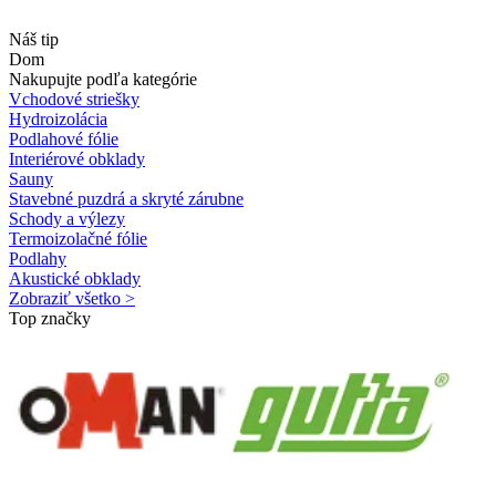
Náš tip
Dom
Nakupujte podľa kategórie
Vchodové striešky
Hydroizolácia
Podlahové fólie
Interiérové obklady
Sauny
Stavebné puzdrá a skryté zárubne
Schody a výlezy
Termoizolačné fólie
Podlahy
Akustické obklady
Zobraziť všetko >
Top značky