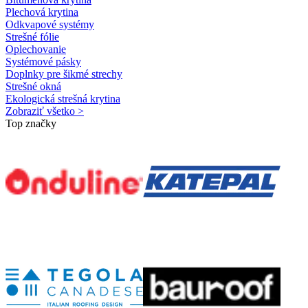
Plechová krytina
Odkvapové systémy
Strešné fólie
Oplechovanie
Systémové pásky
Doplnky pre šikmé strechy
Strešné okná
Ekologická strešná krytina
Zobraziť všetko >
Top značky