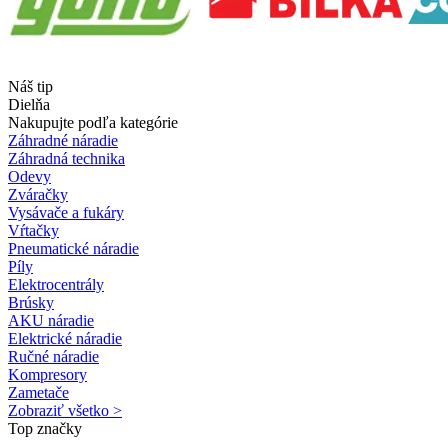
Náš tip
Dielňa
Nakupujte podľa kategórie
Záhradné náradie
Záhradná technika
Odevy
Zváračky
Vysávače a fukáry
Vŕtačky
Pneumatické náradie
Píly
Elektrocentrály
Brúsky
AKU náradie
Elektrické náradie
Ručné náradie
Kompresory
Zametače
Zobraziť všetko >
Top značky