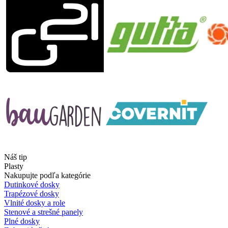
Náš tip
Plasty
Nakupujte podľa kategórie
Dutinkové dosky
Trapézové dosky
Vlnité dosky a role
Stenové a strešné panely
Plné dosky