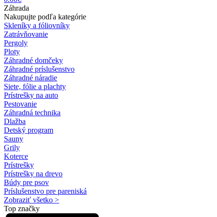
Záhrada
Nakupujte podľa kategórie
Skleníky a fóliovníky
Zatrávňovanie
Pergoly
Ploty
Záhradné domčeky
Záhradné príslušenstvo
Záhradné náradie
Siete, fólie a plachty
Prístrešky na auto
Pestovanie
Záhradná technika
Dlažba
Detský program
Sauny
Grily
Koterce
Prístrešky
Prístrešky na drevo
Búdy pre psov
Príslušenstvo pre pareniská
Zobraziť všetko >
Top značky