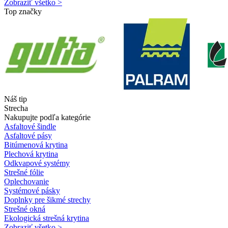
Zobraziť všetko >
Top značky
Náš tip
Strecha
Nakupujte podľa kategórie
Asfaltové šindle
Asfaltové pásy
Bitúmenová krytina
Plechová krytina
Odkvapové systémy
Strešné fólie
Oplechovanie
Systémové pásky
Doplnky pre šikmé strechy
Strešné okná
Ekologická strešná krytina
Zobraziť všetko >