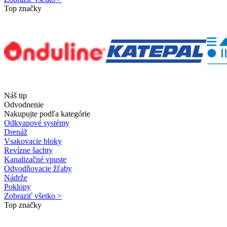
Top značky
Náš tip
Odvodnenie
Nakupujte podľa kategórie
Odkvapové systémy
Drenáž
Vsakovacie bloky
Revízne šachty
Kanalizačné vpuste
Odvodňovacie žľaby
Nádrže
Poklopy
Zobraziť všetko >
Top značky