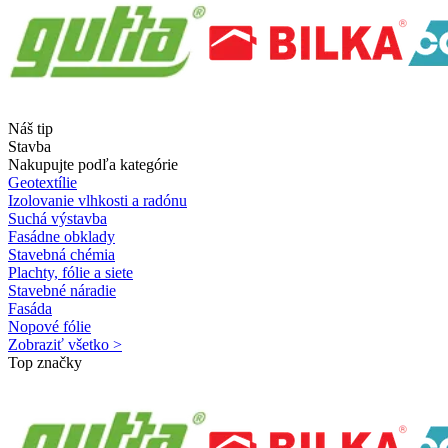
Náš tip
Stavba
Nakupujte podľa kategórie
Geotextílie
Izolovanie vlhkosti a radónu
Suchá výstavba
Fasádne obklady
Stavebná chémia
Plachty, fólie a siete
Stavebné náradie
Fasáda
Nopové fólie
Zobraziť všetko >
Top značky