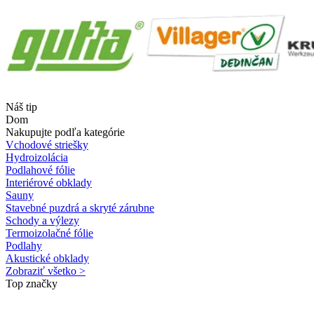
Náš tip
Dom
Nakupujte podľa kategórie
Vchodové striešky
Hydroizolácia
Podlahové fólie
Interiérové obklady
Sauny
Stavebné puzdrá a skryté zárubne
Schody a výlezy
Termoizolačné fólie
Podlahy
Akustické obklady
Zobraziť všetko >
Top značky