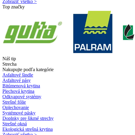
Zobraziť všetko >
Top značky
Náš tip
Strecha
Nakupujte podľa kategórie
Asfaltové šindle
Asfaltové pásy
Bitúmenová krytina
Plechová krytina
Odkvapové systémy
Strešné fólie
Oplechovanie
Systémové pásky
Doplnky pre šikmé strechy
Strešné okná
Ekologická strešná krytina
Zobraziť všetko >