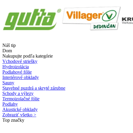
Náš tip
Dom
Nakupujte podľa kategórie
Vchodové striešky
Hydroizolácia
Podlahové fólie
Interiérové obklady
Sauny
Stavebné puzdrá a skryté zárubne
Schody a výlezy
Termoizolačné fólie
Podlahy
Akustické obklady
Zobraziť všetko >
Top značky