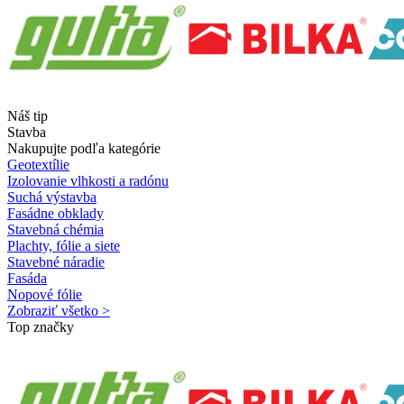
Náš tip
Stavba
Nakupujte podľa kategórie
Geotextílie
Izolovanie vlhkosti a radónu
Suchá výstavba
Fasádne obklady
Stavebná chémia
Plachty, fólie a siete
Stavebné náradie
Fasáda
Nopové fólie
Zobraziť všetko >
Top značky