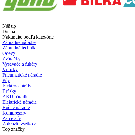
Náš tip
Dielňa
Nakupujte podľa kategórie
Záhradné náradie
Záhradná technika
Odevy
Zváračky
Vysávače a fukáry
Vŕtačky
Pneumatické náradie
Píly
Elektrocentrály
Brúsky
AKU náradie
Elektrické náradie
Ručné náradie
Kompresory
Zametače
Zobraziť všetko >
Top značky