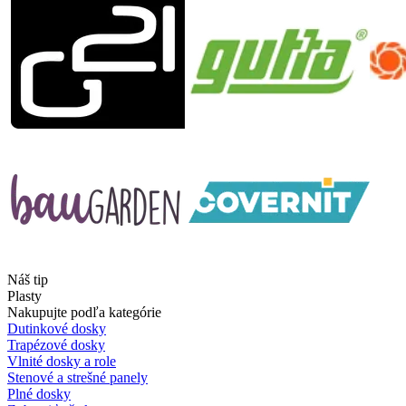
Náš tip
Plasty
Nakupujte podľa kategórie
Dutinkové dosky
Trapézové dosky
Vlnité dosky a role
Stenové a strešné panely
Plné dosky