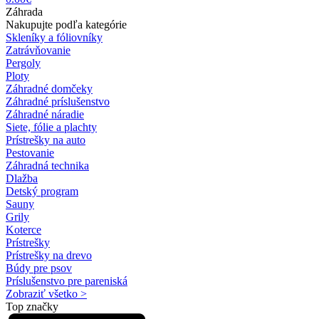
Záhrada
Nakupujte podľa kategórie
Skleníky a fóliovníky
Zatrávňovanie
Pergoly
Ploty
Záhradné domčeky
Záhradné príslušenstvo
Záhradné náradie
Siete, fólie a plachty
Prístrešky na auto
Pestovanie
Záhradná technika
Dlažba
Detský program
Sauny
Grily
Koterce
Prístrešky
Prístrešky na drevo
Búdy pre psov
Príslušenstvo pre pareniská
Zobraziť všetko >
Top značky