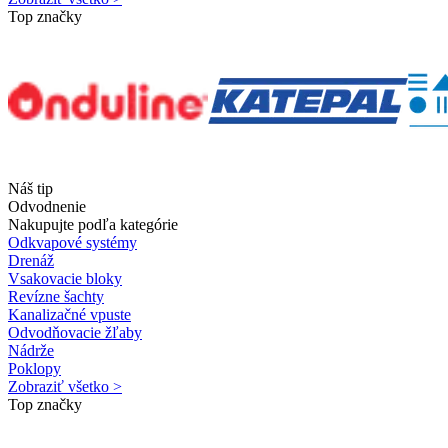
Top značky
Náš tip
Odvodnenie
Nakupujte podľa kategórie
Odkvapové systémy
Drenáž
Vsakovacie bloky
Revízne šachty
Kanalizačné vpuste
Odvodňovacie žľaby
Nádrže
Poklopy
Zobraziť všetko >
Top značky