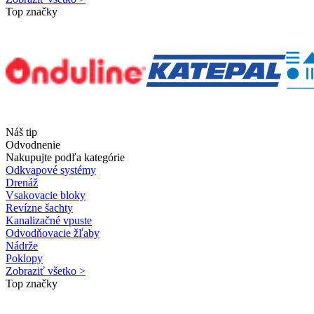
Top značky
Náš tip
Odvodnenie
Nakupujte podľa kategórie
Odkvapové systémy
Drenáž
Vsakovacie bloky
Revízne šachty
Kanalizačné vpuste
Odvodňovacie žľaby
Nádrže
Poklopy
Zobraziť všetko >
Top značky