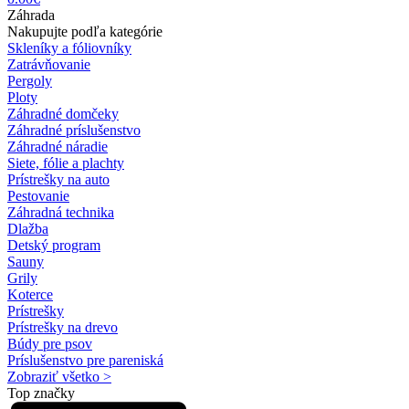
Záhrada
Nakupujte podľa kategórie
Skleníky a fóliovníky
Zatrávňovanie
Pergoly
Ploty
Záhradné domčeky
Záhradné príslušenstvo
Záhradné náradie
Siete, fólie a plachty
Prístrešky na auto
Pestovanie
Záhradná technika
Dlažba
Detský program
Sauny
Grily
Koterce
Prístrešky
Prístrešky na drevo
Búdy pre psov
Príslušenstvo pre pareniská
Zobraziť všetko >
Top značky