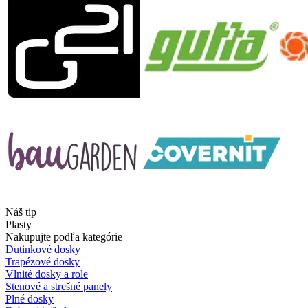
Náš tip
Plasty
Nakupujte podľa kategórie
Dutinkové dosky
Trapézové dosky
Vlnité dosky a role
Stenové a strešné panely
Plné dosky