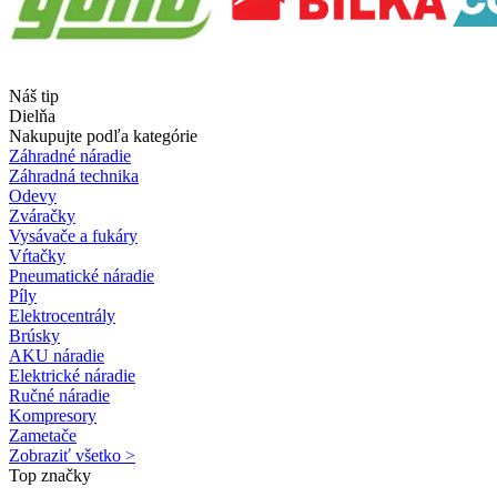
Náš tip
Dielňa
Nakupujte podľa kategórie
Záhradné náradie
Záhradná technika
Odevy
Zváračky
Vysávače a fukáry
Vŕtačky
Pneumatické náradie
Píly
Elektrocentrály
Brúsky
AKU náradie
Elektrické náradie
Ručné náradie
Kompresory
Zametače
Zobraziť všetko >
Top značky