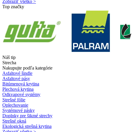
Zobraziť všetko >
Top značky
Náš tip
Strecha
Nakupujte podľa kategórie
Asfaltové šindle
Asfaltové pásy
Bitúmenová krytina
Plechová krytina
Odkvapové systémy
Strešné fólie
Oplechovanie
Systémové pásky
Doplnky pre šikmé strechy
Strešné okná
Ekologická strešná krytina
Zobraziť všetko >