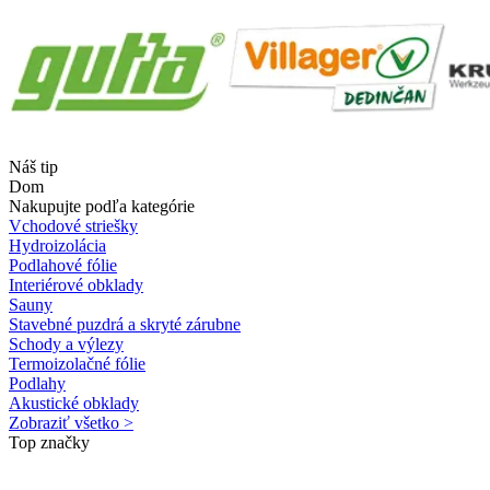
Náš tip
Dom
Nakupujte podľa kategórie
Vchodové striešky
Hydroizolácia
Podlahové fólie
Interiérové obklady
Sauny
Stavebné puzdrá a skryté zárubne
Schody a výlezy
Termoizolačné fólie
Podlahy
Akustické obklady
Zobraziť všetko >
Top značky