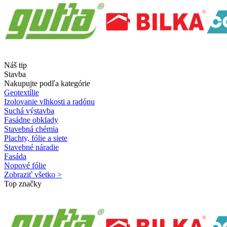
Náš tip
Stavba
Nakupujte podľa kategórie
Geotextílie
Izolovanie vlhkosti a radónu
Suchá výstavba
Fasádne obklady
Stavebná chémia
Plachty, fólie a siete
Stavebné náradie
Fasáda
Nopové fólie
Zobraziť všetko >
Top značky