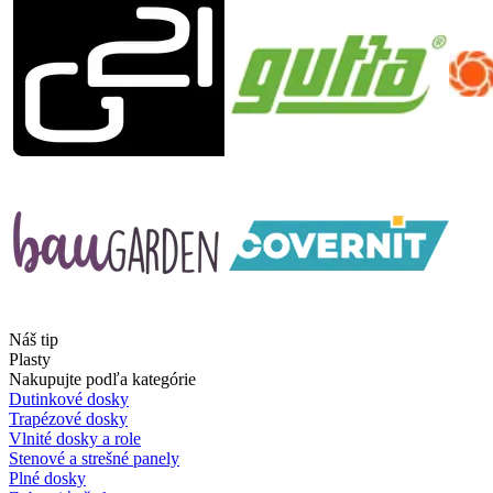
Náš tip
Plasty
Nakupujte podľa kategórie
Dutinkové dosky
Trapézové dosky
Vlnité dosky a role
Stenové a strešné panely
Plné dosky