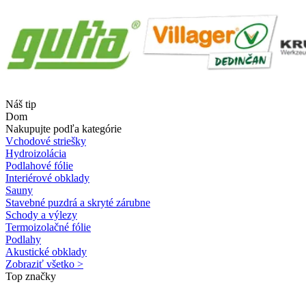
Náš tip
Dom
Nakupujte podľa kategórie
Vchodové striešky
Hydroizolácia
Podlahové fólie
Interiérové obklady
Sauny
Stavebné puzdrá a skryté zárubne
Schody a výlezy
Termoizolačné fólie
Podlahy
Akustické obklady
Zobraziť všetko >
Top značky