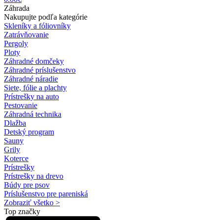
Záhrada
Nakupujte podľa kategórie
Skleníky a fóliovníky
Zatrávňovanie
Pergoly
Ploty
Záhradné domčeky
Záhradné príslušenstvo
Záhradné náradie
Siete, fólie a plachty
Prístrešky na auto
Pestovanie
Záhradná technika
Dlažba
Detský program
Sauny
Grily
Koterce
Prístrešky
Prístrešky na drevo
Búdy pre psov
Príslušenstvo pre pareniská
Zobraziť všetko >
Top značky