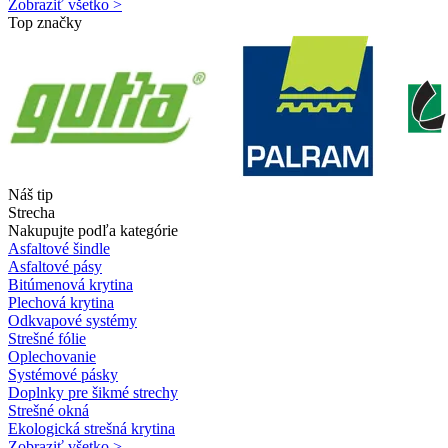
Zobraziť všetko >
Top značky
Náš tip
Strecha
Nakupujte podľa kategórie
Asfaltové šindle
Asfaltové pásy
Bitúmenová krytina
Plechová krytina
Odkvapové systémy
Strešné fólie
Oplechovanie
Systémové pásky
Doplnky pre šikmé strechy
Strešné okná
Ekologická strešná krytina
Zobraziť všetko >