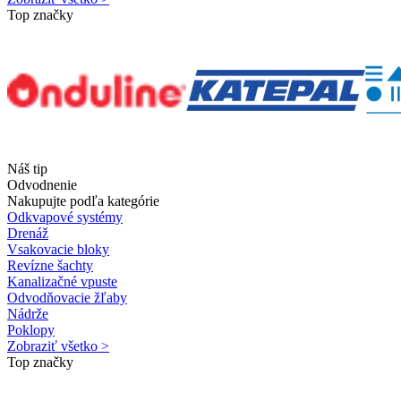
Top značky
Náš tip
Odvodnenie
Nakupujte podľa kategórie
Odkvapové systémy
Drenáž
Vsakovacie bloky
Revízne šachty
Kanalizačné vpuste
Odvodňovacie žľaby
Nádrže
Poklopy
Zobraziť všetko >
Top značky