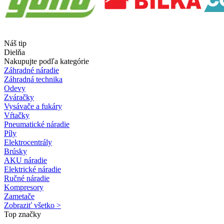
Náš tip
Dielňa
Nakupujte podľa kategórie
Záhradné náradie
Záhradná technika
Odevy
Zváračky
Vysávače a fukáry
Vŕtačky
Pneumatické náradie
Píly
Elektrocentrály
Brúsky
AKU náradie
Elektrické náradie
Ručné náradie
Kompresory
Zametače
Zobraziť všetko >
Top značky