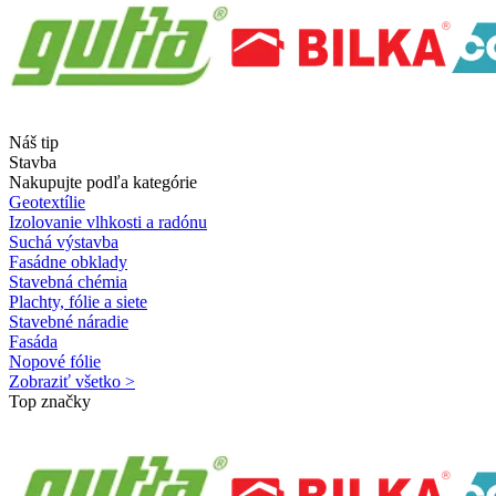
Náš tip
Stavba
Nakupujte podľa kategórie
Geotextílie
Izolovanie vlhkosti a radónu
Suchá výstavba
Fasádne obklady
Stavebná chémia
Plachty, fólie a siete
Stavebné náradie
Fasáda
Nopové fólie
Zobraziť všetko >
Top značky