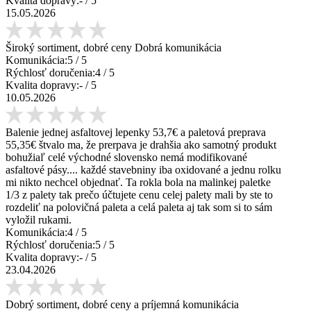
Kvalita dopravy:
-
/ 5
15.05.2026
Široký sortiment, dobré ceny Dobrá komunikácia
Komunikácia:
5
/ 5
Rýchlosť doručenia:
4
/ 5
Kvalita dopravy:
-
/ 5
10.05.2026
Balenie jednej asfaltovej lepenky 53,7€ a paletová preprava
55,35€ štvalo ma, že prerpava je drahšia ako samotný produkt
bohužiaľ celé východné slovensko nemá modifikované
asfaltové pásy.... každé stavebniny iba oxidované a jednu rolku
mi nikto nechcel objednať. Ta rokla bola na malinkej paletke
1/3 z palety tak prečo účtujete cenu celej palety mali by ste to
rozdeliť na polovičná paleta a celá paleta aj tak som si to sám
vyložil rukami.
Komunikácia:
4
/ 5
Rýchlosť doručenia:
5
/ 5
Kvalita dopravy:
-
/ 5
23.04.2026
Dobrý sortiment, dobré ceny a príjemná komunikácia