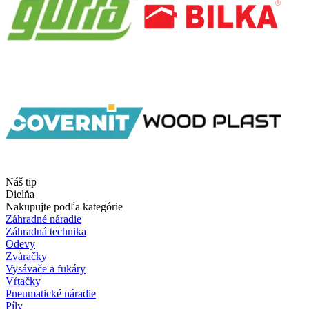
Náš tip
Dielňa
Nakupujte podľa kategórie
Záhradné náradie
Záhradná technika
Odevy
Zváračky
Vysávače a fukáry
Vŕtačky
Pneumatické náradie
Píly