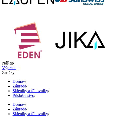
Náš tip
Výpredaj
Značky
Domov
/
Záhrada
/
Skleníky a fóliovníky
/
Príslušenstvo
/
Domov
/
Záhrada
/
Skleníky a fóliovníky
/