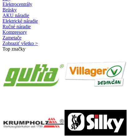
Elektrocentrály
Brúsky
AKU náradie
Elektrické náradie
Ručné náradie
Kompresory
Zametače
Zobraziť všetko >
Top značky