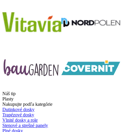
Náš tip
Plasty
Nakupujte podľa kategórie
Dutinkové dosky
Trapézové dosky
Vlnité dosky a role
Stenové a strešné panely
Plné dosky