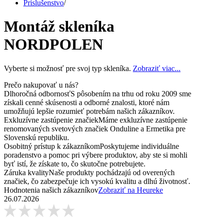
Príslušenstvo
/
Montáž skleníka
NORDPOLEN
Vyberte si možnosť pre svoj typ skleníka.
Zobraziť viac...
Prečo nakupovať u nás?
Dlhoročná odbornosť
S pôsobením na trhu od roku 2009 sme
získali cenné skúsenosti a odborné znalosti, ktoré nám
umožňujú lepšie rozumieť potrebám našich zákazníkov.
Exkluzívne zastúpenie značiek
Máme exkluzívne zastúpenie
renomovaných svetových značiek Onduline a Ermetika pre
Slovenskú republiku.
Osobitný prístup k zákazníkom
Poskytujeme individuálne
poradenstvo a pomoc pri výbere produktov, aby ste si mohli
byť istí, že získate to, čo skutočne potrebujete.
Záruka kvality
Naše produkty pochádzajú od overených
značiek, čo zabezpečuje ich vysokú kvalitu a dlhú životnosť.
Hodnotenia našich zákazníkov
Zobraziť na Heureke
26.07.2026