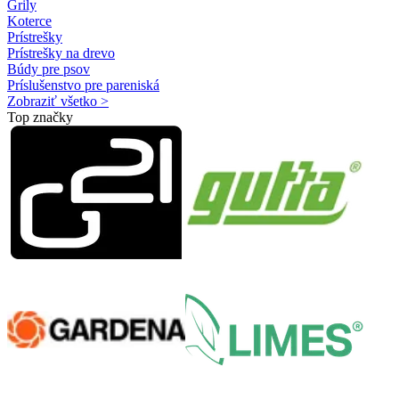
Grily
Koterce
Prístrešky
Prístrešky na drevo
Búdy pre psov
Príslušenstvo pre pareniská
Zobraziť všetko >
Top značky