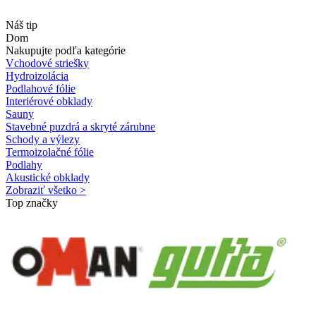
Náš tip
Dom
Nakupujte podľa kategórie
Vchodové striešky
Hydroizolácia
Podlahové fólie
Interiérové obklady
Sauny
Stavebné puzdrá a skryté zárubne
Schody a výlezy
Termoizolačné fólie
Podlahy
Akustické obklady
Zobraziť všetko >
Top značky