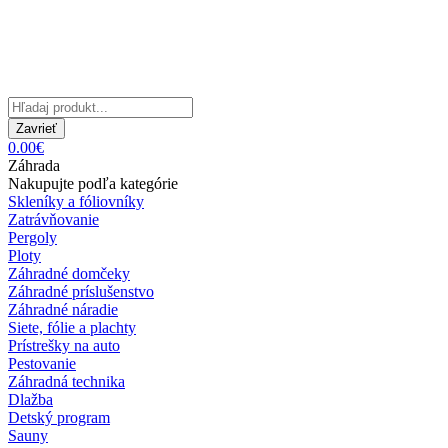
Zavrieť
0.00€
Záhrada
Nakupujte podľa kategórie
Skleníky a fóliovníky
Zatrávňovanie
Pergoly
Ploty
Záhradné domčeky
Záhradné príslušenstvo
Záhradné náradie
Siete, fólie a plachty
Prístrešky na auto
Pestovanie
Záhradná technika
Dlažba
Detský program
Sauny