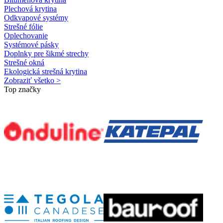
Plechová krytina
Odkvapové systémy
Strešné fólie
Oplechovanie
Systémové pásky
Doplnky pre šikmé strechy
Strešné okná
Ekologická strešná krytina
Zobraziť všetko >
Top značky