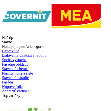
Náš tip
Stavba
Nakupujte podľa kategórie
Geotextílie
Izolovanie vlhkosti a radónu
Suchá výstavba
Fasádne obklady
Stavebná chémia
Plachty, fólie a siete
Stavebné náradie
Fasáda
Nopové fólie
Zobraziť všetko >
Top značky