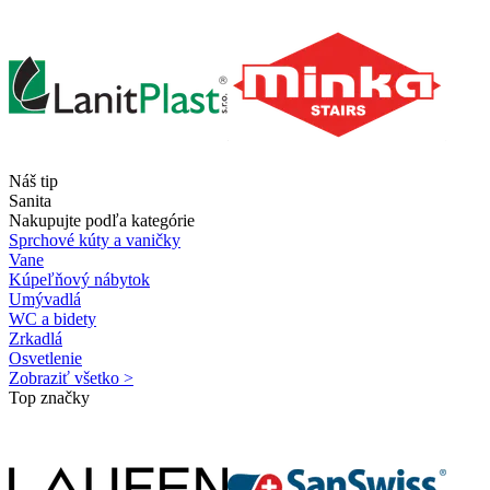
Náš tip
Sanita
Nakupujte podľa kategórie
Sprchové kúty a vaničky
Vane
Kúpeľňový nábytok
Umývadlá
WC a bidety
Zrkadlá
Osvetlenie
Zobraziť všetko >
Top značky