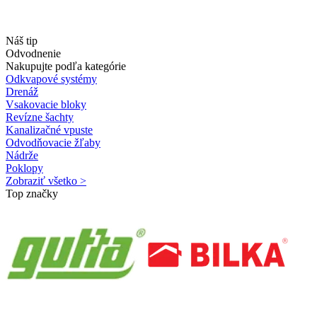
Náš tip
Odvodnenie
Nakupujte podľa kategórie
Odkvapové systémy
Drenáž
Vsakovacie bloky
Revízne šachty
Kanalizačné vpuste
Odvodňovacie žľaby
Nádrže
Poklopy
Zobraziť všetko >
Top značky