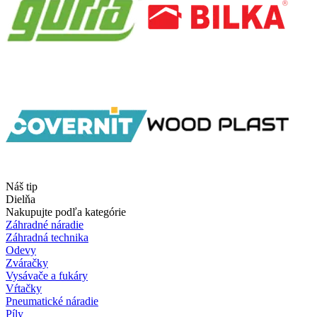
Náš tip
Dielňa
Nakupujte podľa kategórie
Záhradné náradie
Záhradná technika
Odevy
Zváračky
Vysávače a fukáry
Vŕtačky
Pneumatické náradie
Píly