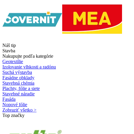
Náš tip
Stavba
Nakupujte podľa kategórie
Geotextílie
Izolovanie vlhkosti a radónu
Suchá výstavba
Fasádne obklady
Stavebná chémia
Plachty, fólie a siete
Stavebné náradie
Fasáda
Nopové fólie
Zobraziť všetko >
Top značky