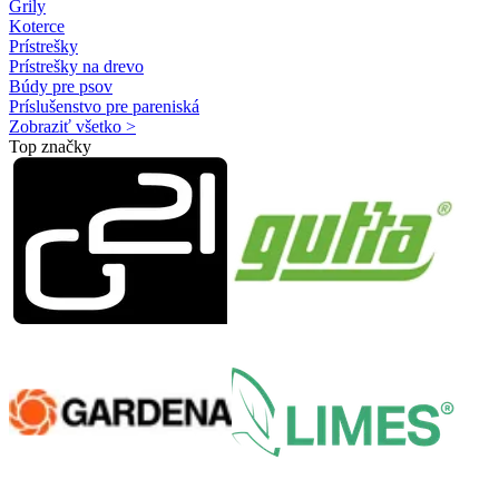
Grily
Koterce
Prístrešky
Prístrešky na drevo
Búdy pre psov
Príslušenstvo pre pareniská
Zobraziť všetko >
Top značky