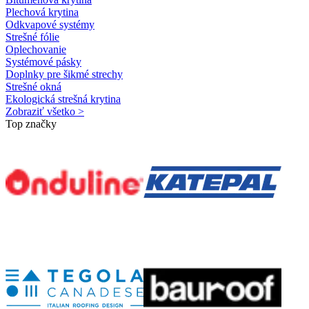
Plechová krytina
Odkvapové systémy
Strešné fólie
Oplechovanie
Systémové pásky
Doplnky pre šikmé strechy
Strešné okná
Ekologická strešná krytina
Zobraziť všetko >
Top značky