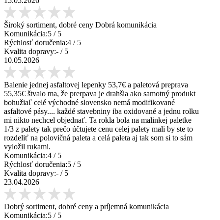
15.05.2026
Široký sortiment, dobré ceny Dobrá komunikácia
Komunikácia:
5
/ 5
Rýchlosť doručenia:
4
/ 5
Kvalita dopravy:
-
/ 5
10.05.2026
Balenie jednej asfaltovej lepenky 53,7€ a paletová preprava
55,35€ štvalo ma, že prerpava je drahšia ako samotný produkt
bohužiaľ celé východné slovensko nemá modifikované
asfaltové pásy.... každé stavebniny iba oxidované a jednu rolku
mi nikto nechcel objednať. Ta rokla bola na malinkej paletke
1/3 z palety tak prečo účtujete cenu celej palety mali by ste to
rozdeliť na polovičná paleta a celá paleta aj tak som si to sám
vyložil rukami.
Komunikácia:
4
/ 5
Rýchlosť doručenia:
5
/ 5
Kvalita dopravy:
-
/ 5
23.04.2026
Dobrý sortiment, dobré ceny a príjemná komunikácia
Komunikácia:
5
/ 5