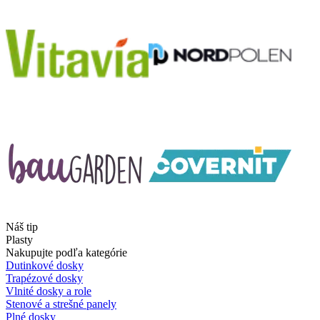
Náš tip
Plasty
Nakupujte podľa kategórie
Dutinkové dosky
Trapézové dosky
Vlnité dosky a role
Stenové a strešné panely
Plné dosky