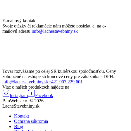
E-mailový kontakt
Svoje otázky či reklamácie nám môžete posielať aj na e-
mailovú adresu.
info@lacnestavebniny.sk
Tovar rozvážame po celej SR kuriérskou spoločnosťou. Ceny
zobrazené na eshope sú koncové ceny pre zákazníka s DPH.
info@lacnestavebniny.sk
+421 903 229 601
Viac o našich produktoch nájdete na
Instagram
Facebook
BauWeb s.r.o. © 2026
LacneStavebniny.sk
Kontakt
Ochrana súkromia
Blog