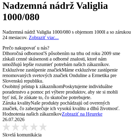
Nadzemná nádrž Valiglia
1000/080
Nadzemná nádrž Valiglia 1000/080 s objemom 1000l a so zárukou
24 mesiacov.
Zobraziť viac...
Prečo nakupovať u nás?
Dlhoročná odbornosť
S pôsobením na trhu od roku 2009 sme
získali cenné skúsenosti a odborné znalosti, ktoré nám
umožňujú lepšie rozumieť potrebám našich zákazníkov.
Exkluzívne zastúpenie značiek
Máme exkluzívne zastúpenie
renomovaných svetových značiek Onduline a Ermetika pre
Slovenskú republiku.
Osobitný prístup k zákazníkom
Poskytujeme individuálne
poradenstvo a pomoc pri výbere produktov, aby ste si mohli
byť istí, že získate to, čo skutočne potrebujete.
Záruka kvality
Naše produkty pochádzajú od overených
značiek, čo zabezpečuje ich vysokú kvalitu a dlhú životnosť.
Hodnotenia našich zákazníkov
Zobraziť na Heureke
26.07.2026
Skvelá komunikácia