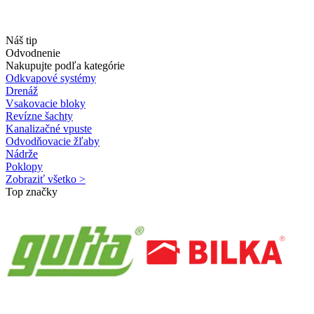
Náš tip
Odvodnenie
Nakupujte podľa kategórie
Odkvapové systémy
Drenáž
Vsakovacie bloky
Revízne šachty
Kanalizačné vpuste
Odvodňovacie žľaby
Nádrže
Poklopy
Zobraziť všetko >
Top značky