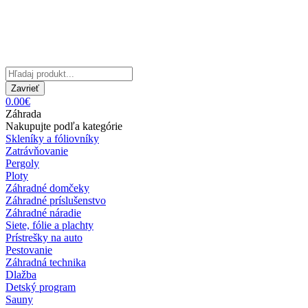
Zavrieť
0.00€
Záhrada
Nakupujte podľa kategórie
Skleníky a fóliovníky
Zatrávňovanie
Pergoly
Ploty
Záhradné domčeky
Záhradné príslušenstvo
Záhradné náradie
Siete, fólie a plachty
Prístrešky na auto
Pestovanie
Záhradná technika
Dlažba
Detský program
Sauny