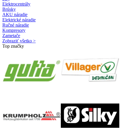
Elektrocentrály
Brúsky
AKU náradie
Elektrické náradie
Ručné náradie
Kompresory
Zametače
Zobraziť všetko >
Top značky