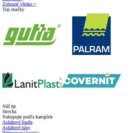
Zobraziť všetko >
Top značky
Náš tip
Strecha
Nakupujte podľa kategórie
Asfaltové šindle
Asfaltové pásy
Bitúmenová krytina