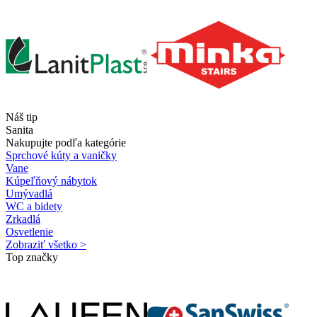
Náš tip
Sanita
Nakupujte podľa kategórie
Sprchové kúty a vaničky
Vane
Kúpeľňový nábytok
Umývadlá
WC a bidety
Zrkadlá
Osvetlenie
Zobraziť všetko >
Top značky