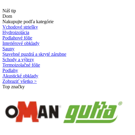
Náš tip
Dom
Nakupujte podľa kategórie
Vchodové striešky
Hydroizolácia
Podlahové fólie
Interiérové obklady
Sauny
Stavebné puzdrá a skryté zárubne
Schody a výlezy
Termoizolačné fólie
Podlahy
Akustické obklady
Zobraziť všetko >
Top značky