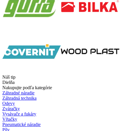
Náš tip
Dielňa
Nakupujte podľa kategórie
Záhradné náradie
Záhradná technika
Odevy
Zváračky
Vysávače a fukáry
Vŕtačky
Pneumatické náradie
Píly