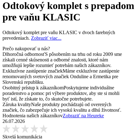
Odtokový komplet s prepadom
pre vaňu KLASIC
Odtokový komplet pre vaňu KLASIC v dvoch farebných
prevedeniach.
Zobraziť viac...
Prečo nakupovať u nás?
Dlhoročná odbornosť
S pôsobením na trhu od roku 2009 sme
získali cenné skúsenosti a odborné znalosti, ktoré nám
umožňujú lepšie rozumieť potrebám našich zákazníkov.
Exkluzívne zastúpenie značiek
Máme exkluzívne zastúpenie
renomovaných svetových značiek Onduline a Ermetika pre
Slovenskú republiku.
Osobitný prístup k zákazníkom
Poskytujeme individuálne
poradenstvo a pomoc pri výbere produktov, aby ste si mohli
byť istí, že získate to, čo skutočne potrebujete.
Záruka kvality
Naše produkty pochádzajú od overených
značiek, čo zabezpečuje ich vysokú kvalitu a dlhú životnosť.
Hodnotenia našich zákazníkov
Zobraziť na Heureke
26.07.2026
Skvelá komunikácia