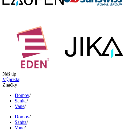
Náš tip
Výpredaj
Značky
Domov
/
Sanita
/
Vane
/
Domov
/
Sanita
/
Vane
/