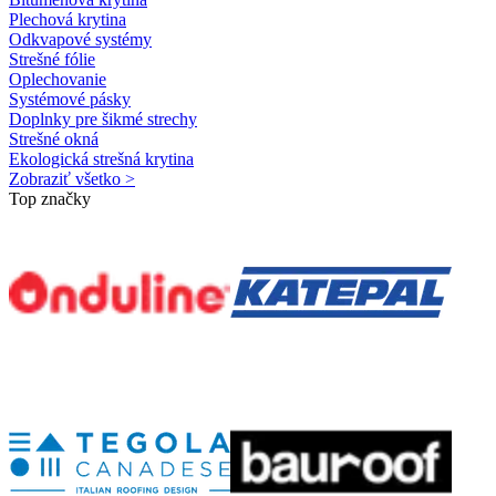
Plechová krytina
Odkvapové systémy
Strešné fólie
Oplechovanie
Systémové pásky
Doplnky pre šikmé strechy
Strešné okná
Ekologická strešná krytina
Zobraziť všetko >
Top značky