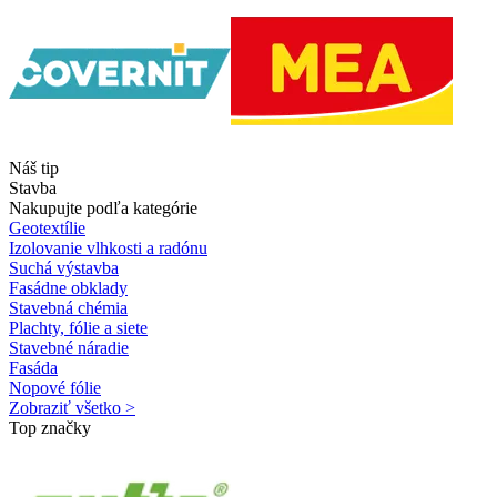
Náš tip
Stavba
Nakupujte podľa kategórie
Geotextílie
Izolovanie vlhkosti a radónu
Suchá výstavba
Fasádne obklady
Stavebná chémia
Plachty, fólie a siete
Stavebné náradie
Fasáda
Nopové fólie
Zobraziť všetko >
Top značky