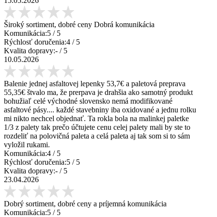
15.05.2026
Široký sortiment, dobré ceny Dobrá komunikácia
Komunikácia:
5
/ 5
Rýchlosť doručenia:
4
/ 5
Kvalita dopravy:
-
/ 5
10.05.2026
Balenie jednej asfaltovej lepenky 53,7€ a paletová preprava
55,35€ štvalo ma, že prerpava je drahšia ako samotný produkt
bohužiaľ celé východné slovensko nemá modifikované
asfaltové pásy.... každé stavebniny iba oxidované a jednu rolku
mi nikto nechcel objednať. Ta rokla bola na malinkej paletke
1/3 z palety tak prečo účtujete cenu celej palety mali by ste to
rozdeliť na polovičná paleta a celá paleta aj tak som si to sám
vyložil rukami.
Komunikácia:
4
/ 5
Rýchlosť doručenia:
5
/ 5
Kvalita dopravy:
-
/ 5
23.04.2026
Dobrý sortiment, dobré ceny a príjemná komunikácia
Komunikácia:
5
/ 5