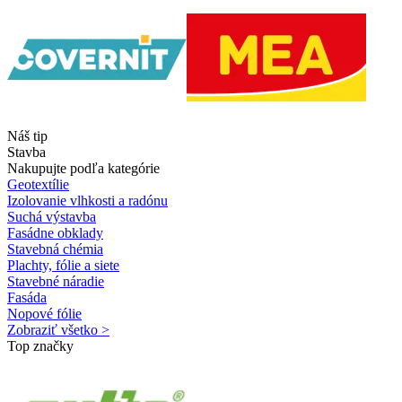
Náš tip
Stavba
Nakupujte podľa kategórie
Geotextílie
Izolovanie vlhkosti a radónu
Suchá výstavba
Fasádne obklady
Stavebná chémia
Plachty, fólie a siete
Stavebné náradie
Fasáda
Nopové fólie
Zobraziť všetko >
Top značky