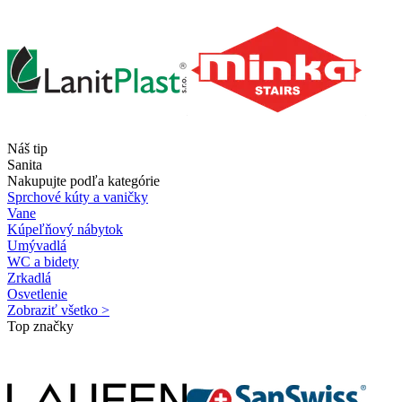
Náš tip
Sanita
Nakupujte podľa kategórie
Sprchové kúty a vaničky
Vane
Kúpeľňový nábytok
Umývadlá
WC a bidety
Zrkadlá
Osvetlenie
Zobraziť všetko >
Top značky