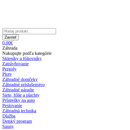
Zavrieť
0.00€
Záhrada
Nakupujte podľa kategórie
Skleníky a fóliovníky
Zatrávňovanie
Pergoly
Ploty
Záhradné domčeky
Záhradné príslušenstvo
Záhradné náradie
Siete, fólie a plachty
Prístrešky na auto
Pestovanie
Záhradná technika
Dlažba
Detský program
Sauny