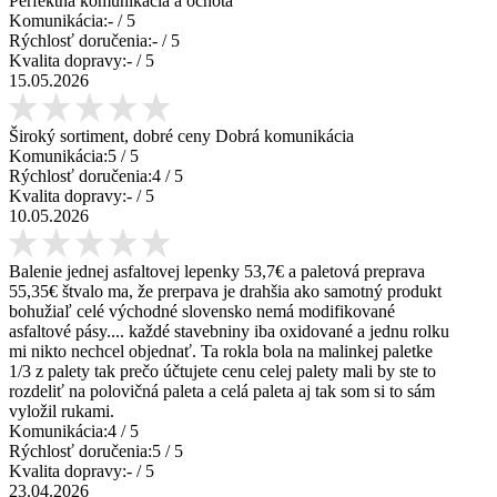
Perfektná komunikácia a ochota
Komunikácia:
-
/ 5
Rýchlosť doručenia:
-
/ 5
Kvalita dopravy:
-
/ 5
15.05.2026
Široký sortiment, dobré ceny Dobrá komunikácia
Komunikácia:
5
/ 5
Rýchlosť doručenia:
4
/ 5
Kvalita dopravy:
-
/ 5
10.05.2026
Balenie jednej asfaltovej lepenky 53,7€ a paletová preprava
55,35€ štvalo ma, že prerpava je drahšia ako samotný produkt
bohužiaľ celé východné slovensko nemá modifikované
asfaltové pásy.... každé stavebniny iba oxidované a jednu rolku
mi nikto nechcel objednať. Ta rokla bola na malinkej paletke
1/3 z palety tak prečo účtujete cenu celej palety mali by ste to
rozdeliť na polovičná paleta a celá paleta aj tak som si to sám
vyložil rukami.
Komunikácia:
4
/ 5
Rýchlosť doručenia:
5
/ 5
Kvalita dopravy:
-
/ 5
23.04.2026