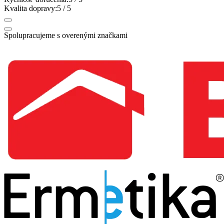
Kvalita dopravy:
5
/ 5
Spolupracujeme s overenými značkami