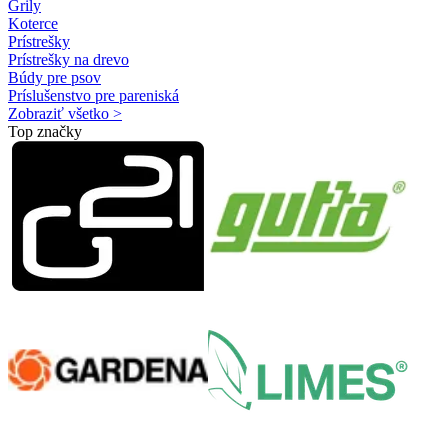
Grily
Koterce
Prístrešky
Prístrešky na drevo
Búdy pre psov
Príslušenstvo pre pareniská
Zobraziť všetko >
Top značky