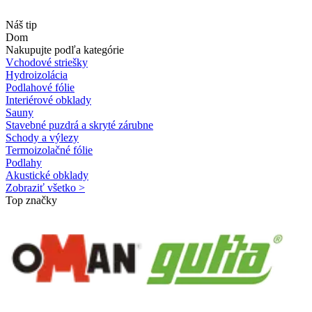
Náš tip
Dom
Nakupujte podľa kategórie
Vchodové striešky
Hydroizolácia
Podlahové fólie
Interiérové obklady
Sauny
Stavebné puzdrá a skryté zárubne
Schody a výlezy
Termoizolačné fólie
Podlahy
Akustické obklady
Zobraziť všetko >
Top značky