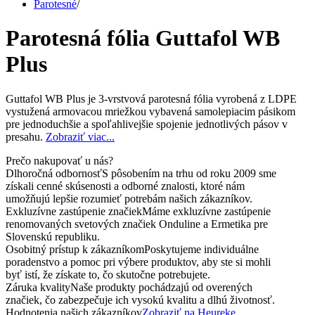
Parotesné
/
Parotesná fólia Guttafol WB
Plus
Guttafol WB Plus je 3-vrstvová parotesná fólia vyrobená z LDPE
vystužená armovacou mriežkou vybavená samolepiacim pásikom
pre jednoduchšie a spoľahlivejšie spojenie jednotlivých pásov v
presahu.
Zobraziť viac...
Prečo nakupovať u nás?
Dlhoročná odbornosť
S pôsobením na trhu od roku 2009 sme
získali cenné skúsenosti a odborné znalosti, ktoré nám
umožňujú lepšie rozumieť potrebám našich zákazníkov.
Exkluzívne zastúpenie značiek
Máme exkluzívne zastúpenie
renomovaných svetových značiek Onduline a Ermetika pre
Slovenskú republiku.
Osobitný prístup k zákazníkom
Poskytujeme individuálne
poradenstvo a pomoc pri výbere produktov, aby ste si mohli
byť istí, že získate to, čo skutočne potrebujete.
Záruka kvality
Naše produkty pochádzajú od overených
značiek, čo zabezpečuje ich vysokú kvalitu a dlhú životnosť.
Hodnotenia našich zákazníkov
Zobraziť na Heureke