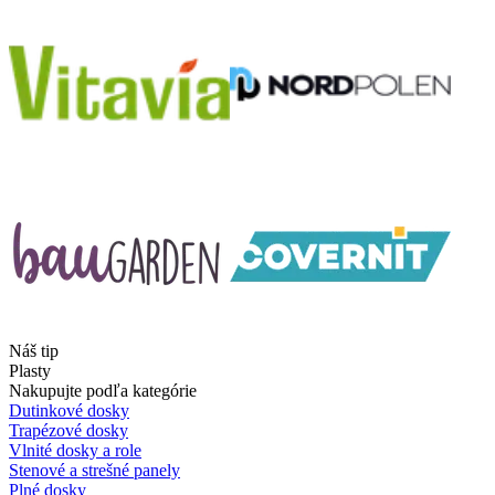
Náš tip
Plasty
Nakupujte podľa kategórie
Dutinkové dosky
Trapézové dosky
Vlnité dosky a role
Stenové a strešné panely
Plné dosky