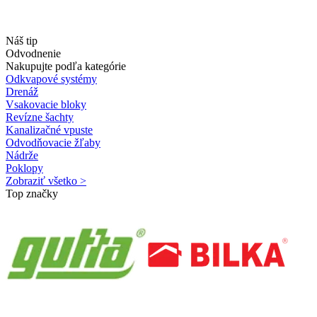
Náš tip
Odvodnenie
Nakupujte podľa kategórie
Odkvapové systémy
Drenáž
Vsakovacie bloky
Revízne šachty
Kanalizačné vpuste
Odvodňovacie žľaby
Nádrže
Poklopy
Zobraziť všetko >
Top značky