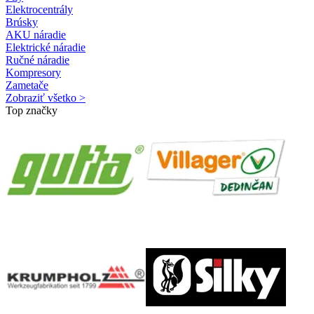
Elektrocentrály
Brúsky
AKU náradie
Elektrické náradie
Ručné náradie
Kompresory
Zametače
Zobraziť všetko >
Top značky