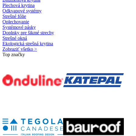
Plechová krytina
Odkvapové systémy
Strešné fólie
Oplechovanie
Systémové pásky
Doplnky pre šikmé strechy
Strešné okná
Ekologická strešná krytina
Zobraziť všetko >
Top značky