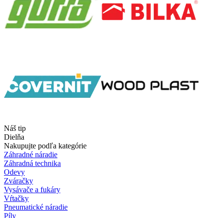
Náš tip
Dielňa
Nakupujte podľa kategórie
Záhradné náradie
Záhradná technika
Odevy
Zváračky
Vysávače a fukáry
Vŕtačky
Pneumatické náradie
Píly