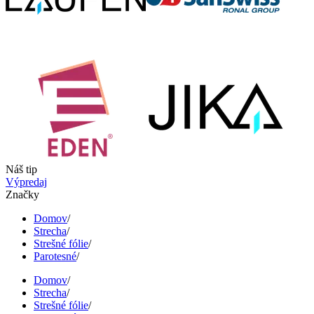
Náš tip
Výpredaj
Značky
Domov
/
Strecha
/
Strešné fólie
/
Parotesné
/
Domov
/
Strecha
/
Strešné fólie
/