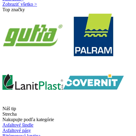
Zobraziť všetko >
Top značky
Náš tip
Strecha
Nakupujte podľa kategórie
Asfaltové šindle
Asfaltové pásy
Bitúmenová krytina