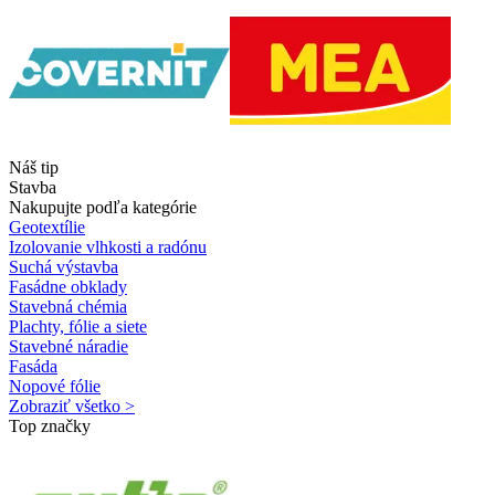
Náš tip
Stavba
Nakupujte podľa kategórie
Geotextílie
Izolovanie vlhkosti a radónu
Suchá výstavba
Fasádne obklady
Stavebná chémia
Plachty, fólie a siete
Stavebné náradie
Fasáda
Nopové fólie
Zobraziť všetko >
Top značky