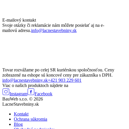
E-mailový kontakt
Svoje otázky či reklamácie nám môžete posielať aj na e-
mailovú adresu.
info@lacnestavebniny.sk
Tovar rozvážame po celej SR kuriérskou spoločnosťou. Ceny
zobrazené na eshope sú koncové ceny pre zákazníka s DPH.
info@lacnestavebniny.sk
+421 903 229 601
Viac o našich produktoch nájdete na
Instagram
Facebook
BauWeb s.r.o. © 2026
LacneStavebniny.sk
Kontakt
Ochrana súkromia
Blog