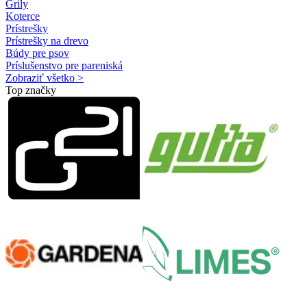
Grily
Koterce
Prístrešky
Prístrešky na drevo
Búdy pre psov
Príslušenstvo pre pareniská
Zobraziť všetko >
Top značky