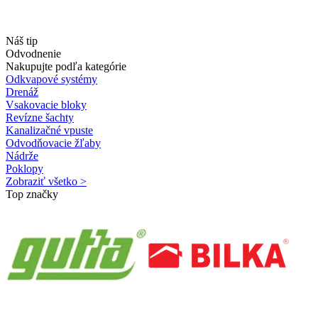
Náš tip
Odvodnenie
Nakupujte podľa kategórie
Odkvapové systémy
Drenáž
Vsakovacie bloky
Revízne šachty
Kanalizačné vpuste
Odvodňovacie žľaby
Nádrže
Poklopy
Zobraziť všetko >
Top značky