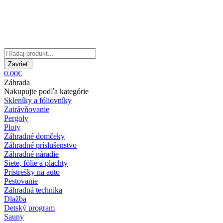
Zavrieť
0.00€
Záhrada
Nakupujte podľa kategórie
Skleníky a fóliovníky
Zatrávňovanie
Pergoly
Ploty
Záhradné domčeky
Záhradné príslušenstvo
Záhradné náradie
Siete, fólie a plachty
Prístrešky na auto
Pestovanie
Záhradná technika
Dlažba
Detský program
Sauny