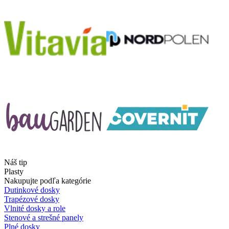
Náš tip
Plasty
Nakupujte podľa kategórie
Dutinkové dosky
Trapézové dosky
Vlnité dosky a role
Stenové a strešné panely
Plné dosky