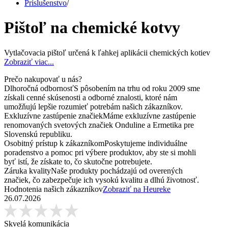
Príslušenstvo
/
Pištoľ na chemické kotvy
Vytlačovacia pištoľ určená k ľahkej aplikácii chemických kotiev
Zobraziť viac...
Prečo nakupovať u nás?
Dlhoročná odbornosť
S pôsobením na trhu od roku 2009 sme
získali cenné skúsenosti a odborné znalosti, ktoré nám
umožňujú lepšie rozumieť potrebám našich zákazníkov.
Exkluzívne zastúpenie značiek
Máme exkluzívne zastúpenie
renomovaných svetových značiek Onduline a Ermetika pre
Slovenskú republiku.
Osobitný prístup k zákazníkom
Poskytujeme individuálne
poradenstvo a pomoc pri výbere produktov, aby ste si mohli
byť istí, že získate to, čo skutočne potrebujete.
Záruka kvality
Naše produkty pochádzajú od overených
značiek, čo zabezpečuje ich vysokú kvalitu a dlhú životnosť.
Hodnotenia našich zákazníkov
Zobraziť na Heureke
26.07.2026
Skvelá komunikácia