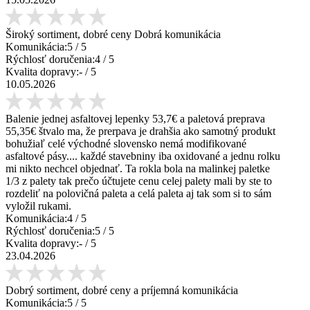
Široký sortiment, dobré ceny Dobrá komunikácia
Komunikácia:
5
/ 5
Rýchlosť doručenia:
4
/ 5
Kvalita dopravy:
-
/ 5
10.05.2026
Balenie jednej asfaltovej lepenky 53,7€ a paletová preprava
55,35€ štvalo ma, že prerpava je drahšia ako samotný produkt
bohužiaľ celé východné slovensko nemá modifikované
asfaltové pásy.... každé stavebniny iba oxidované a jednu rolku
mi nikto nechcel objednať. Ta rokla bola na malinkej paletke
1/3 z palety tak prečo účtujete cenu celej palety mali by ste to
rozdeliť na polovičná paleta a celá paleta aj tak som si to sám
vyložil rukami.
Komunikácia:
4
/ 5
Rýchlosť doručenia:
5
/ 5
Kvalita dopravy:
-
/ 5
23.04.2026
Dobrý sortiment, dobré ceny a príjemná komunikácia
Komunikácia:
5
/ 5