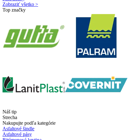
Zobraziť všetko >
Top značky
Náš tip
Strecha
Nakupujte podľa kategórie
Asfaltové šindle
Asfaltové pásy
Bitúmenová krytina