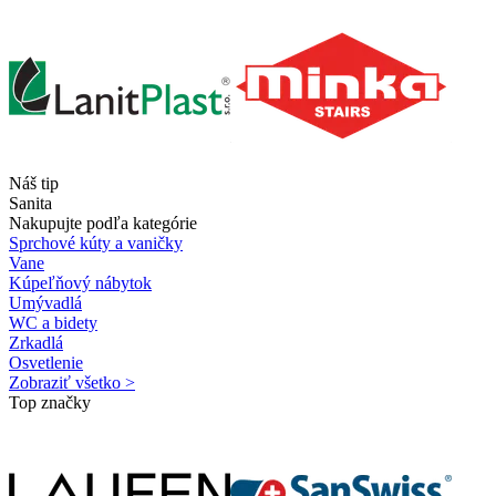
Náš tip
Sanita
Nakupujte podľa kategórie
Sprchové kúty a vaničky
Vane
Kúpeľňový nábytok
Umývadlá
WC a bidety
Zrkadlá
Osvetlenie
Zobraziť všetko >
Top značky