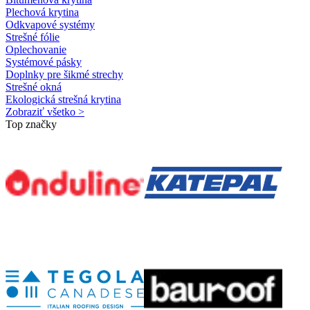
Plechová krytina
Odkvapové systémy
Strešné fólie
Oplechovanie
Systémové pásky
Doplnky pre šikmé strechy
Strešné okná
Ekologická strešná krytina
Zobraziť všetko >
Top značky