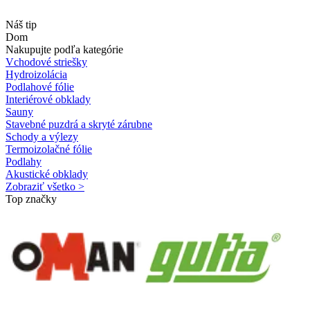
Náš tip
Dom
Nakupujte podľa kategórie
Vchodové striešky
Hydroizolácia
Podlahové fólie
Interiérové obklady
Sauny
Stavebné puzdrá a skryté zárubne
Schody a výlezy
Termoizolačné fólie
Podlahy
Akustické obklady
Zobraziť všetko >
Top značky