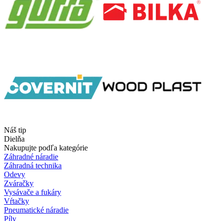
Náš tip
Dielňa
Nakupujte podľa kategórie
Záhradné náradie
Záhradná technika
Odevy
Zváračky
Vysávače a fukáry
Vŕtačky
Pneumatické náradie
Píly