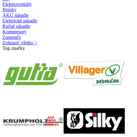
Elektrocentrály
Brúsky
AKU náradie
Elektrické náradie
Ručné náradie
Kompresory
Zametače
Zobraziť všetko >
Top značky