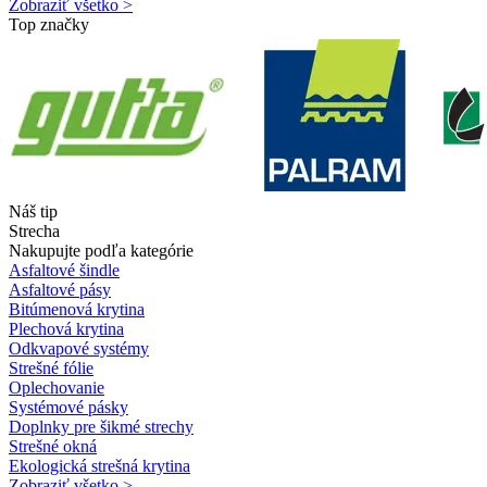
Zobraziť všetko >
Top značky
Náš tip
Strecha
Nakupujte podľa kategórie
Asfaltové šindle
Asfaltové pásy
Bitúmenová krytina
Plechová krytina
Odkvapové systémy
Strešné fólie
Oplechovanie
Systémové pásky
Doplnky pre šikmé strechy
Strešné okná
Ekologická strešná krytina
Zobraziť všetko >