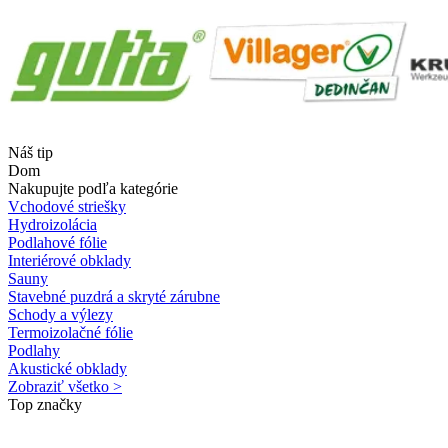
Náš tip
Dom
Nakupujte podľa kategórie
Vchodové striešky
Hydroizolácia
Podlahové fólie
Interiérové obklady
Sauny
Stavebné puzdrá a skryté zárubne
Schody a výlezy
Termoizolačné fólie
Podlahy
Akustické obklady
Zobraziť všetko >
Top značky