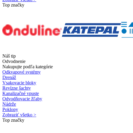
Top značky
Náš tip
Odvodnenie
Nakupujte podľa kategórie
Odkvapové systémy
Drenáž
Vsakovacie bloky
Revízne šachty
Kanalizačné vpuste
Odvodňovacie žľaby
Nádrže
Poklopy
Zobraziť všetko >
Top značky