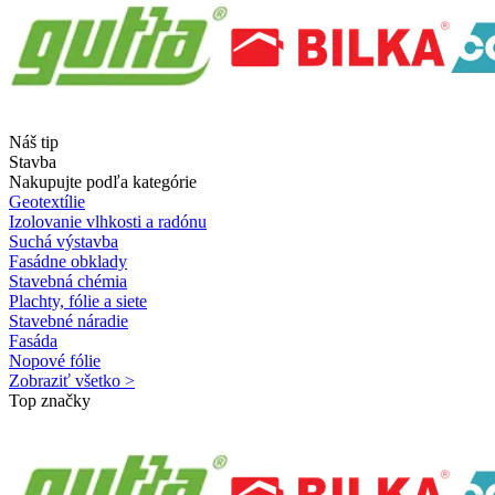
Náš tip
Stavba
Nakupujte podľa kategórie
Geotextílie
Izolovanie vlhkosti a radónu
Suchá výstavba
Fasádne obklady
Stavebná chémia
Plachty, fólie a siete
Stavebné náradie
Fasáda
Nopové fólie
Zobraziť všetko >
Top značky