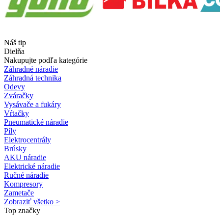
Náš tip
Dielňa
Nakupujte podľa kategórie
Záhradné náradie
Záhradná technika
Odevy
Zváračky
Vysávače a fukáry
Vŕtačky
Pneumatické náradie
Píly
Elektrocentrály
Brúsky
AKU náradie
Elektrické náradie
Ručné náradie
Kompresory
Zametače
Zobraziť všetko >
Top značky