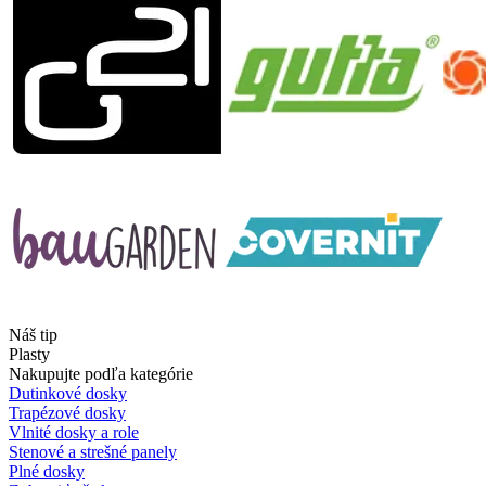
Náš tip
Plasty
Nakupujte podľa kategórie
Dutinkové dosky
Trapézové dosky
Vlnité dosky a role
Stenové a strešné panely
Plné dosky