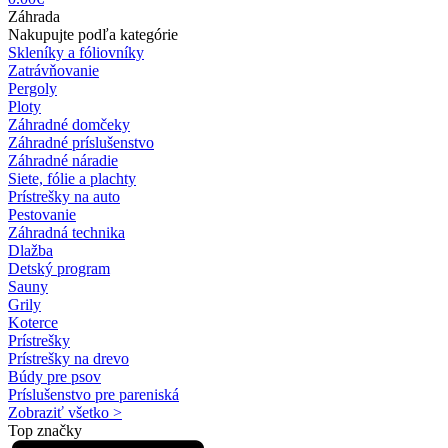
Záhrada
Nakupujte podľa kategórie
Skleníky a fóliovníky
Zatrávňovanie
Pergoly
Ploty
Záhradné domčeky
Záhradné príslušenstvo
Záhradné náradie
Siete, fólie a plachty
Prístrešky na auto
Pestovanie
Záhradná technika
Dlažba
Detský program
Sauny
Grily
Koterce
Prístrešky
Prístrešky na drevo
Búdy pre psov
Príslušenstvo pre pareniská
Zobraziť všetko >
Top značky