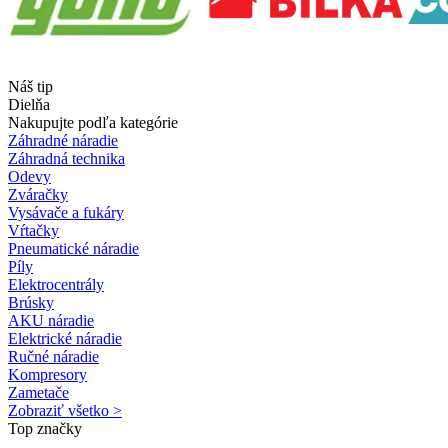
Náš tip
Dielňa
Nakupujte podľa kategórie
Záhradné náradie
Záhradná technika
Odevy
Zváračky
Vysávače a fukáry
Vŕtačky
Pneumatické náradie
Píly
Elektrocentrály
Brúsky
AKU náradie
Elektrické náradie
Ručné náradie
Kompresory
Zametače
Zobraziť všetko >
Top značky