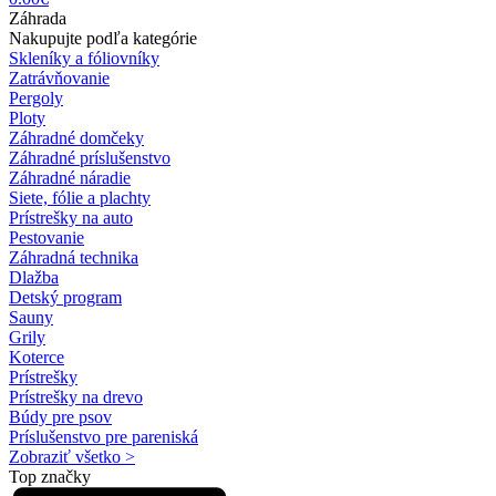
Záhrada
Nakupujte podľa kategórie
Skleníky a fóliovníky
Zatrávňovanie
Pergoly
Ploty
Záhradné domčeky
Záhradné príslušenstvo
Záhradné náradie
Siete, fólie a plachty
Prístrešky na auto
Pestovanie
Záhradná technika
Dlažba
Detský program
Sauny
Grily
Koterce
Prístrešky
Prístrešky na drevo
Búdy pre psov
Príslušenstvo pre pareniská
Zobraziť všetko >
Top značky