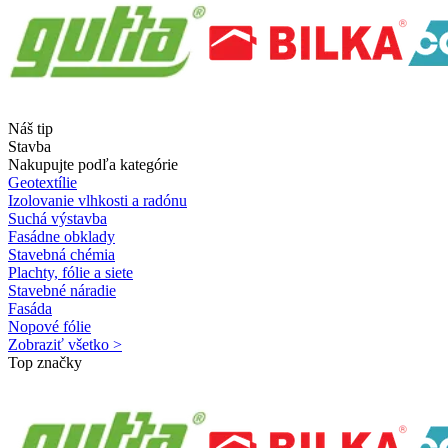
Náš tip
Stavba
Nakupujte podľa kategórie
Geotextílie
Izolovanie vlhkosti a radónu
Suchá výstavba
Fasádne obklady
Stavebná chémia
Plachty, fólie a siete
Stavebné náradie
Fasáda
Nopové fólie
Zobraziť všetko >
Top značky