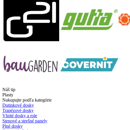
Náš tip
Plasty
Nakupujte podľa kategórie
Dutinkové dosky
Trapézové dosky
Vlnité dosky a role
Stenové a strešné panely
Plné dosky