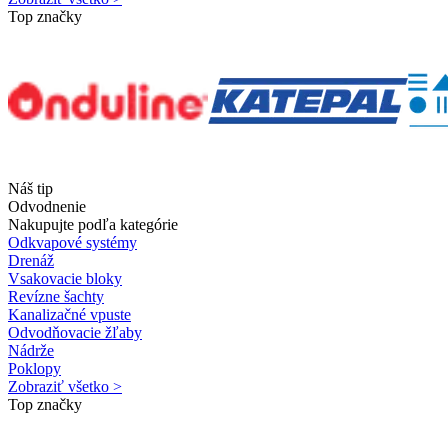
Top značky
Náš tip
Odvodnenie
Nakupujte podľa kategórie
Odkvapové systémy
Drenáž
Vsakovacie bloky
Revízne šachty
Kanalizačné vpuste
Odvodňovacie žľaby
Nádrže
Poklopy
Zobraziť všetko >
Top značky