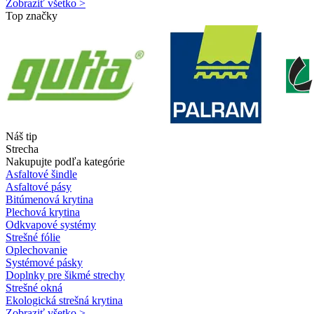
Zobraziť všetko >
Top značky
Náš tip
Strecha
Nakupujte podľa kategórie
Asfaltové šindle
Asfaltové pásy
Bitúmenová krytina
Plechová krytina
Odkvapové systémy
Strešné fólie
Oplechovanie
Systémové pásky
Doplnky pre šikmé strechy
Strešné okná
Ekologická strešná krytina
Zobraziť všetko >