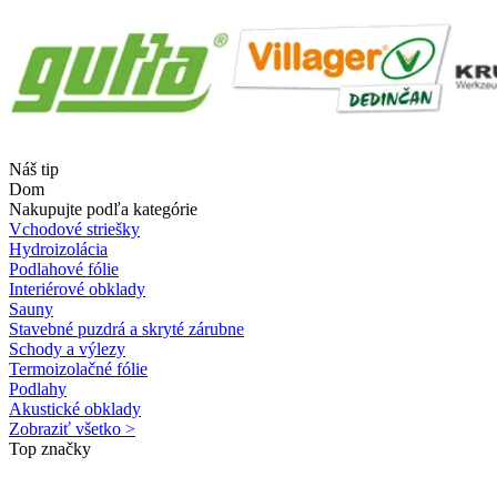
Náš tip
Dom
Nakupujte podľa kategórie
Vchodové striešky
Hydroizolácia
Podlahové fólie
Interiérové obklady
Sauny
Stavebné puzdrá a skryté zárubne
Schody a výlezy
Termoizolačné fólie
Podlahy
Akustické obklady
Zobraziť všetko >
Top značky