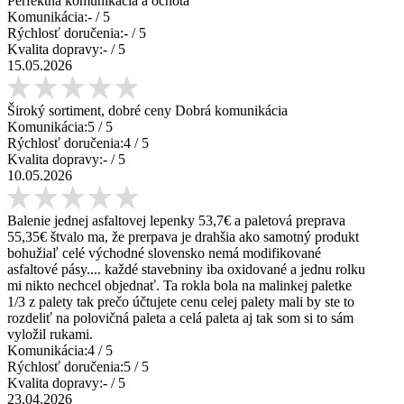
Perfektná komunikácia a ochota
Komunikácia:
-
/ 5
Rýchlosť doručenia:
-
/ 5
Kvalita dopravy:
-
/ 5
15.05.2026
Široký sortiment, dobré ceny Dobrá komunikácia
Komunikácia:
5
/ 5
Rýchlosť doručenia:
4
/ 5
Kvalita dopravy:
-
/ 5
10.05.2026
Balenie jednej asfaltovej lepenky 53,7€ a paletová preprava
55,35€ štvalo ma, že prerpava je drahšia ako samotný produkt
bohužiaľ celé východné slovensko nemá modifikované
asfaltové pásy.... každé stavebniny iba oxidované a jednu rolku
mi nikto nechcel objednať. Ta rokla bola na malinkej paletke
1/3 z palety tak prečo účtujete cenu celej palety mali by ste to
rozdeliť na polovičná paleta a celá paleta aj tak som si to sám
vyložil rukami.
Komunikácia:
4
/ 5
Rýchlosť doručenia:
5
/ 5
Kvalita dopravy:
-
/ 5
23.04.2026