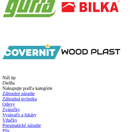
Náš tip
Dielňa
Nakupujte podľa kategórie
Záhradné náradie
Záhradná technika
Odevy
Zváračky
Vysávače a fukáry
Vŕtačky
Pneumatické náradie
Píly