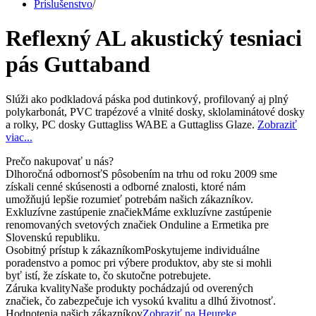
Príslušenstvo
/
Reflexný AL akustický tesniaci
pás Guttaband
Slúži ako podkladová páska pod dutinkový, profilovaný aj plný
polykarbonát, PVC trapézové a vlnité dosky, sklolaminátové dosky
a rolky, PC dosky Guttagliss WABE a Guttagliss Glaze.
Zobraziť
viac...
Prečo nakupovať u nás?
Dlhoročná odbornosť
S pôsobením na trhu od roku 2009 sme
získali cenné skúsenosti a odborné znalosti, ktoré nám
umožňujú lepšie rozumieť potrebám našich zákazníkov.
Exkluzívne zastúpenie značiek
Máme exkluzívne zastúpenie
renomovaných svetových značiek Onduline a Ermetika pre
Slovenskú republiku.
Osobitný prístup k zákazníkom
Poskytujeme individuálne
poradenstvo a pomoc pri výbere produktov, aby ste si mohli
byť istí, že získate to, čo skutočne potrebujete.
Záruka kvality
Naše produkty pochádzajú od overených
značiek, čo zabezpečuje ich vysokú kvalitu a dlhú životnosť.
Hodnotenia našich zákazníkov
Zobraziť na Heureke