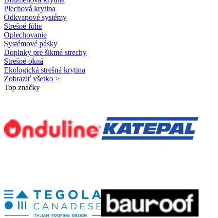
Plechová krytina
Odkvapové systémy
Strešné fólie
Oplechovanie
Systémové pásky
Doplnky pre šikmé strechy
Strešné okná
Ekologická strešná krytina
Zobraziť všetko >
Top značky