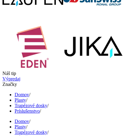
Náš tip
Výpredaj
Značky
Domov
/
Plasty
/
Trapézové dosky
/
Príslušenstvo
/
Domov
/
Plasty
/
Trapézové dosky
/