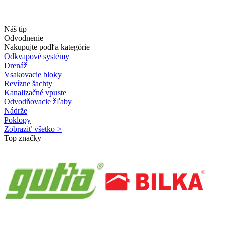
Náš tip
Odvodnenie
Nakupujte podľa kategórie
Odkvapové systémy
Drenáž
Vsakovacie bloky
Revízne šachty
Kanalizačné vpuste
Odvodňovacie žľaby
Nádrže
Poklopy
Zobraziť všetko >
Top značky