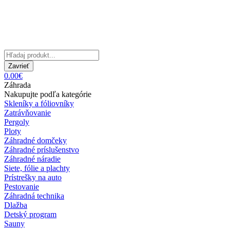
Zavrieť
0.00€
Záhrada
Nakupujte podľa kategórie
Skleníky a fóliovníky
Zatrávňovanie
Pergoly
Ploty
Záhradné domčeky
Záhradné príslušenstvo
Záhradné náradie
Siete, fólie a plachty
Prístrešky na auto
Pestovanie
Záhradná technika
Dlažba
Detský program
Sauny