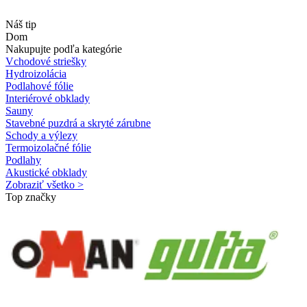
Náš tip
Dom
Nakupujte podľa kategórie
Vchodové striešky
Hydroizolácia
Podlahové fólie
Interiérové obklady
Sauny
Stavebné puzdrá a skryté zárubne
Schody a výlezy
Termoizolačné fólie
Podlahy
Akustické obklady
Zobraziť všetko >
Top značky