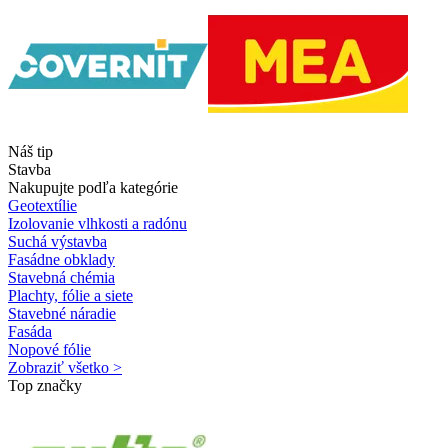
Náš tip
Stavba
Nakupujte podľa kategórie
Geotextílie
Izolovanie vlhkosti a radónu
Suchá výstavba
Fasádne obklady
Stavebná chémia
Plachty, fólie a siete
Stavebné náradie
Fasáda
Nopové fólie
Zobraziť všetko >
Top značky