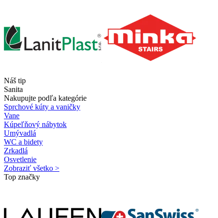
Náš tip
Sanita
Nakupujte podľa kategórie
Sprchové kúty a vaničky
Vane
Kúpeľňový nábytok
Umývadlá
WC a bidety
Zrkadlá
Osvetlenie
Zobraziť všetko >
Top značky