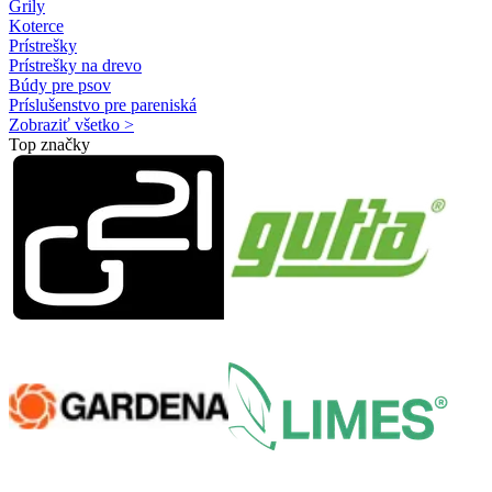
Grily
Koterce
Prístrešky
Prístrešky na drevo
Búdy pre psov
Príslušenstvo pre pareniská
Zobraziť všetko >
Top značky