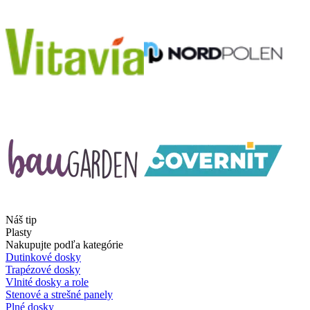
Náš tip
Plasty
Nakupujte podľa kategórie
Dutinkové dosky
Trapézové dosky
Vlnité dosky a role
Stenové a strešné panely
Plné dosky