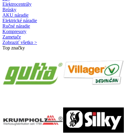
Elektrocentrály
Brúsky
AKU náradie
Elektrické náradie
Ručné náradie
Kompresory
Zametače
Zobraziť všetko >
Top značky