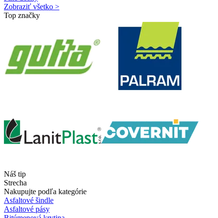
Zobraziť všetko >
Top značky
Náš tip
Strecha
Nakupujte podľa kategórie
Asfaltové šindle
Asfaltové pásy
Bitúmenová krytina