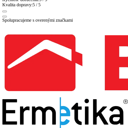
Kvalita dopravy:
5
/ 5
Spolupracujeme s overenými značkami