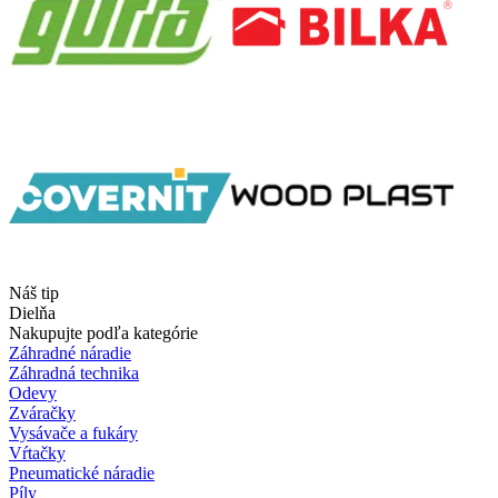
Náš tip
Dielňa
Nakupujte podľa kategórie
Záhradné náradie
Záhradná technika
Odevy
Zváračky
Vysávače a fukáry
Vŕtačky
Pneumatické náradie
Píly