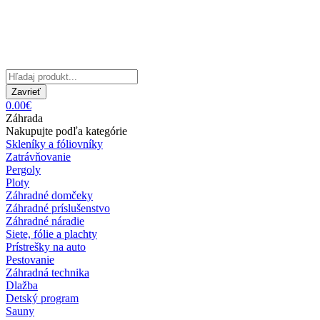
Zavrieť
0.00€
Záhrada
Nakupujte podľa kategórie
Skleníky a fóliovníky
Zatrávňovanie
Pergoly
Ploty
Záhradné domčeky
Záhradné príslušenstvo
Záhradné náradie
Siete, fólie a plachty
Prístrešky na auto
Pestovanie
Záhradná technika
Dlažba
Detský program
Sauny