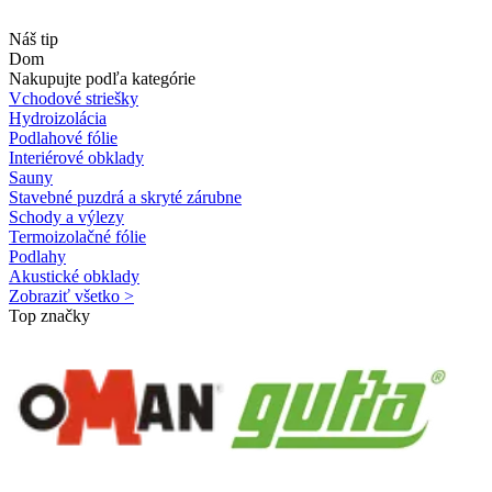
Náš tip
Dom
Nakupujte podľa kategórie
Vchodové striešky
Hydroizolácia
Podlahové fólie
Interiérové obklady
Sauny
Stavebné puzdrá a skryté zárubne
Schody a výlezy
Termoizolačné fólie
Podlahy
Akustické obklady
Zobraziť všetko >
Top značky