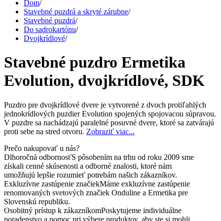
Dom
/
Stavebné puzdrá a skryté zárubne
/
Stavebné puzdrá
/
Do sadrokartónu
/
Dvojkrídlové
/
Stavebné puzdro Ermetika
Evolution, dvojkrídlové, SDK
Puzdro pre dvojkrídlové dvere je vytvorené z dvoch protiľahlých
jednokrídlových puzdier Evolution spojených spojovacou súpravou.
V puzdre sa nachádzajú paralelné posuvné dvere, ktoré sa zatvárajú
proti sebe na stred otvoru.
Zobraziť viac...
Prečo nakupovať u nás?
Dlhoročná odbornosť
S pôsobením na trhu od roku 2009 sme
získali cenné skúsenosti a odborné znalosti, ktoré nám
umožňujú lepšie rozumieť potrebám našich zákazníkov.
Exkluzívne zastúpenie značiek
Máme exkluzívne zastúpenie
renomovaných svetových značiek Onduline a Ermetika pre
Slovenskú republiku.
Osobitný prístup k zákazníkom
Poskytujeme individuálne
poradenstvo a pomoc pri výbere produktov, aby ste si mohli