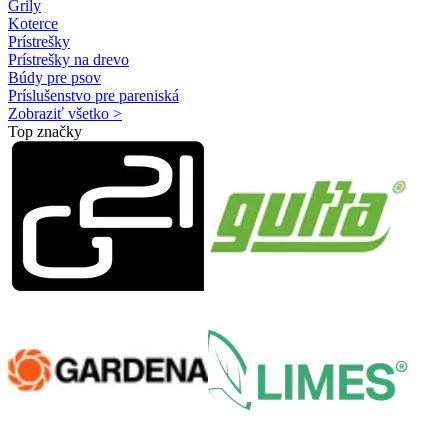
Grily
Koterce
Prístrešky
Prístrešky na drevo
Búdy pre psov
Príslušenstvo pre pareniská
Zobraziť všetko >
Top značky