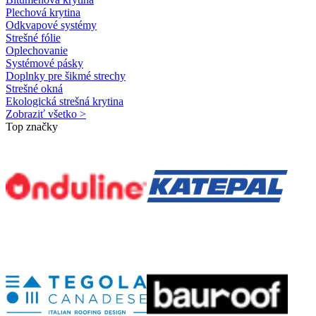
Plechová krytina
Odkvapové systémy
Strešné fólie
Oplechovanie
Systémové pásky
Doplnky pre šikmé strechy
Strešné okná
Ekologická strešná krytina
Zobraziť všetko >
Top značky