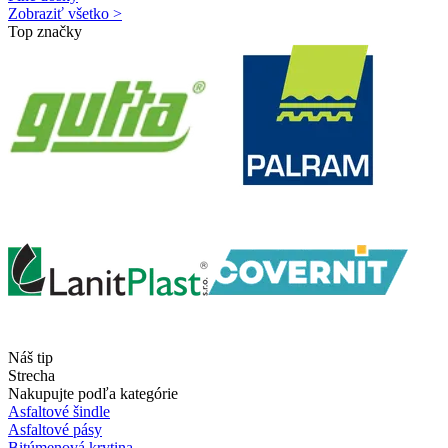
Zobraziť všetko >
Top značky
Náš tip
Strecha
Nakupujte podľa kategórie
Asfaltové šindle
Asfaltové pásy
Bitúmenová krytina