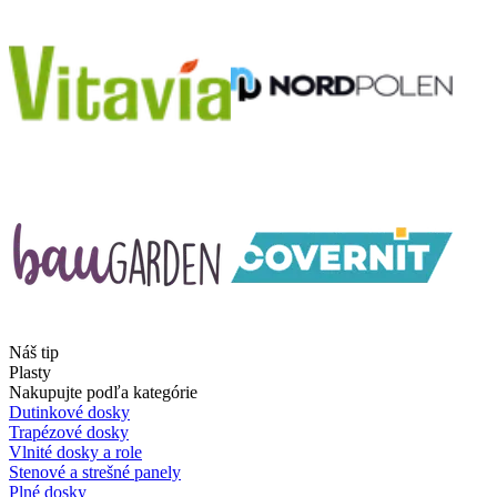
Náš tip
Plasty
Nakupujte podľa kategórie
Dutinkové dosky
Trapézové dosky
Vlnité dosky a role
Stenové a strešné panely
Plné dosky