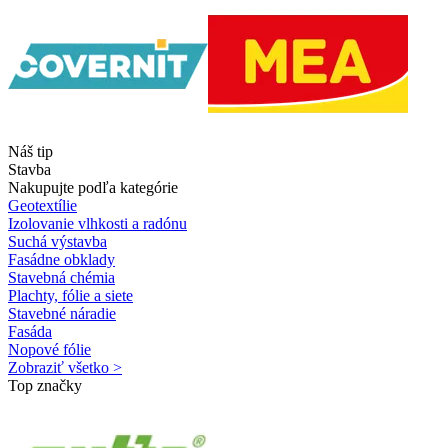
Náš tip
Stavba
Nakupujte podľa kategórie
Geotextílie
Izolovanie vlhkosti a radónu
Suchá výstavba
Fasádne obklady
Stavebná chémia
Plachty, fólie a siete
Stavebné náradie
Fasáda
Nopové fólie
Zobraziť všetko >
Top značky