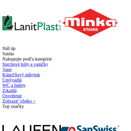
Náš tip
Sanita
Nakupujte podľa kategórie
Sprchové kúty a vaničky
Vane
Kúpeľňový nábytok
Umývadlá
WC a bidety
Zrkadlá
Osvetlenie
Zobraziť všetko >
Top značky