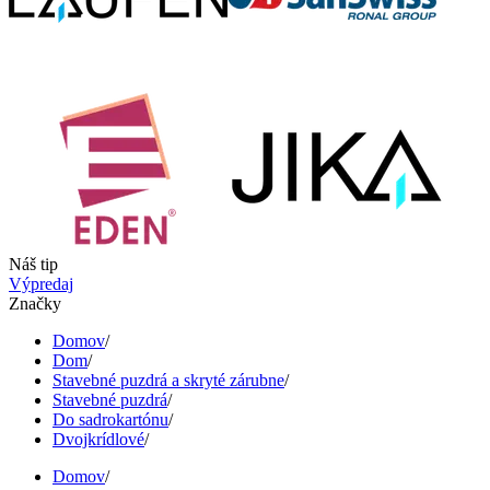
Náš tip
Výpredaj
Značky
Domov
/
Dom
/
Stavebné puzdrá a skryté zárubne
/
Stavebné puzdrá
/
Do sadrokartónu
/
Dvojkrídlové
/
Domov
/