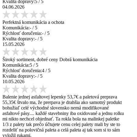
Kvalita dopravy:
5
/ 5
04.06.2026
Perfektná komunikácia a ochota
Komunikácia:
-
/ 5
Rýchlosť doručenia:
-
/ 5
Kvalita dopravy:
-
/ 5
15.05.2026
Široký sortiment, dobré ceny Dobrá komunikácia
Komunikácia:
5
/ 5
Rýchlosť doručenia:
4
/ 5
Kvalita dopravy:
-
/ 5
10.05.2026
Balenie jednej asfaltovej lepenky 53,7€ a paletová preprava
55,35€ štvalo ma, že prerpava je drahšia ako samotný produkt
bohužiaľ celé východné slovensko nemá modifikované
asfaltové pásy.... každé stavebniny iba oxidované a jednu rolku
mi nikto nechcel objednať. Ta rokla bola na malinkej paletke
1/3 z palety tak prečo účtujete cenu celej palety mali by ste to
rozdeliť na polovičná paleta a celá paleta aj tak som si to sám
vyložil rukami.