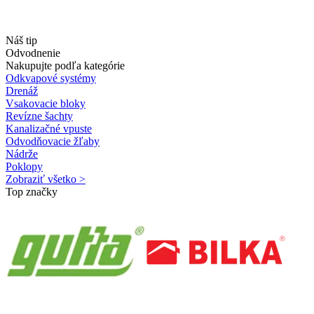
Náš tip
Odvodnenie
Nakupujte podľa kategórie
Odkvapové systémy
Drenáž
Vsakovacie bloky
Revízne šachty
Kanalizačné vpuste
Odvodňovacie žľaby
Nádrže
Poklopy
Zobraziť všetko >
Top značky