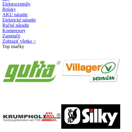
Elektrocentrály
Brúsky
AKU náradie
Elektrické náradie
Ručné náradie
Kompresory
Zametače
Zobraziť všetko >
Top značky