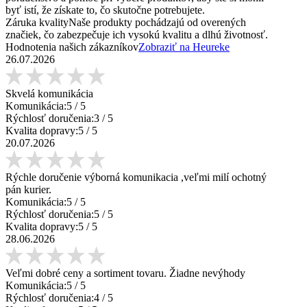
byť istí, že získate to, čo skutočne potrebujete.
Záruka kvality
Naše produkty pochádzajú od overených
značiek, čo zabezpečuje ich vysokú kvalitu a dlhú životnosť.
Hodnotenia našich zákazníkov
Zobraziť na Heureke
26.07.2026
Skvelá komunikácia
Komunikácia:
5
/ 5
Rýchlosť doručenia:
3
/ 5
Kvalita dopravy:
5
/ 5
20.07.2026
Rýchle doručenie výborná komunikacia ,veľmi milí ochotný
pán kurier.
Komunikácia:
5
/ 5
Rýchlosť doručenia:
5
/ 5
Kvalita dopravy:
5
/ 5
28.06.2026
Veľmi dobré ceny a sortiment tovaru. Žiadne nevýhody
Komunikácia:
5
/ 5
Rýchlosť doručenia:
4
/ 5