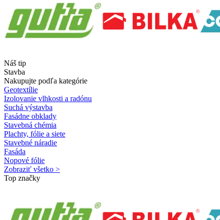
Náš tip
Stavba
Nakupujte podľa kategórie
Geotextílie
Izolovanie vlhkosti a radónu
Suchá výstavba
Fasádne obklady
Stavebná chémia
Plachty, fólie a siete
Stavebné náradie
Fasáda
Nopové fólie
Zobraziť všetko >
Top značky