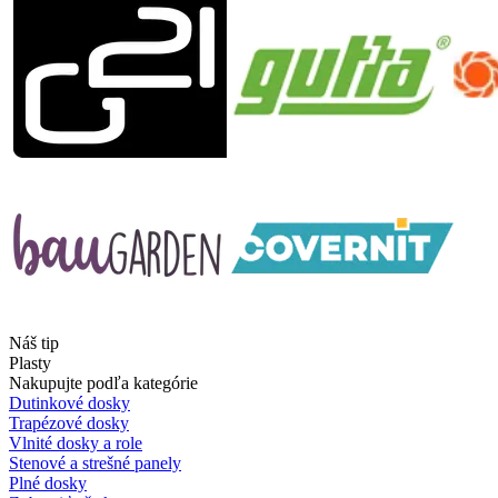
Náš tip
Plasty
Nakupujte podľa kategórie
Dutinkové dosky
Trapézové dosky
Vlnité dosky a role
Stenové a strešné panely
Plné dosky