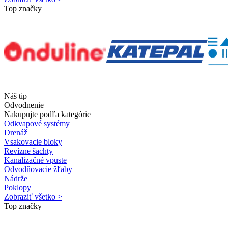
Top značky
Náš tip
Odvodnenie
Nakupujte podľa kategórie
Odkvapové systémy
Drenáž
Vsakovacie bloky
Revízne šachty
Kanalizačné vpuste
Odvodňovacie žľaby
Nádrže
Poklopy
Zobraziť všetko >
Top značky