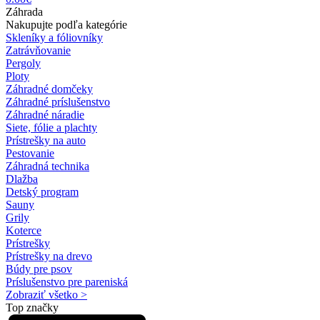
Záhrada
Nakupujte podľa kategórie
Skleníky a fóliovníky
Zatrávňovanie
Pergoly
Ploty
Záhradné domčeky
Záhradné príslušenstvo
Záhradné náradie
Siete, fólie a plachty
Prístrešky na auto
Pestovanie
Záhradná technika
Dlažba
Detský program
Sauny
Grily
Koterce
Prístrešky
Prístrešky na drevo
Búdy pre psov
Príslušenstvo pre pareniská
Zobraziť všetko >
Top značky