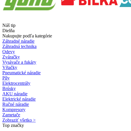
Náš tip
Dielňa
Nakupujte podľa kategórie
Záhradné náradie
Záhradná technika
Odevy
Zváračky
Vysávače a fukáry
Vŕtačky
Pneumatické náradie
Píly
Elektrocentrály
Brúsky
AKU náradie
Elektrické náradie
Ručné náradie
Kompresory
Zametače
Zobraziť všetko >
Top značky