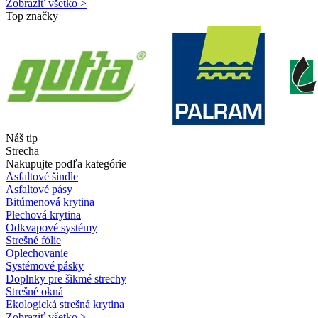
Zobraziť všetko >
Top značky
Náš tip
Strecha
Nakupujte podľa kategórie
Asfaltové šindle
Asfaltové pásy
Bitúmenová krytina
Plechová krytina
Odkvapové systémy
Strešné fólie
Oplechovanie
Systémové pásky
Doplnky pre šikmé strechy
Strešné okná
Ekologická strešná krytina
Zobraziť všetko >