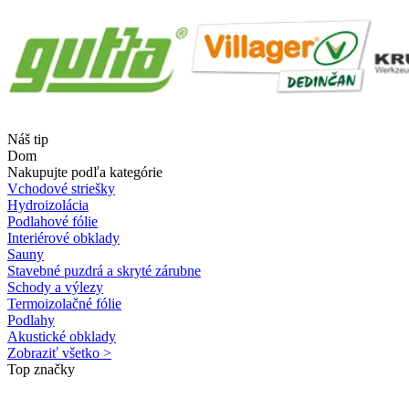
Náš tip
Dom
Nakupujte podľa kategórie
Vchodové striešky
Hydroizolácia
Podlahové fólie
Interiérové obklady
Sauny
Stavebné puzdrá a skryté zárubne
Schody a výlezy
Termoizolačné fólie
Podlahy
Akustické obklady
Zobraziť všetko >
Top značky