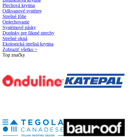
Plechová krytina
Odkvapové systémy
Strešné fólie
Oplechovanie
Systémové pásky
Doplnky pre šikmé strechy
Strešné okná
Ekologická strešná krytina
Zobraziť všetko >
Top značky