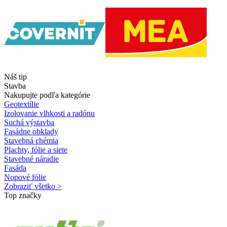
Náš tip
Stavba
Nakupujte podľa kategórie
Geotextílie
Izolovanie vlhkosti a radónu
Suchá výstavba
Fasádne obklady
Stavebná chémia
Plachty, fólie a siete
Stavebné náradie
Fasáda
Nopové fólie
Zobraziť všetko >
Top značky