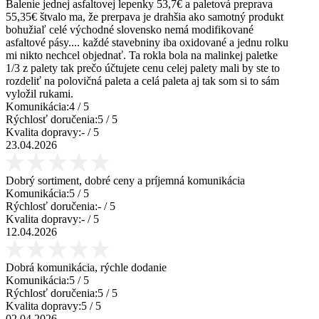
Balenie jednej asfaltovej lepenky 53,7€ a paletová preprava
55,35€ štvalo ma, že prerpava je drahšia ako samotný produkt
bohužiaľ celé východné slovensko nemá modifikované
asfaltové pásy.... každé stavebniny iba oxidované a jednu rolku
mi nikto nechcel objednať. Ta rokla bola na malinkej paletke
1/3 z palety tak prečo účtujete cenu celej palety mali by ste to
rozdeliť na polovičná paleta a celá paleta aj tak som si to sám
vyložil rukami.
Komunikácia:
4
/ 5
Rýchlosť doručenia:
5
/ 5
Kvalita dopravy:
-
/ 5
23.04.2026
Dobrý sortiment, dobré ceny a príjemná komunikácia
Komunikácia:
5
/ 5
Rýchlosť doručenia:
-
/ 5
Kvalita dopravy:
-
/ 5
12.04.2026
Dobrá komunikácia, rýchle dodanie
Komunikácia:
5
/ 5
Rýchlosť doručenia:
5
/ 5
Kvalita dopravy:
5
/ 5
02.04.2026