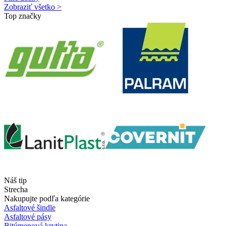
Zobraziť všetko >
Top značky
Náš tip
Strecha
Nakupujte podľa kategórie
Asfaltové šindle
Asfaltové pásy
Bitúmenová krytina