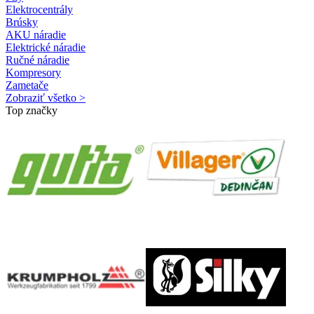
Elektrocentrály
Brúsky
AKU náradie
Elektrické náradie
Ručné náradie
Kompresory
Zametače
Zobraziť všetko >
Top značky