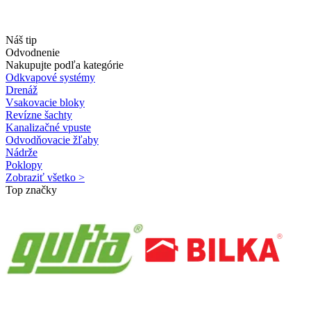
Náš tip
Odvodnenie
Nakupujte podľa kategórie
Odkvapové systémy
Drenáž
Vsakovacie bloky
Revízne šachty
Kanalizačné vpuste
Odvodňovacie žľaby
Nádrže
Poklopy
Zobraziť všetko >
Top značky