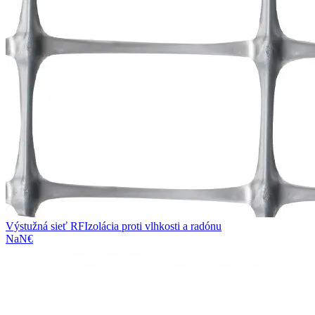
Výstužná sieť RF
Izolácia proti vlhkosti a radónu
NaN€