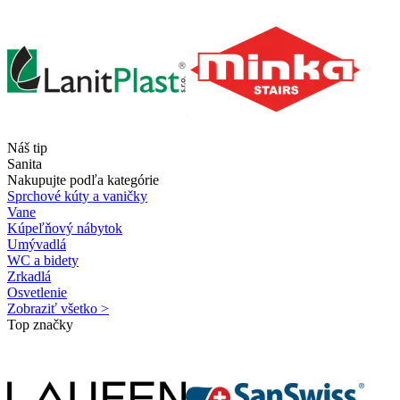
Náš tip
Sanita
Nakupujte podľa kategórie
Sprchové kúty a vaničky
Vane
Kúpeľňový nábytok
Umývadlá
WC a bidety
Zrkadlá
Osvetlenie
Zobraziť všetko >
Top značky