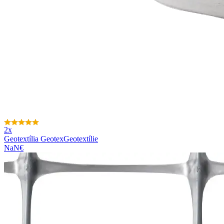
2x
Geotextília Geotex
Geotextílie
NaN€