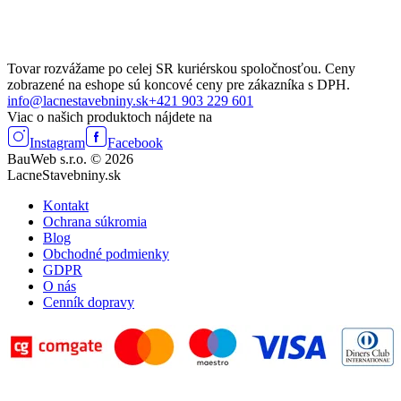
Tovar rozvážame po celej SR kuriérskou spoločnosťou. Ceny
zobrazené na eshope sú koncové ceny pre zákazníka s DPH.
info@lacnestavebniny.sk
+421 903 229 601
Viac o našich produktoch nájdete na
Instagram
Facebook
BauWeb s.r.o. © 2026
LacneStavebniny.sk
Kontakt
Ochrana súkromia
Blog
Obchodné podmienky
GDPR
O nás
Cenník dopravy