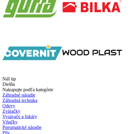
Náš tip
Dielňa
Nakupujte podľa kategórie
Záhradné náradie
Záhradná technika
Odevy
Zváračky
Vysávače a fukáry
Vŕtačky
Pneumatické náradie
Píly