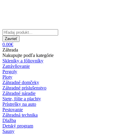
Zavrieť
0.00€
Záhrada
Nakupujte podľa kategórie
Skleníky a fóliovníky
Zatrávňovanie
Pergoly
Ploty
Záhradné domčeky
Záhradné príslušenstvo
Záhradné náradie
Siete, fólie a plachty
Prístrešky na auto
Pestovanie
Záhradná technika
Dlažba
Detský program
Sauny