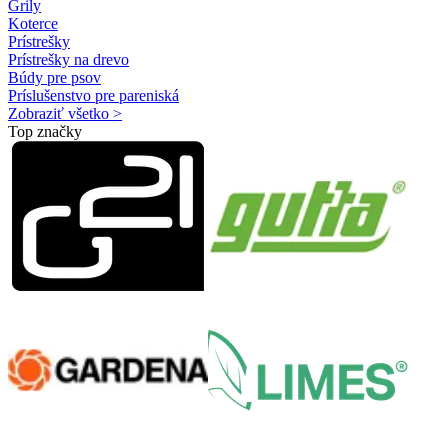
Grily
Koterce
Prístrešky
Prístrešky na drevo
Búdy pre psov
Príslušenstvo pre pareniská
Zobraziť všetko >
Top značky