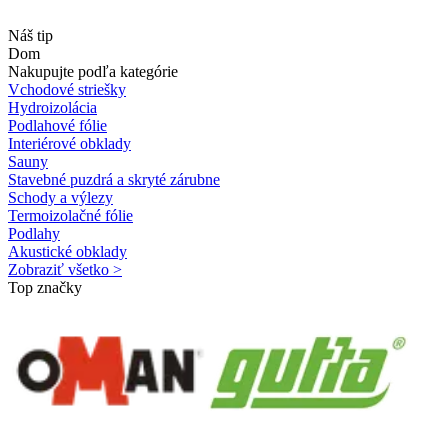
Náš tip
Dom
Nakupujte podľa kategórie
Vchodové striešky
Hydroizolácia
Podlahové fólie
Interiérové obklady
Sauny
Stavebné puzdrá a skryté zárubne
Schody a výlezy
Termoizolačné fólie
Podlahy
Akustické obklady
Zobraziť všetko >
Top značky