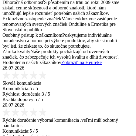
Dlhoročná odbornosť
S pôsobením na trhu od roku 2009 sme
získali cenné skúsenosti a odborné znalosti, ktoré nám
umožňujú lepšie rozumieť potrebám našich zákazníkov.
Exkluzívne zastúpenie značiek
Máme exkluzívne zastúpenie
renomovaných svetových značiek Onduline a Ermetika pre
Slovenskú republiku.
Osobitný prístup k zákazníkom
Poskytujeme individuálne
poradenstvo a pomoc pri výbere produktov, aby ste si mohli
byť istí, že získate to, čo skutočne potrebujete.
Záruka kvality
Naše produkty pochádzajú od overených
značiek, čo zabezpečuje ich vysokú kvalitu a dlhú životnosť.
Hodnotenia našich zákazníkov
Zobraziť na Heureke
26.07.2026
Skvelá komunikácia
Komunikácia:
5
/ 5
Rýchlosť doručenia:
3
/ 5
Kvalita dopravy:
5
/ 5
20.07.2026
Rýchle doručenie výborná komunikacia ,veľmi milí ochotný
pán kurier.
Komunikácia:
5
/ 5