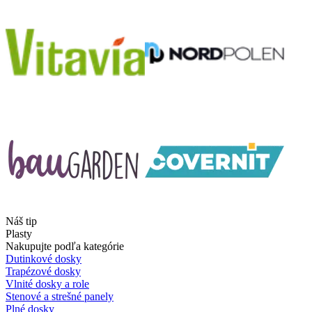
Náš tip
Plasty
Nakupujte podľa kategórie
Dutinkové dosky
Trapézové dosky
Vlnité dosky a role
Stenové a strešné panely
Plné dosky