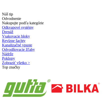
Náš tip
Odvodnenie
Nakupujte podľa kategórie
Odkvapové systémy
Drenáž
Vsakovacie bloky
Revízne šachty
Kanalizačné vpuste
Odvodňovacie žľaby
Nádrže
Poklopy
Zobraziť všetko >
Top značky