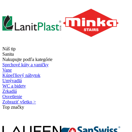
Náš tip
Sanita
Nakupujte podľa kategórie
Sprchové kúty a vaničky
Vane
Kúpeľňový nábytok
Umývadlá
WC a bidety
Zrkadlá
Osvetlenie
Zobraziť všetko >
Top značky