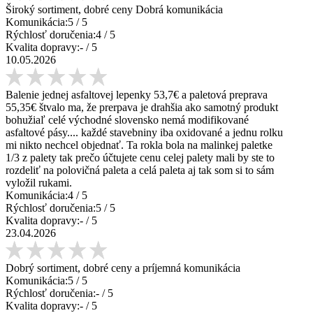
Široký sortiment, dobré ceny Dobrá komunikácia
Komunikácia:
5
/ 5
Rýchlosť doručenia:
4
/ 5
Kvalita dopravy:
-
/ 5
10.05.2026
Balenie jednej asfaltovej lepenky 53,7€ a paletová preprava
55,35€ štvalo ma, že prerpava je drahšia ako samotný produkt
bohužiaľ celé východné slovensko nemá modifikované
asfaltové pásy.... každé stavebniny iba oxidované a jednu rolku
mi nikto nechcel objednať. Ta rokla bola na malinkej paletke
1/3 z palety tak prečo účtujete cenu celej palety mali by ste to
rozdeliť na polovičná paleta a celá paleta aj tak som si to sám
vyložil rukami.
Komunikácia:
4
/ 5
Rýchlosť doručenia:
5
/ 5
Kvalita dopravy:
-
/ 5
23.04.2026
Dobrý sortiment, dobré ceny a príjemná komunikácia
Komunikácia:
5
/ 5
Rýchlosť doručenia:
-
/ 5
Kvalita dopravy:
-
/ 5