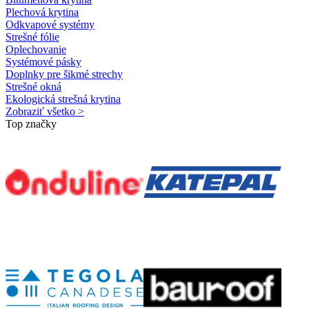
Plechová krytina
Odkvapové systémy
Strešné fólie
Oplechovanie
Systémové pásky
Doplnky pre šikmé strechy
Strešné okná
Ekologická strešná krytina
Zobraziť všetko >
Top značky