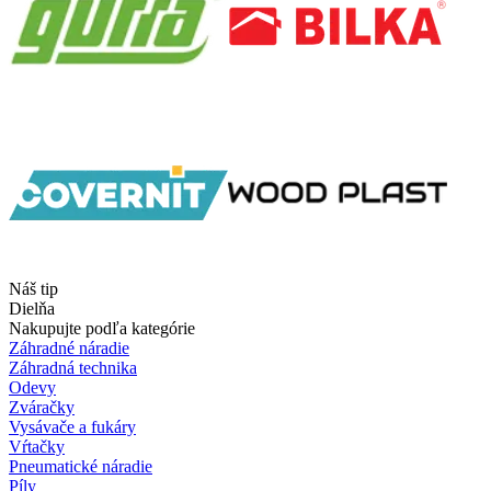
Náš tip
Dielňa
Nakupujte podľa kategórie
Záhradné náradie
Záhradná technika
Odevy
Zváračky
Vysávače a fukáry
Vŕtačky
Pneumatické náradie
Píly