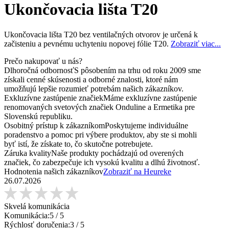
Ukončovacia lišta T20
Ukončovacia lišta T20 bez ventilačných otvorov je určená k
začisteniu a pevnému uchyteniu nopovej fólie T20.
Zobraziť viac...
Prečo nakupovať u nás?
Dlhoročná odbornosť
S pôsobením na trhu od roku 2009 sme
získali cenné skúsenosti a odborné znalosti, ktoré nám
umožňujú lepšie rozumieť potrebám našich zákazníkov.
Exkluzívne zastúpenie značiek
Máme exkluzívne zastúpenie
renomovaných svetových značiek Onduline a Ermetika pre
Slovenskú republiku.
Osobitný prístup k zákazníkom
Poskytujeme individuálne
poradenstvo a pomoc pri výbere produktov, aby ste si mohli
byť istí, že získate to, čo skutočne potrebujete.
Záruka kvality
Naše produkty pochádzajú od overených
značiek, čo zabezpečuje ich vysokú kvalitu a dlhú životnosť.
Hodnotenia našich zákazníkov
Zobraziť na Heureke
26.07.2026
Skvelá komunikácia
Komunikácia:
5
/ 5
Rýchlosť doručenia:
3
/ 5