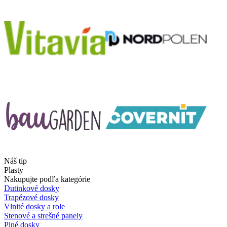
Náš tip
Plasty
Nakupujte podľa kategórie
Dutinkové dosky
Trapézové dosky
Vlnité dosky a role
Stenové a strešné panely
Plné dosky