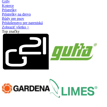
Grily
Koterce
Prístrešky
Prístrešky na drevo
Búdy pre psov
Príslušenstvo pre pareniská
Zobraziť všetko >
Top značky