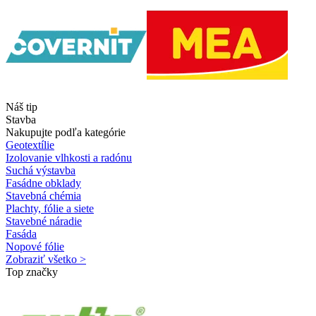
Náš tip
Stavba
Nakupujte podľa kategórie
Geotextílie
Izolovanie vlhkosti a radónu
Suchá výstavba
Fasádne obklady
Stavebná chémia
Plachty, fólie a siete
Stavebné náradie
Fasáda
Nopové fólie
Zobraziť všetko >
Top značky