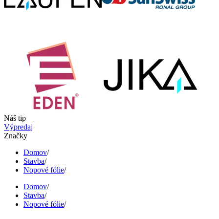
Náš tip
Výpredaj
Značky
Domov
/
Stavba
/
Nopové fólie
/
Domov
/
Stavba
/
Nopové fólie
/