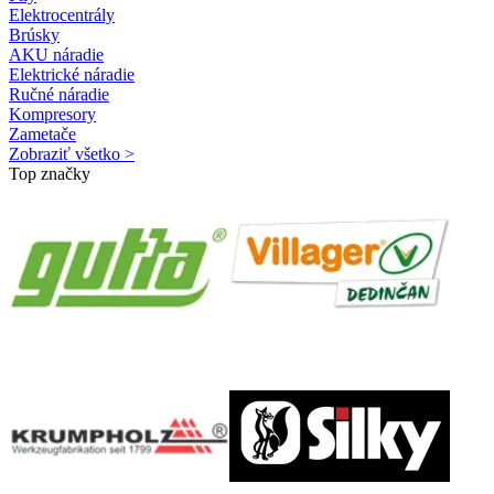
Elektrocentrály
Brúsky
AKU náradie
Elektrické náradie
Ručné náradie
Kompresory
Zametače
Zobraziť všetko >
Top značky