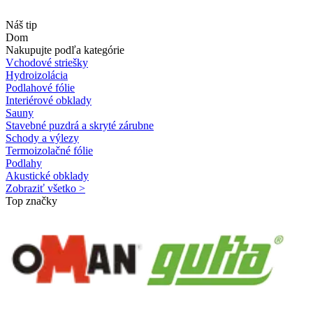
Náš tip
Dom
Nakupujte podľa kategórie
Vchodové striešky
Hydroizolácia
Podlahové fólie
Interiérové obklady
Sauny
Stavebné puzdrá a skryté zárubne
Schody a výlezy
Termoizolačné fólie
Podlahy
Akustické obklady
Zobraziť všetko >
Top značky