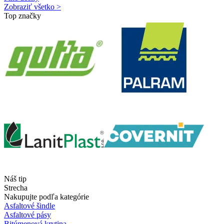
Zobraziť všetko >
Top značky
Náš tip
Strecha
Nakupujte podľa kategórie
Asfaltové šindle
Asfaltové pásy
Bitúmenová krytina