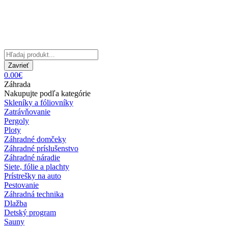
Zavrieť
0.00€
Záhrada
Nakupujte podľa kategórie
Skleníky a fóliovníky
Zatrávňovanie
Pergoly
Ploty
Záhradné domčeky
Záhradné príslušenstvo
Záhradné náradie
Siete, fólie a plachty
Prístrešky na auto
Pestovanie
Záhradná technika
Dlažba
Detský program
Sauny