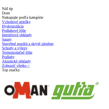
Náš tip
Dom
Nakupujte podľa kategórie
Vchodové striešky
Hydroizolácia
Podlahové fólie
Interiérové obklady
Sauny
Stavebné puzdrá a skryté zárubne
Schody a výlezy
Termoizolačné fólie
Podlahy
Akustické obklady
Zobraziť všetko >
Top značky