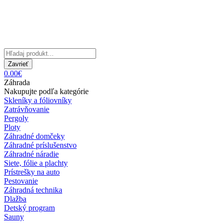
Zavrieť
0.00€
Záhrada
Nakupujte podľa kategórie
Skleníky a fóliovníky
Zatrávňovanie
Pergoly
Ploty
Záhradné domčeky
Záhradné príslušenstvo
Záhradné náradie
Siete, fólie a plachty
Prístrešky na auto
Pestovanie
Záhradná technika
Dlažba
Detský program
Sauny