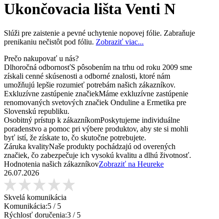
Ukončovacia lišta Venti N
Slúži pre zaistenie a pevné uchytenie nopovej fólie. Zabraňuje
prenikaniu nečistôt pod fóliu.
Zobraziť viac...
Prečo nakupovať u nás?
Dlhoročná odbornosť
S pôsobením na trhu od roku 2009 sme
získali cenné skúsenosti a odborné znalosti, ktoré nám
umožňujú lepšie rozumieť potrebám našich zákazníkov.
Exkluzívne zastúpenie značiek
Máme exkluzívne zastúpenie
renomovaných svetových značiek Onduline a Ermetika pre
Slovenskú republiku.
Osobitný prístup k zákazníkom
Poskytujeme individuálne
poradenstvo a pomoc pri výbere produktov, aby ste si mohli
byť istí, že získate to, čo skutočne potrebujete.
Záruka kvality
Naše produkty pochádzajú od overených
značiek, čo zabezpečuje ich vysokú kvalitu a dlhú životnosť.
Hodnotenia našich zákazníkov
Zobraziť na Heureke
26.07.2026
Skvelá komunikácia
Komunikácia:
5
/ 5
Rýchlosť doručenia:
3
/ 5