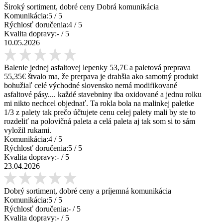
Široký sortiment, dobré ceny Dobrá komunikácia
Komunikácia:
5
/ 5
Rýchlosť doručenia:
4
/ 5
Kvalita dopravy:
-
/ 5
10.05.2026
Balenie jednej asfaltovej lepenky 53,7€ a paletová preprava
55,35€ štvalo ma, že prerpava je drahšia ako samotný produkt
bohužiaľ celé východné slovensko nemá modifikované
asfaltové pásy.... každé stavebniny iba oxidované a jednu rolku
mi nikto nechcel objednať. Ta rokla bola na malinkej paletke
1/3 z palety tak prečo účtujete cenu celej palety mali by ste to
rozdeliť na polovičná paleta a celá paleta aj tak som si to sám
vyložil rukami.
Komunikácia:
4
/ 5
Rýchlosť doručenia:
5
/ 5
Kvalita dopravy:
-
/ 5
23.04.2026
Dobrý sortiment, dobré ceny a príjemná komunikácia
Komunikácia:
5
/ 5
Rýchlosť doručenia:
-
/ 5
Kvalita dopravy:
-
/ 5