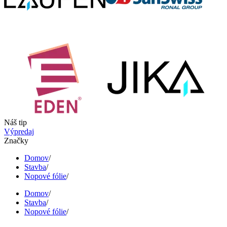
Náš tip
Výpredaj
Značky
Domov
/
Stavba
/
Nopové fólie
/
Domov
/
Stavba
/
Nopové fólie
/