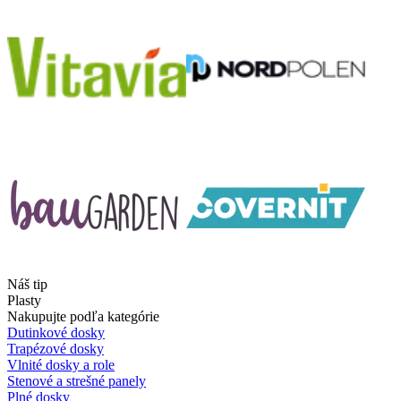
Náš tip
Plasty
Nakupujte podľa kategórie
Dutinkové dosky
Trapézové dosky
Vlnité dosky a role
Stenové a strešné panely
Plné dosky