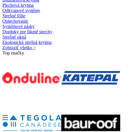
Plechová krytina
Odkvapové systémy
Strešné fólie
Oplechovanie
Systémové pásky
Doplnky pre šikmé strechy
Strešné okná
Ekologická strešná krytina
Zobraziť všetko >
Top značky