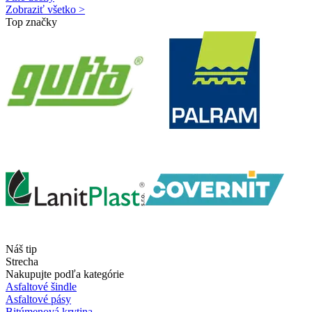
Zobraziť všetko >
Top značky
Náš tip
Strecha
Nakupujte podľa kategórie
Asfaltové šindle
Asfaltové pásy
Bitúmenová krytina