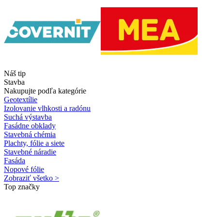
Náš tip
Stavba
Nakupujte podľa kategórie
Geotextílie
Izolovanie vlhkosti a radónu
Suchá výstavba
Fasádne obklady
Stavebná chémia
Plachty, fólie a siete
Stavebné náradie
Fasáda
Nopové fólie
Zobraziť všetko >
Top značky