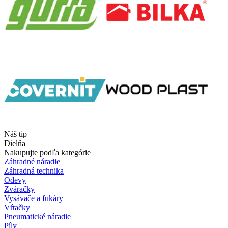
Náš tip
Dielňa
Nakupujte podľa kategórie
Záhradné náradie
Záhradná technika
Odevy
Zváračky
Vysávače a fukáry
Vŕtačky
Pneumatické náradie
Píly