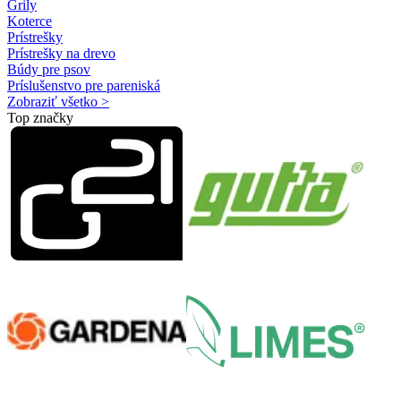
Grily
Koterce
Prístrešky
Prístrešky na drevo
Búdy pre psov
Príslušenstvo pre pareniská
Zobraziť všetko >
Top značky