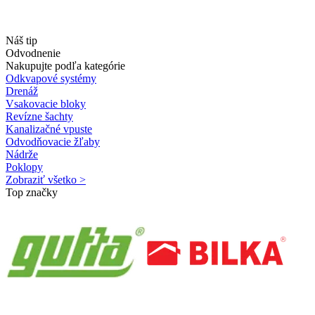
Náš tip
Odvodnenie
Nakupujte podľa kategórie
Odkvapové systémy
Drenáž
Vsakovacie bloky
Revízne šachty
Kanalizačné vpuste
Odvodňovacie žľaby
Nádrže
Poklopy
Zobraziť všetko >
Top značky