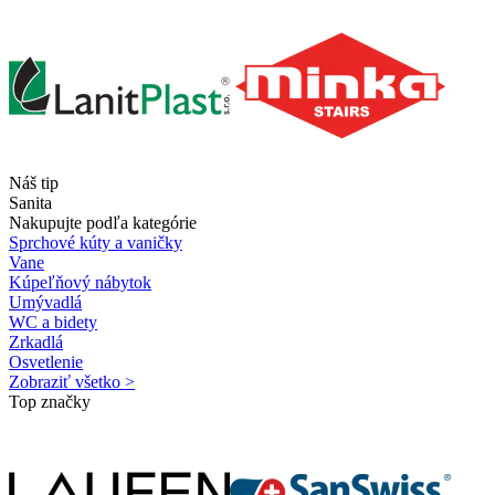
Náš tip
Sanita
Nakupujte podľa kategórie
Sprchové kúty a vaničky
Vane
Kúpeľňový nábytok
Umývadlá
WC a bidety
Zrkadlá
Osvetlenie
Zobraziť všetko >
Top značky