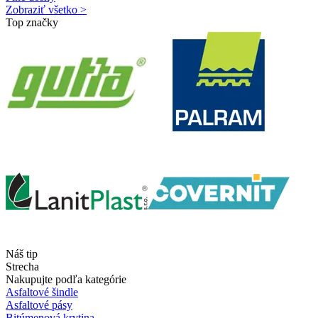
Zobraziť všetko >
Top značky
Náš tip
Strecha
Nakupujte podľa kategórie
Asfaltové šindle
Asfaltové pásy
Bitúmenová krytina