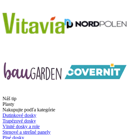
Náš tip
Plasty
Nakupujte podľa kategórie
Dutinkové dosky
Trapézové dosky
Vlnité dosky a role
Stenové a strešné panely
Plné dosky