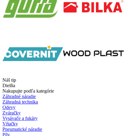
Náš tip
Dielňa
Nakupujte podľa kategórie
Záhradné náradie
Záhradná technika
Odevy
Zváračky
Vysávače a fukáry
Vŕtačky
Pneumatické náradie
Píly