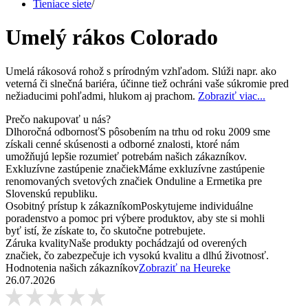
Tieniace siete
/
Umelý rákos Colorado
Umelá rákosová rohož s prírodným vzhľadom. Slúži napr. ako
veterná či slnečná bariéra, účinne tiež ochráni vaše súkromie pred
nežiaducimi pohľadmi, hlukom aj prachom.
Zobraziť viac...
Prečo nakupovať u nás?
Dlhoročná odbornosť
S pôsobením na trhu od roku 2009 sme
získali cenné skúsenosti a odborné znalosti, ktoré nám
umožňujú lepšie rozumieť potrebám našich zákazníkov.
Exkluzívne zastúpenie značiek
Máme exkluzívne zastúpenie
renomovaných svetových značiek Onduline a Ermetika pre
Slovenskú republiku.
Osobitný prístup k zákazníkom
Poskytujeme individuálne
poradenstvo a pomoc pri výbere produktov, aby ste si mohli
byť istí, že získate to, čo skutočne potrebujete.
Záruka kvality
Naše produkty pochádzajú od overených
značiek, čo zabezpečuje ich vysokú kvalitu a dlhú životnosť.
Hodnotenia našich zákazníkov
Zobraziť na Heureke
26.07.2026