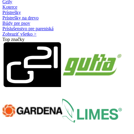
Grily
Koterce
Prístrešky
Prístrešky na drevo
Búdy pre psov
Príslušenstvo pre pareniská
Zobraziť všetko >
Top značky