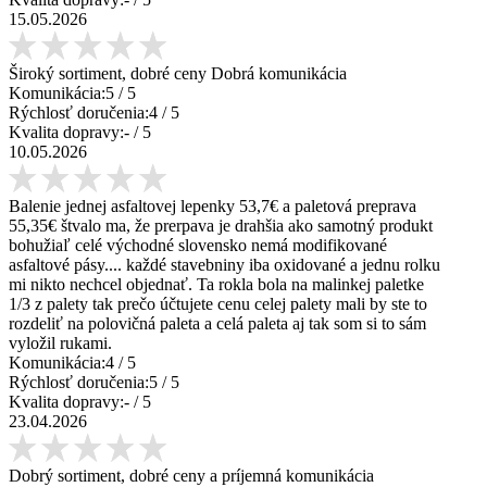
15.05.2026
Široký sortiment, dobré ceny Dobrá komunikácia
Komunikácia:
5
/ 5
Rýchlosť doručenia:
4
/ 5
Kvalita dopravy:
-
/ 5
10.05.2026
Balenie jednej asfaltovej lepenky 53,7€ a paletová preprava
55,35€ štvalo ma, že prerpava je drahšia ako samotný produkt
bohužiaľ celé východné slovensko nemá modifikované
asfaltové pásy.... každé stavebniny iba oxidované a jednu rolku
mi nikto nechcel objednať. Ta rokla bola na malinkej paletke
1/3 z palety tak prečo účtujete cenu celej palety mali by ste to
rozdeliť na polovičná paleta a celá paleta aj tak som si to sám
vyložil rukami.
Komunikácia:
4
/ 5
Rýchlosť doručenia:
5
/ 5
Kvalita dopravy:
-
/ 5
23.04.2026
Dobrý sortiment, dobré ceny a príjemná komunikácia