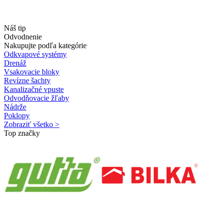
Náš tip
Odvodnenie
Nakupujte podľa kategórie
Odkvapové systémy
Drenáž
Vsakovacie bloky
Revízne šachty
Kanalizačné vpuste
Odvodňovacie žľaby
Nádrže
Poklopy
Zobraziť všetko >
Top značky