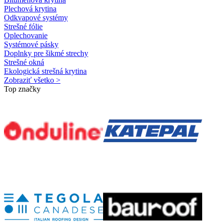
Plechová krytina
Odkvapové systémy
Strešné fólie
Oplechovanie
Systémové pásky
Doplnky pre šikmé strechy
Strešné okná
Ekologická strešná krytina
Zobraziť všetko >
Top značky