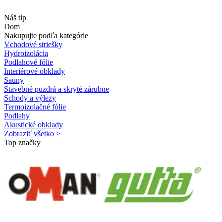
Náš tip
Dom
Nakupujte podľa kategórie
Vchodové striešky
Hydroizolácia
Podlahové fólie
Interiérové obklady
Sauny
Stavebné puzdrá a skryté zárubne
Schody a výlezy
Termoizolačné fólie
Podlahy
Akustické obklady
Zobraziť všetko >
Top značky