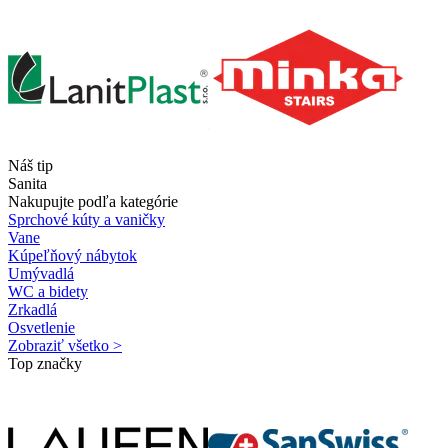
Náš tip
Sanita
Nakupujte podľa kategórie
Sprchové kúty a vaničky
Vane
Kúpeľňový nábytok
Umývadlá
WC a bidety
Zrkadlá
Osvetlenie
Zobraziť všetko >
Top značky