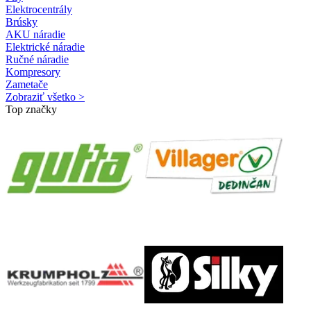
Elektrocentrály
Brúsky
AKU náradie
Elektrické náradie
Ručné náradie
Kompresory
Zametače
Zobraziť všetko >
Top značky