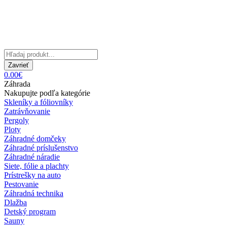
Zavrieť
0.00€
Záhrada
Nakupujte podľa kategórie
Skleníky a fóliovníky
Zatrávňovanie
Pergoly
Ploty
Záhradné domčeky
Záhradné príslušenstvo
Záhradné náradie
Siete, fólie a plachty
Prístrešky na auto
Pestovanie
Záhradná technika
Dlažba
Detský program
Sauny