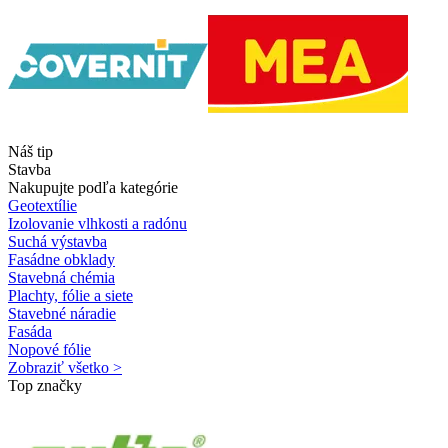
Náš tip
Stavba
Nakupujte podľa kategórie
Geotextílie
Izolovanie vlhkosti a radónu
Suchá výstavba
Fasádne obklady
Stavebná chémia
Plachty, fólie a siete
Stavebné náradie
Fasáda
Nopové fólie
Zobraziť všetko >
Top značky