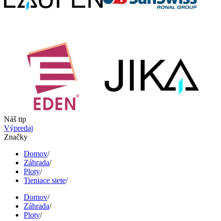
Náš tip
Výpredaj
Značky
Domov
/
Záhrada
/
Ploty
/
Tieniace siete
/
Domov
/
Záhrada
/
Ploty
/