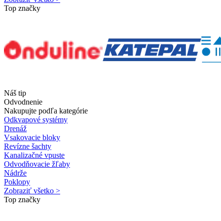
Top značky
Náš tip
Odvodnenie
Nakupujte podľa kategórie
Odkvapové systémy
Drenáž
Vsakovacie bloky
Revízne šachty
Kanalizačné vpuste
Odvodňovacie žľaby
Nádrže
Poklopy
Zobraziť všetko >
Top značky