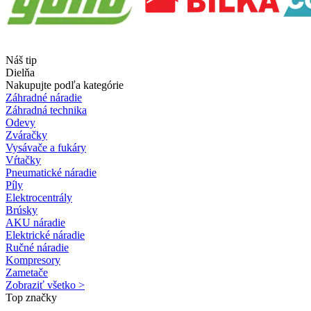
Náš tip
Dielňa
Nakupujte podľa kategórie
Záhradné náradie
Záhradná technika
Odevy
Zváračky
Vysávače a fukáry
Vŕtačky
Pneumatické náradie
Píly
Elektrocentrály
Brúsky
AKU náradie
Elektrické náradie
Ručné náradie
Kompresory
Zametače
Zobraziť všetko >
Top značky