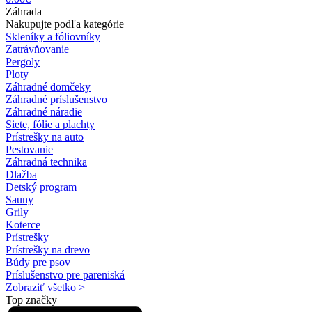
Záhrada
Nakupujte podľa kategórie
Skleníky a fóliovníky
Zatrávňovanie
Pergoly
Ploty
Záhradné domčeky
Záhradné príslušenstvo
Záhradné náradie
Siete, fólie a plachty
Prístrešky na auto
Pestovanie
Záhradná technika
Dlažba
Detský program
Sauny
Grily
Koterce
Prístrešky
Prístrešky na drevo
Búdy pre psov
Príslušenstvo pre pareniská
Zobraziť všetko >
Top značky