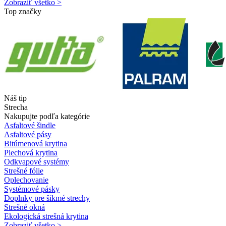
Zobraziť všetko >
Top značky
Náš tip
Strecha
Nakupujte podľa kategórie
Asfaltové šindle
Asfaltové pásy
Bitúmenová krytina
Plechová krytina
Odkvapové systémy
Strešné fólie
Oplechovanie
Systémové pásky
Doplnky pre šikmé strechy
Strešné okná
Ekologická strešná krytina
Zobraziť všetko >