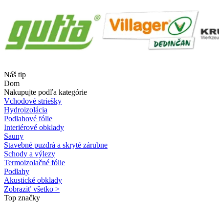
Náš tip
Dom
Nakupujte podľa kategórie
Vchodové striešky
Hydroizolácia
Podlahové fólie
Interiérové obklady
Sauny
Stavebné puzdrá a skryté zárubne
Schody a výlezy
Termoizolačné fólie
Podlahy
Akustické obklady
Zobraziť všetko >
Top značky