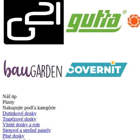
Náš tip
Plasty
Nakupujte podľa kategórie
Dutinkové dosky
Trapézové dosky
Vlnité dosky a role
Stenové a strešné panely
Plné dosky