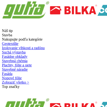
Náš tip
Stavba
Nakupujte podľa kategórie
Geotextílie
Izolovanie vlhkosti a radónu
Suchá výstavba
Fasádne obklady
Stavebná chémia
Plachty, fólie a siete
Stavebné náradie
Fasáda
Nopové fólie
Zobraziť všetko >
Top značky