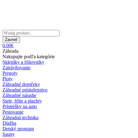
Zavrieť
0.00€
Záhrada
Nakupujte podľa kategórie
Skleníky a fóliovníky
Zatrávňovanie
Pergoly
Ploty
Záhradné domčeky
Záhradné príslušenstvo
Záhradné náradie
Siete, fólie a plachty
Prístrešky na auto
Pestovanie
Záhradná technika
Dlažba
Detský program
Sauny