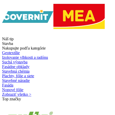
Náš tip
Stavba
Nakupujte podľa kategórie
Geotextílie
Izolovanie vlhkosti a radónu
Suchá výstavba
Fasádne obklady
Stavebná chémia
Plachty, fólie a siete
Stavebné náradie
Fasáda
Nopové fólie
Zobraziť všetko >
Top značky