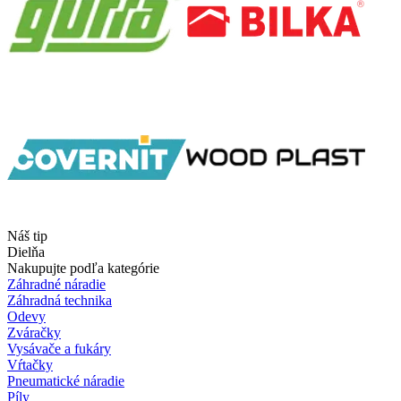
Náš tip
Dielňa
Nakupujte podľa kategórie
Záhradné náradie
Záhradná technika
Odevy
Zváračky
Vysávače a fukáry
Vŕtačky
Pneumatické náradie
Píly