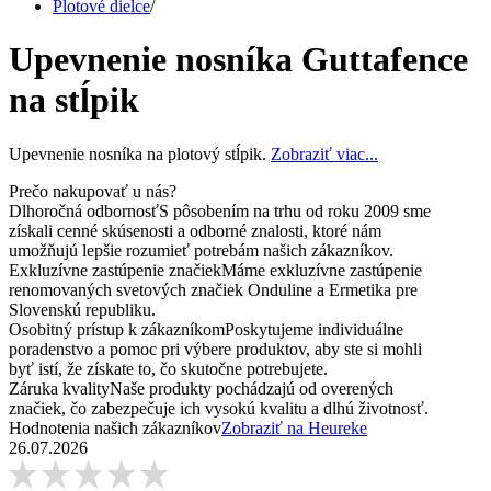
Plotové dielce
/
Upevnenie nosníka Guttafence
na stĺpik
Upevnenie nosníka na plotový stĺpik.
Zobraziť viac...
Prečo nakupovať u nás?
Dlhoročná odbornosť
S pôsobením na trhu od roku 2009 sme
získali cenné skúsenosti a odborné znalosti, ktoré nám
umožňujú lepšie rozumieť potrebám našich zákazníkov.
Exkluzívne zastúpenie značiek
Máme exkluzívne zastúpenie
renomovaných svetových značiek Onduline a Ermetika pre
Slovenskú republiku.
Osobitný prístup k zákazníkom
Poskytujeme individuálne
poradenstvo a pomoc pri výbere produktov, aby ste si mohli
byť istí, že získate to, čo skutočne potrebujete.
Záruka kvality
Naše produkty pochádzajú od overených
značiek, čo zabezpečuje ich vysokú kvalitu a dlhú životnosť.
Hodnotenia našich zákazníkov
Zobraziť na Heureke
26.07.2026