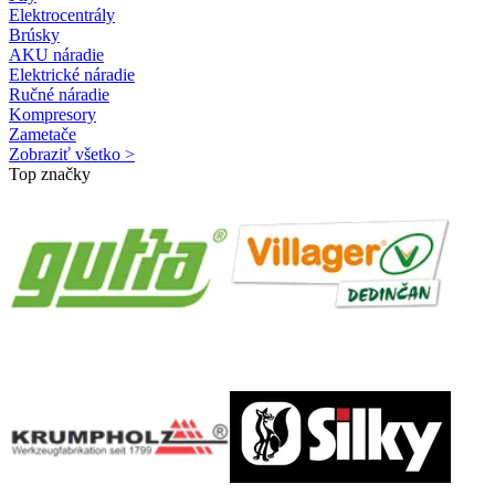
Elektrocentrály
Brúsky
AKU náradie
Elektrické náradie
Ručné náradie
Kompresory
Zametače
Zobraziť všetko >
Top značky