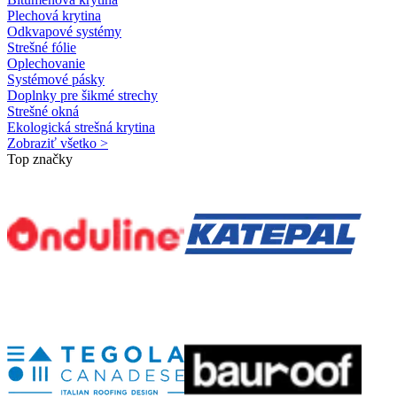
Plechová krytina
Odkvapové systémy
Strešné fólie
Oplechovanie
Systémové pásky
Doplnky pre šikmé strechy
Strešné okná
Ekologická strešná krytina
Zobraziť všetko >
Top značky