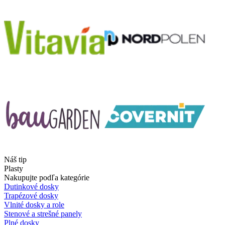
Náš tip
Plasty
Nakupujte podľa kategórie
Dutinkové dosky
Trapézové dosky
Vlnité dosky a role
Stenové a strešné panely
Plné dosky