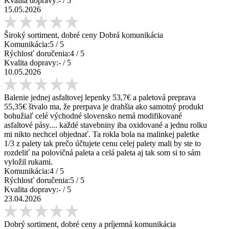
Kvalita dopravy:
-
/ 5
15.05.2026
Široký sortiment, dobré ceny Dobrá komunikácia
Komunikácia:
5
/ 5
Rýchlosť doručenia:
4
/ 5
Kvalita dopravy:
-
/ 5
10.05.2026
Balenie jednej asfaltovej lepenky 53,7€ a paletová preprava
55,35€ štvalo ma, že prerpava je drahšia ako samotný produkt
bohužiaľ celé východné slovensko nemá modifikované
asfaltové pásy.... každé stavebniny iba oxidované a jednu rolku
mi nikto nechcel objednať. Ta rokla bola na malinkej paletke
1/3 z palety tak prečo účtujete cenu celej palety mali by ste to
rozdeliť na polovičná paleta a celá paleta aj tak som si to sám
vyložil rukami.
Komunikácia:
4
/ 5
Rýchlosť doručenia:
5
/ 5
Kvalita dopravy:
-
/ 5
23.04.2026
Dobrý sortiment, dobré ceny a príjemná komunikácia