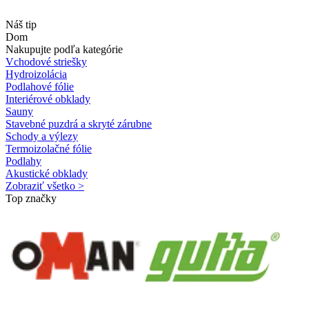
Náš tip
Dom
Nakupujte podľa kategórie
Vchodové striešky
Hydroizolácia
Podlahové fólie
Interiérové obklady
Sauny
Stavebné puzdrá a skryté zárubne
Schody a výlezy
Termoizolačné fólie
Podlahy
Akustické obklady
Zobraziť všetko >
Top značky