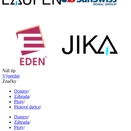
Náš tip
Výpredaj
Značky
Domov
/
Záhrada
/
Ploty
/
Plotové dielce
/
Domov
/
Záhrada
/
Ploty
/