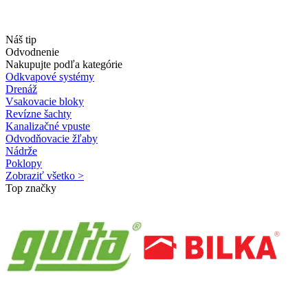
Náš tip
Odvodnenie
Nakupujte podľa kategórie
Odkvapové systémy
Drenáž
Vsakovacie bloky
Revízne šachty
Kanalizačné vpuste
Odvodňovacie žľaby
Nádrže
Poklopy
Zobraziť všetko >
Top značky