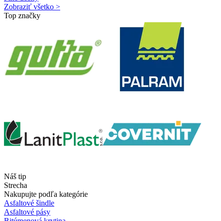
Zobraziť všetko >
Top značky
Náš tip
Strecha
Nakupujte podľa kategórie
Asfaltové šindle
Asfaltové pásy
Bitúmenová krytina