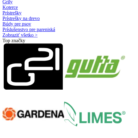
Grily
Koterce
Prístrešky
Prístrešky na drevo
Búdy pre psov
Príslušenstvo pre pareniská
Zobraziť všetko >
Top značky