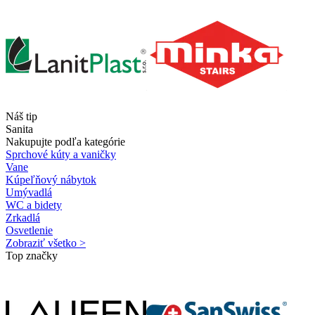
Náš tip
Sanita
Nakupujte podľa kategórie
Sprchové kúty a vaničky
Vane
Kúpeľňový nábytok
Umývadlá
WC a bidety
Zrkadlá
Osvetlenie
Zobraziť všetko >
Top značky