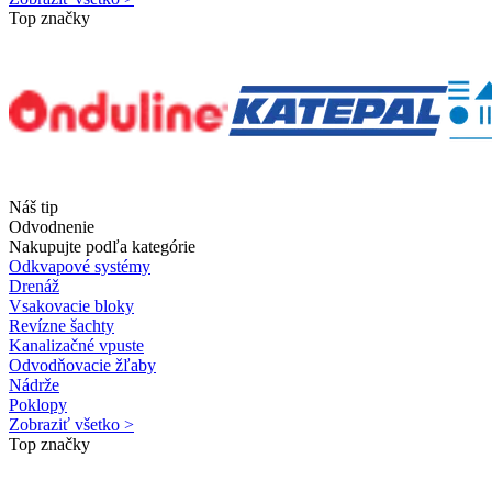
Top značky
Náš tip
Odvodnenie
Nakupujte podľa kategórie
Odkvapové systémy
Drenáž
Vsakovacie bloky
Revízne šachty
Kanalizačné vpuste
Odvodňovacie žľaby
Nádrže
Poklopy
Zobraziť všetko >
Top značky