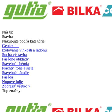
Náš tip
Stavba
Nakupujte podľa kategórie
Geotextílie
Izolovanie vlhkosti a radónu
Suchá výstavba
Fasádne obklady
Stavebná chémia
Plachty, fólie a siete
Stavebné náradie
Fasáda
Nopové fólie
Zobraziť všetko >
Top značky