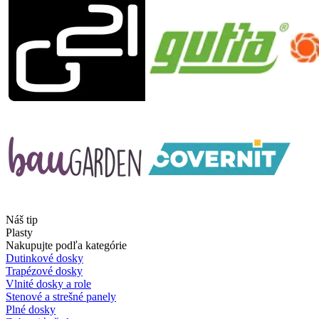
Náš tip
Plasty
Nakupujte podľa kategórie
Dutinkové dosky
Trapézové dosky
Vlnité dosky a role
Stenové a strešné panely
Plné dosky