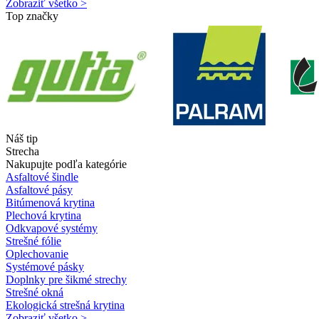
Zobraziť všetko >
Top značky
Náš tip
Strecha
Nakupujte podľa kategórie
Asfaltové šindle
Asfaltové pásy
Bitúmenová krytina
Plechová krytina
Odkvapové systémy
Strešné fólie
Oplechovanie
Systémové pásky
Doplnky pre šikmé strechy
Strešné okná
Ekologická strešná krytina
Zobraziť všetko >