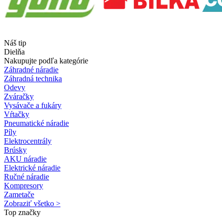
Náš tip
Dielňa
Nakupujte podľa kategórie
Záhradné náradie
Záhradná technika
Odevy
Zváračky
Vysávače a fukáry
Vŕtačky
Pneumatické náradie
Píly
Elektrocentrály
Brúsky
AKU náradie
Elektrické náradie
Ručné náradie
Kompresory
Zametače
Zobraziť všetko >
Top značky