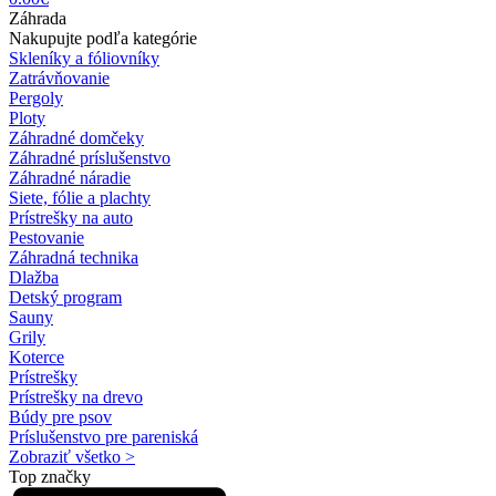
Záhrada
Nakupujte podľa kategórie
Skleníky a fóliovníky
Zatrávňovanie
Pergoly
Ploty
Záhradné domčeky
Záhradné príslušenstvo
Záhradné náradie
Siete, fólie a plachty
Prístrešky na auto
Pestovanie
Záhradná technika
Dlažba
Detský program
Sauny
Grily
Koterce
Prístrešky
Prístrešky na drevo
Búdy pre psov
Príslušenstvo pre pareniská
Zobraziť všetko >
Top značky