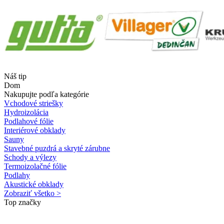
Náš tip
Dom
Nakupujte podľa kategórie
Vchodové striešky
Hydroizolácia
Podlahové fólie
Interiérové obklady
Sauny
Stavebné puzdrá a skryté zárubne
Schody a výlezy
Termoizolačné fólie
Podlahy
Akustické obklady
Zobraziť všetko >
Top značky