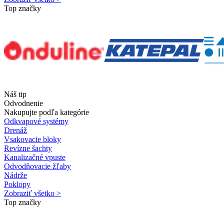
Top značky
Náš tip
Odvodnenie
Nakupujte podľa kategórie
Odkvapové systémy
Drenáž
Vsakovacie bloky
Revízne šachty
Kanalizačné vpuste
Odvodňovacie žľaby
Nádrže
Poklopy
Zobraziť všetko >
Top značky