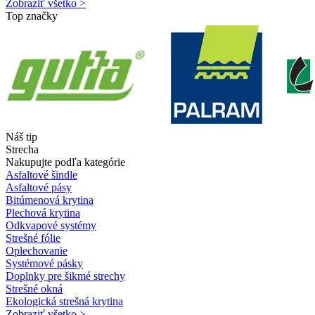
Zobraziť všetko >
Top značky
Náš tip
Strecha
Nakupujte podľa kategórie
Asfaltové šindle
Asfaltové pásy
Bitúmenová krytina
Plechová krytina
Odkvapové systémy
Strešné fólie
Oplechovanie
Systémové pásky
Doplnky pre šikmé strechy
Strešné okná
Ekologická strešná krytina
Zobraziť všetko >