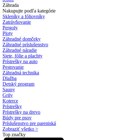
Záhrada
Nakupujte podľa kategórie
Skleníky a fóliovníky
Zatrávňovanie
Pergoly
Ploty
Záhradné domčeky
Záhradné príslušenstvo
Záhradné náradie
Siete, fólie a plachty
Prístrešky na auto
Pestovanie
Záhradná technika
Dlažba
Detský program
Sauny
Grily
Koterce
Prístrešky
Prístrešky na drevo
Búdy pre psov
Príslušenstvo pre pareniská
Zobraziť všetko >
Top značky