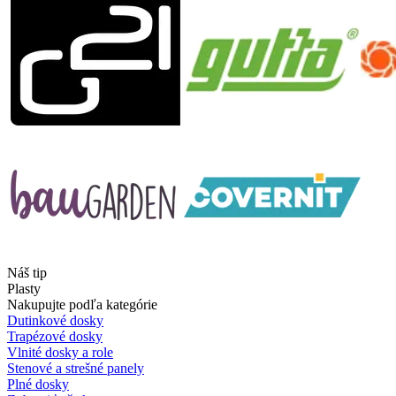
Náš tip
Plasty
Nakupujte podľa kategórie
Dutinkové dosky
Trapézové dosky
Vlnité dosky a role
Stenové a strešné panely
Plné dosky