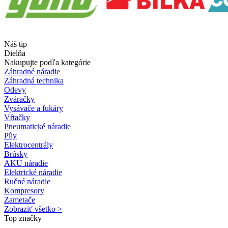
Náš tip
Dielňa
Nakupujte podľa kategórie
Záhradné náradie
Záhradná technika
Odevy
Zváračky
Vysávače a fukáry
Vŕtačky
Pneumatické náradie
Píly
Elektrocentrály
Brúsky
AKU náradie
Elektrické náradie
Ručné náradie
Kompresory
Zametače
Zobraziť všetko >
Top značky