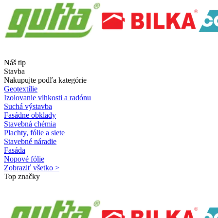
Náš tip
Stavba
Nakupujte podľa kategórie
Geotextílie
Izolovanie vlhkosti a radónu
Suchá výstavba
Fasádne obklady
Stavebná chémia
Plachty, fólie a siete
Stavebné náradie
Fasáda
Nopové fólie
Zobraziť všetko >
Top značky