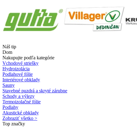
Náš tip
Dom
Nakupujte podľa kategórie
Vchodové striešky
Hydroizolácia
Podlahové fólie
Interiérové obklady
Sauny
Stavebné puzdrá a skryté zárubne
Schody a výlezy
Termoizolačné fólie
Podlahy
Akustické obklady
Zobraziť všetko >
Top značky