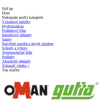
Náš tip
Dom
Nakupujte podľa kategórie
Vchodové striešky
Hydroizolácia
Podlahové fólie
Interiérové obklady
Sauny
Stavebné puzdrá a skryté zárubne
Schody a výlezy
Termoizolačné fólie
Podlahy
Akustické obklady
Zobraziť všetko >
Top značky