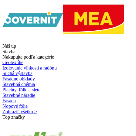
Náš tip
Stavba
Nakupujte podľa kategórie
Geotextílie
Izolovanie vlhkosti a radónu
Suchá výstavba
Fasádne obklady
Stavebná chémia
Plachty, fólie a siete
Stavebné náradie
Fasáda
Nopové fólie
Zobraziť všetko >
Top značky