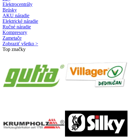
Elektrocentrály
Brúsky
AKU náradie
Elektrické náradie
Ručné náradie
Kompresory
Zametače
Zobraziť všetko >
Top značky