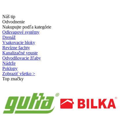
Náš tip
Odvodnenie
Nakupujte podľa kategórie
Odkvapové systémy
Drenáž
Vsakovacie bloky
Revízne šachty
Kanalizačné vpuste
Odvodňovacie žľaby
Nádrže
Poklopy
Zobraziť všetko >
Top značky