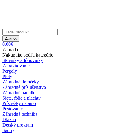
Zavrieť
0.00€
Záhrada
Nakupujte podľa kategórie
Skleníky a fóliovníky
Zatrávňovanie
Pergoly
Ploty
Záhradné domčeky
Záhradné príslušenstvo
Záhradné náradie
Siete, fólie a plachty
Prístrešky na auto
Pestovanie
Záhradná technika
Dlažba
Detský program
Sauny