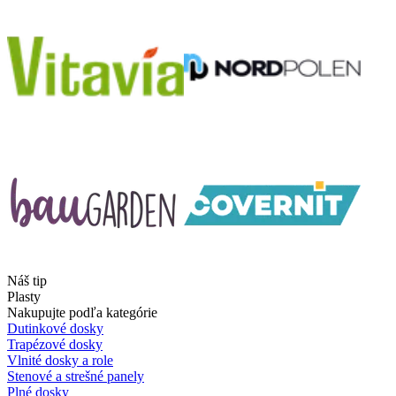
Náš tip
Plasty
Nakupujte podľa kategórie
Dutinkové dosky
Trapézové dosky
Vlnité dosky a role
Stenové a strešné panely
Plné dosky