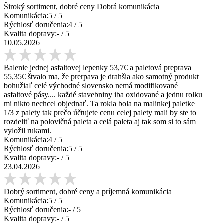
Široký sortiment, dobré ceny Dobrá komunikácia
Komunikácia:
5
/ 5
Rýchlosť doručenia:
4
/ 5
Kvalita dopravy:
-
/ 5
10.05.2026
Balenie jednej asfaltovej lepenky 53,7€ a paletová preprava
55,35€ štvalo ma, že prerpava je drahšia ako samotný produkt
bohužiaľ celé východné slovensko nemá modifikované
asfaltové pásy.... každé stavebniny iba oxidované a jednu rolku
mi nikto nechcel objednať. Ta rokla bola na malinkej paletke
1/3 z palety tak prečo účtujete cenu celej palety mali by ste to
rozdeliť na polovičná paleta a celá paleta aj tak som si to sám
vyložil rukami.
Komunikácia:
4
/ 5
Rýchlosť doručenia:
5
/ 5
Kvalita dopravy:
-
/ 5
23.04.2026
Dobrý sortiment, dobré ceny a príjemná komunikácia
Komunikácia:
5
/ 5
Rýchlosť doručenia:
-
/ 5
Kvalita dopravy:
-
/ 5