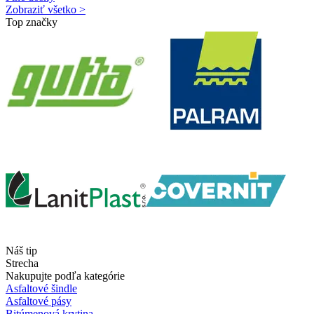
Zobraziť všetko >
Top značky
Náš tip
Strecha
Nakupujte podľa kategórie
Asfaltové šindle
Asfaltové pásy
Bitúmenová krytina