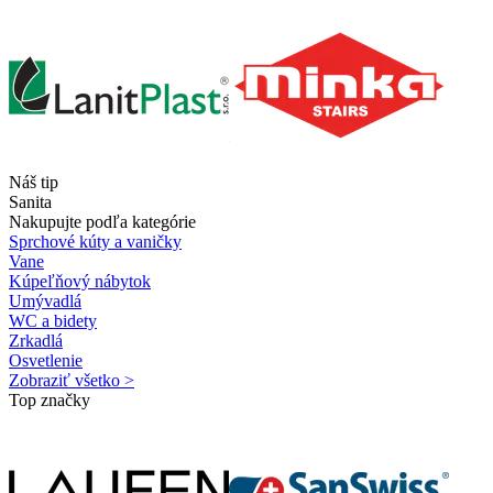
Náš tip
Sanita
Nakupujte podľa kategórie
Sprchové kúty a vaničky
Vane
Kúpeľňový nábytok
Umývadlá
WC a bidety
Zrkadlá
Osvetlenie
Zobraziť všetko >
Top značky