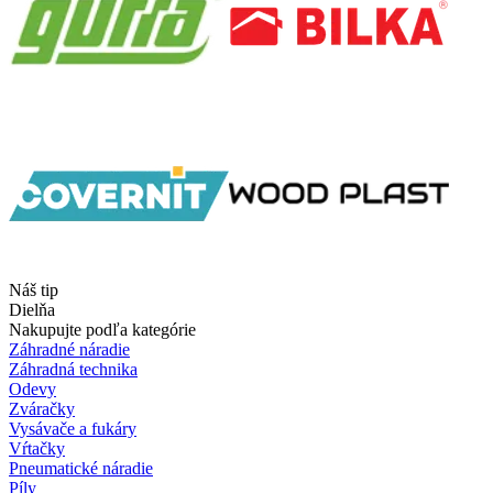
Náš tip
Dielňa
Nakupujte podľa kategórie
Záhradné náradie
Záhradná technika
Odevy
Zváračky
Vysávače a fukáry
Vŕtačky
Pneumatické náradie
Píly