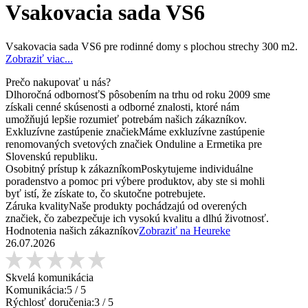
Vsakovacia sada VS6
Vsakovacia sada VS6 pre rodinné domy s plochou strechy 300 m2.
Zobraziť viac...
Prečo nakupovať u nás?
Dlhoročná odbornosť
S pôsobením na trhu od roku 2009 sme
získali cenné skúsenosti a odborné znalosti, ktoré nám
umožňujú lepšie rozumieť potrebám našich zákazníkov.
Exkluzívne zastúpenie značiek
Máme exkluzívne zastúpenie
renomovaných svetových značiek Onduline a Ermetika pre
Slovenskú republiku.
Osobitný prístup k zákazníkom
Poskytujeme individuálne
poradenstvo a pomoc pri výbere produktov, aby ste si mohli
byť istí, že získate to, čo skutočne potrebujete.
Záruka kvality
Naše produkty pochádzajú od overených
značiek, čo zabezpečuje ich vysokú kvalitu a dlhú životnosť.
Hodnotenia našich zákazníkov
Zobraziť na Heureke
26.07.2026
Skvelá komunikácia
Komunikácia:
5
/ 5
Rýchlosť doručenia:
3
/ 5