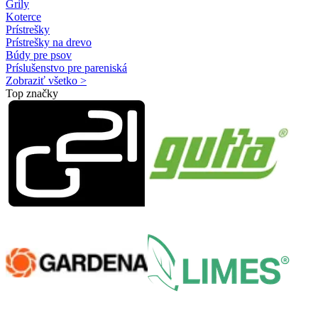
Grily
Koterce
Prístrešky
Prístrešky na drevo
Búdy pre psov
Príslušenstvo pre pareniská
Zobraziť všetko >
Top značky