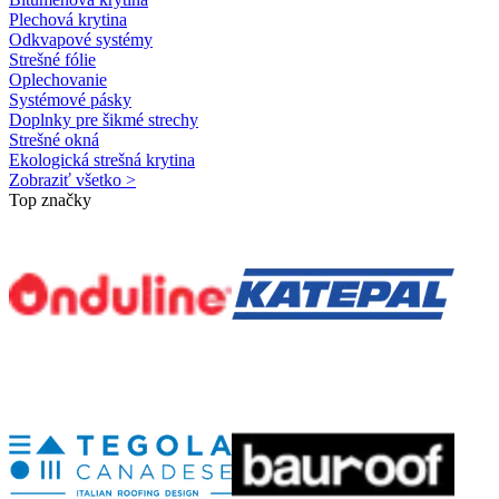
Plechová krytina
Odkvapové systémy
Strešné fólie
Oplechovanie
Systémové pásky
Doplnky pre šikmé strechy
Strešné okná
Ekologická strešná krytina
Zobraziť všetko >
Top značky