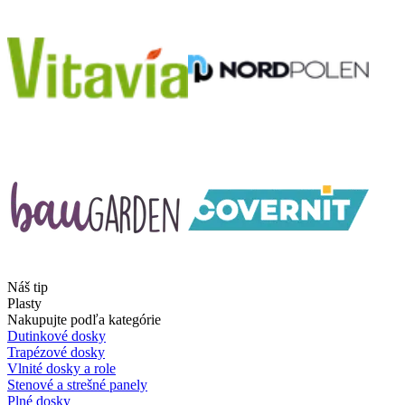
Náš tip
Plasty
Nakupujte podľa kategórie
Dutinkové dosky
Trapézové dosky
Vlnité dosky a role
Stenové a strešné panely
Plné dosky