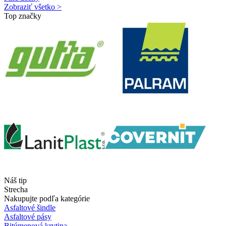
Zobraziť všetko >
Top značky
Náš tip
Strecha
Nakupujte podľa kategórie
Asfaltové šindle
Asfaltové pásy
Bitúmenová krytina