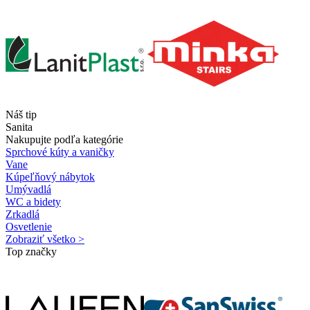
Náš tip
Sanita
Nakupujte podľa kategórie
Sprchové kúty a vaničky
Vane
Kúpeľňový nábytok
Umývadlá
WC a bidety
Zrkadlá
Osvetlenie
Zobraziť všetko >
Top značky