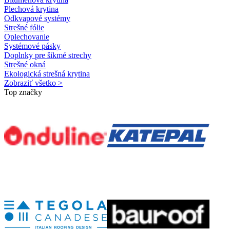
Plechová krytina
Odkvapové systémy
Strešné fólie
Oplechovanie
Systémové pásky
Doplnky pre šikmé strechy
Strešné okná
Ekologická strešná krytina
Zobraziť všetko >
Top značky