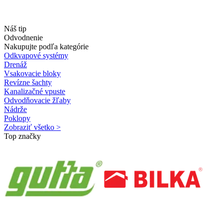
Náš tip
Odvodnenie
Nakupujte podľa kategórie
Odkvapové systémy
Drenáž
Vsakovacie bloky
Revízne šachty
Kanalizačné vpuste
Odvodňovacie žľaby
Nádrže
Poklopy
Zobraziť všetko >
Top značky