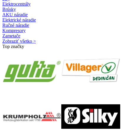
Elektrocentrály
Brúsky
AKU náradie
Elektrické náradie
Ručné náradie
Kompresory
Zametače
Zobraziť všetko >
Top značky