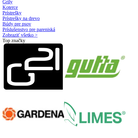
Grily
Koterce
Prístrešky
Prístrešky na drevo
Búdy pre psov
Príslušenstvo pre pareniská
Zobraziť všetko >
Top značky