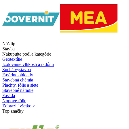
Náš tip
Stavba
Nakupujte podľa kategórie
Geotextílie
Izolovanie vlhkosti a radónu
Suchá výstavba
Fasádne obklady
Stavebná chémia
Plachty, fólie a siete
Stavebné náradie
Fasáda
Nopové fólie
Zobraziť všetko >
Top značky