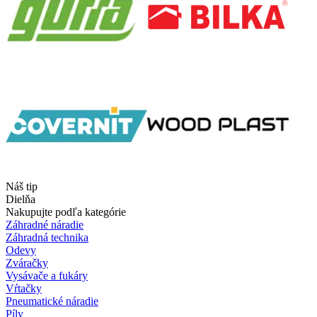
Náš tip
Dielňa
Nakupujte podľa kategórie
Záhradné náradie
Záhradná technika
Odevy
Zváračky
Vysávače a fukáry
Vŕtačky
Pneumatické náradie
Píly