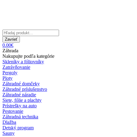
Zavrieť
0.00€
Záhrada
Nakupujte podľa kategórie
Skleníky a fóliovníky
Zatrávňovanie
Pergoly
Ploty
Záhradné domčeky
Záhradné príslušenstvo
Záhradné náradie
Siete, fólie a plachty
Prístrešky na auto
Pestovanie
Záhradná technika
Dlažba
Detský program
Sauny