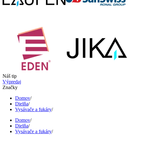
Náš tip
Výpredaj
Značky
Domov
/
Dielňa
/
Vysávače a fukáry
/
Domov
/
Dielňa
/
Vysávače a fukáry
/