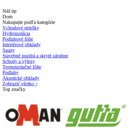
Náš tip
Dom
Nakupujte podľa kategórie
Vchodové striešky
Hydroizolácia
Podlahové fólie
Interiérové obklady
Sauny
Stavebné puzdrá a skryté zárubne
Schody a výlezy
Termoizolačné fólie
Podlahy
Akustické obklady
Zobraziť všetko >
Top značky