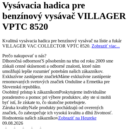
Vysávacia hadica pre
benzínový vysávač VILLAGER
VPTC 8520
Kvalitná vysávacia hadica pre benzínový vysávač na lístie a fukár
VILLAGER VAC COLLECTOR VPTC 8520.
Zobraziť viac...
Prečo nakupovať u nás?
Dlhoročná odbornosť
S pôsobením na trhu od roku 2009 sme
získali cenné skúsenosti a odborné znalosti, ktoré nám
umožňujú lepšie rozumieť potrebám našich zákazníkov.
Exkluzívne zastúpenie značiek
Máme exkluzívne zastúpenie
renomovaných svetových značiek Onduline a Ermetika pre
Slovenskú republiku.
Osobitný prístup k zákazníkom
Poskytujeme individuálne
poradenstvo a pomoc pri výbere produktov, aby ste si mohli
byť istí, že získate to, čo skutočne potrebujete.
Záruka kvality
Naše produkty pochádzajú od overených
značiek, čo zabezpečuje ich vysokú kvalitu a dlhú životnosť.
Hodnotenia našich zákazníkov
Zobraziť na Heureke
09.08.2026