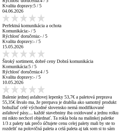
Rýchlosť doručenia:
4
/ 5
Kvalita dopravy:
5
/ 5
04.06.2026
Perfektná komunikácia a ochota
Komunikácia:
-
/ 5
Rýchlosť doručenia:
-
/ 5
Kvalita dopravy:
-
/ 5
15.05.2026
Široký sortiment, dobré ceny Dobrá komunikácia
Komunikácia:
5
/ 5
Rýchlosť doručenia:
4
/ 5
Kvalita dopravy:
-
/ 5
10.05.2026
Balenie jednej asfaltovej lepenky 53,7€ a paletová preprava
55,35€ štvalo ma, že prerpava je drahšia ako samotný produkt
bohužiaľ celé východné slovensko nemá modifikované
asfaltové pásy.... každé stavebniny iba oxidované a jednu rolku
mi nikto nechcel objednať. Ta rokla bola na malinkej paletke
1/3 z palety tak prečo účtujete cenu celej palety mali by ste to
rozdeliť na polovičná paleta a celá paleta aj tak som si to sám