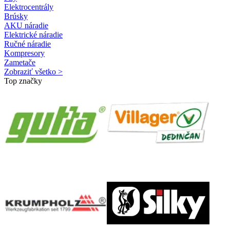
Elektrocentrály
Brúsky
AKU náradie
Elektrické náradie
Ručné náradie
Kompresory
Zametače
Zobraziť všetko >
Top značky