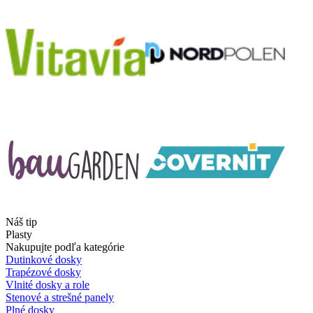
Náš tip
Plasty
Nakupujte podľa kategórie
Dutinkové dosky
Trapézové dosky
Vlnité dosky a role
Stenové a strešné panely
Plné dosky