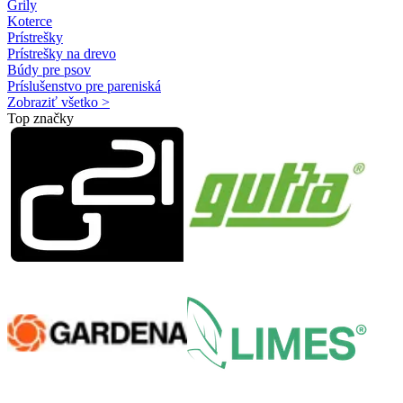
Grily
Koterce
Prístrešky
Prístrešky na drevo
Búdy pre psov
Príslušenstvo pre pareniská
Zobraziť všetko >
Top značky