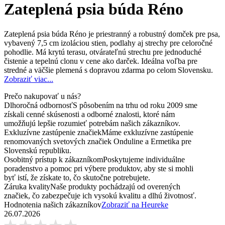
Zateplená psia búda Réno
Zateplená psia búda Réno je priestranný a robustný domček pre psa,
vybavený 7,5 cm izoláciou stien, podlahy aj strechy pre celoročné
pohodlie. Má krytú terasu, otvárateľnú strechu pre jednoduché
čistenie a tepelnú clonu v cene ako darček. Ideálna voľba pre
stredné a väčšie plemená s dopravou zdarma po celom Slovensku.
Zobraziť viac...
Prečo nakupovať u nás?
Dlhoročná odbornosť
S pôsobením na trhu od roku 2009 sme
získali cenné skúsenosti a odborné znalosti, ktoré nám
umožňujú lepšie rozumieť potrebám našich zákazníkov.
Exkluzívne zastúpenie značiek
Máme exkluzívne zastúpenie
renomovaných svetových značiek Onduline a Ermetika pre
Slovenskú republiku.
Osobitný prístup k zákazníkom
Poskytujeme individuálne
poradenstvo a pomoc pri výbere produktov, aby ste si mohli
byť istí, že získate to, čo skutočne potrebujete.
Záruka kvality
Naše produkty pochádzajú od overených
značiek, čo zabezpečuje ich vysokú kvalitu a dlhú životnosť.
Hodnotenia našich zákazníkov
Zobraziť na Heureke
26.07.2026