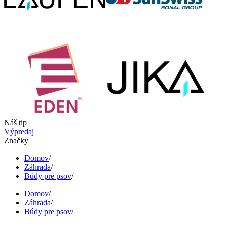
Náš tip
Výpredaj
Značky
Domov
/
Záhrada
/
Búdy pre psov
/
Domov
/
Záhrada
/
Búdy pre psov
/