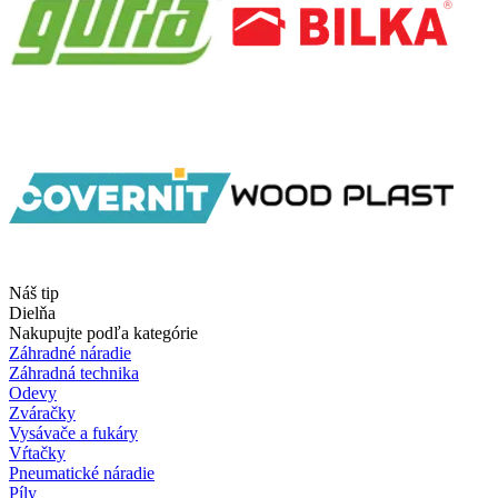
Náš tip
Dielňa
Nakupujte podľa kategórie
Záhradné náradie
Záhradná technika
Odevy
Zváračky
Vysávače a fukáry
Vŕtačky
Pneumatické náradie
Píly