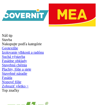
Náš tip
Stavba
Nakupujte podľa kategórie
Geotextílie
Izolovanie vlhkosti a radónu
Suchá výstavba
Fasádne obklady
Stavebná chémia
Plachty, fólie a siete
Stavebné náradie
Fasáda
Nopové fólie
Zobraziť všetko >
Top značky