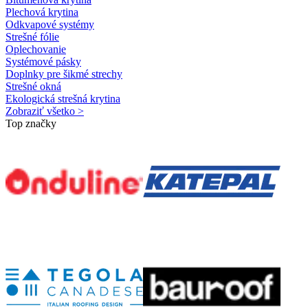
Plechová krytina
Odkvapové systémy
Strešné fólie
Oplechovanie
Systémové pásky
Doplnky pre šikmé strechy
Strešné okná
Ekologická strešná krytina
Zobraziť všetko >
Top značky