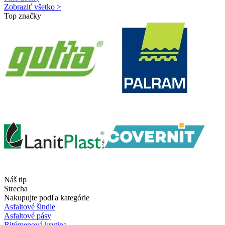
Zobraziť všetko >
Top značky
Náš tip
Strecha
Nakupujte podľa kategórie
Asfaltové šindle
Asfaltové pásy
Bitúmenová krytina