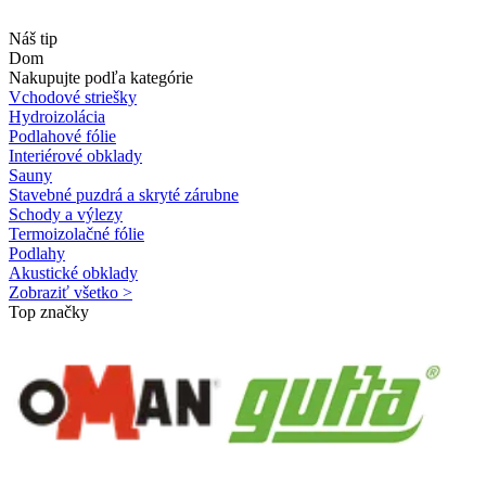
Náš tip
Dom
Nakupujte podľa kategórie
Vchodové striešky
Hydroizolácia
Podlahové fólie
Interiérové obklady
Sauny
Stavebné puzdrá a skryté zárubne
Schody a výlezy
Termoizolačné fólie
Podlahy
Akustické obklady
Zobraziť všetko >
Top značky