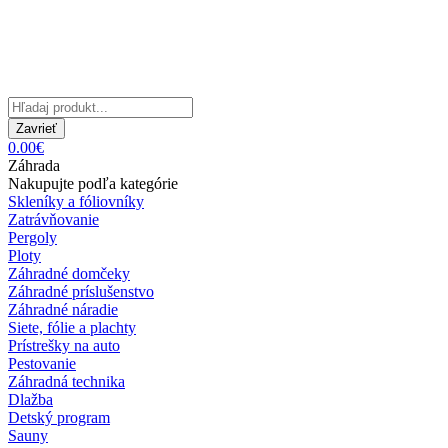
Zavrieť
0.00€
Záhrada
Nakupujte podľa kategórie
Skleníky a fóliovníky
Zatrávňovanie
Pergoly
Ploty
Záhradné domčeky
Záhradné príslušenstvo
Záhradné náradie
Siete, fólie a plachty
Prístrešky na auto
Pestovanie
Záhradná technika
Dlažba
Detský program
Sauny