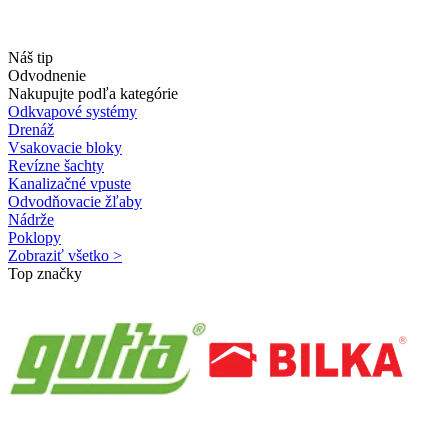
Náš tip
Odvodnenie
Nakupujte podľa kategórie
Odkvapové systémy
Drenáž
Vsakovacie bloky
Revízne šachty
Kanalizačné vpuste
Odvodňovacie žľaby
Nádrže
Poklopy
Zobraziť všetko >
Top značky