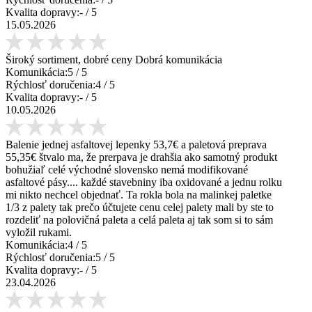
Kvalita dopravy:
-
/ 5
15.05.2026
Široký sortiment, dobré ceny Dobrá komunikácia
Komunikácia:
5
/ 5
Rýchlosť doručenia:
4
/ 5
Kvalita dopravy:
-
/ 5
10.05.2026
Balenie jednej asfaltovej lepenky 53,7€ a paletová preprava
55,35€ štvalo ma, že prerpava je drahšia ako samotný produkt
bohužiaľ celé východné slovensko nemá modifikované
asfaltové pásy.... každé stavebniny iba oxidované a jednu rolku
mi nikto nechcel objednať. Ta rokla bola na malinkej paletke
1/3 z palety tak prečo účtujete cenu celej palety mali by ste to
rozdeliť na polovičná paleta a celá paleta aj tak som si to sám
vyložil rukami.
Komunikácia:
4
/ 5
Rýchlosť doručenia:
5
/ 5
Kvalita dopravy:
-
/ 5
23.04.2026