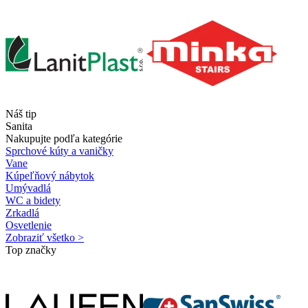
Náš tip
Sanita
Nakupujte podľa kategórie
Sprchové kúty a vaničky
Vane
Kúpeľňový nábytok
Umývadlá
WC a bidety
Zrkadlá
Osvetlenie
Zobraziť všetko >
Top značky