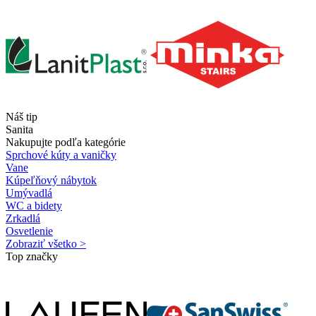
Náš tip
Sanita
Nakupujte podľa kategórie
Sprchové kúty a vaničky
Vane
Kúpeľňový nábytok
Umývadlá
WC a bidety
Zrkadlá
Osvetlenie
Zobraziť všetko >
Top značky