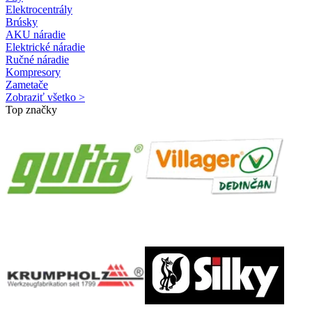
Elektrocentrály
Brúsky
AKU náradie
Elektrické náradie
Ručné náradie
Kompresory
Zametače
Zobraziť všetko >
Top značky