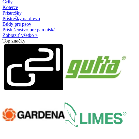
Grily
Koterce
Prístrešky
Prístrešky na drevo
Búdy pre psov
Príslušenstvo pre pareniská
Zobraziť všetko >
Top značky