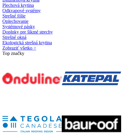
Plechová krytina
Odkvapové systémy
Strešné fólie
Oplechovanie
Systémové pásky
Doplnky pre šikmé strechy
Strešné okná
Ekologická strešná krytina
Zobraziť všetko >
Top značky