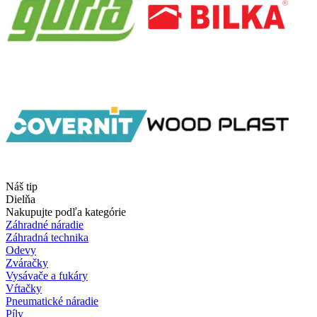
Náš tip
Dielňa
Nakupujte podľa kategórie
Záhradné náradie
Záhradná technika
Odevy
Zváračky
Vysávače a fukáry
Vŕtačky
Pneumatické náradie
Píly