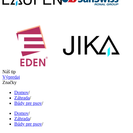
Náš tip
Výpredaj
Značky
Domov
/
Záhrada
/
Búdy pre psov
/
Domov
/
Záhrada
/
Búdy pre psov
/