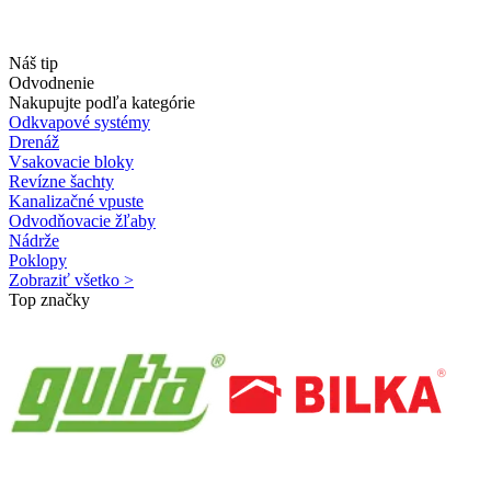
Náš tip
Odvodnenie
Nakupujte podľa kategórie
Odkvapové systémy
Drenáž
Vsakovacie bloky
Revízne šachty
Kanalizačné vpuste
Odvodňovacie žľaby
Nádrže
Poklopy
Zobraziť všetko >
Top značky