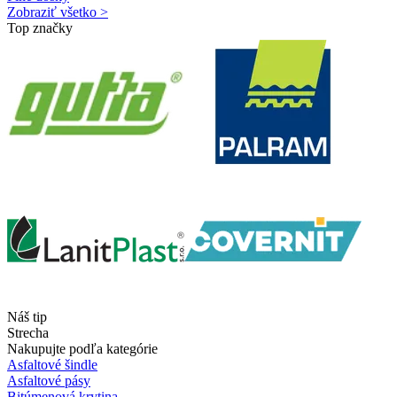
Zobraziť všetko >
Top značky
Náš tip
Strecha
Nakupujte podľa kategórie
Asfaltové šindle
Asfaltové pásy
Bitúmenová krytina