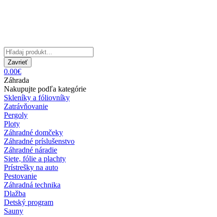
Zavrieť
0.00€
Záhrada
Nakupujte podľa kategórie
Skleníky a fóliovníky
Zatrávňovanie
Pergoly
Ploty
Záhradné domčeky
Záhradné príslušenstvo
Záhradné náradie
Siete, fólie a plachty
Prístrešky na auto
Pestovanie
Záhradná technika
Dlažba
Detský program
Sauny