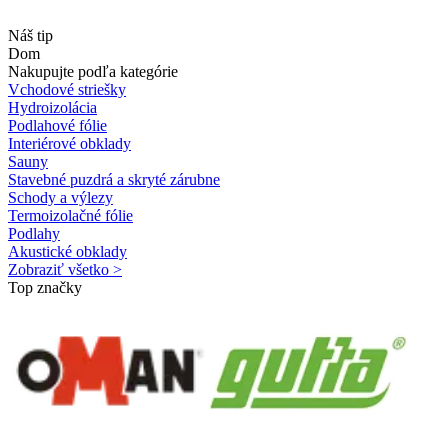
Náš tip
Dom
Nakupujte podľa kategórie
Vchodové striešky
Hydroizolácia
Podlahové fólie
Interiérové obklady
Sauny
Stavebné puzdrá a skryté zárubne
Schody a výlezy
Termoizolačné fólie
Podlahy
Akustické obklady
Zobraziť všetko >
Top značky