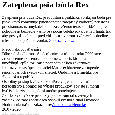
Zateplená psia búda Rex
Zateplená psia búda Rex je robustná a praktická vonkajšia búda pre
psov, ktorá kombinuje plnohodnotne zateplený vnútorný priestor s
priestrannou, uzamykateľnou a zastrešenou terasou – ideálna pre
pohodlie aj bezpečie vášho psa počas celého roka. Je navrhnutá tak,
aby poskytla ochranu pred chladom a vetrom a zároveň pohodlné
miesto na odpočinok vonku.
Zobraziť viac...
Prečo nakupovať u nás?
Dlhoročná odbornosť
S pôsobením na trhu od roku 2009 sme
získali cenné skúsenosti a odborné znalosti, ktoré nám
umožňujú lepšie rozumieť potrebám našich zákazníkov.
Exkluzívne zastúpenie značiek
Máme exkluzívne zastúpenie
renomovaných svetových značiek Onduline a Ermetika pre
Slovenskú republiku.
Osobitný prístup k zákazníkom
Poskytujeme individuálne
poradenstvo a pomoc pri výbere produktov, aby ste si mohli
byť istí, že získate to, čo skutočne potrebujete.
Záruka kvality
Naše produkty pochádzajú od overených
značiek, čo zabezpečuje ich vysokú kvalitu a dlhú životnosť.
Hodnotenia našich zákazníkov
Zobraziť na Heureke
26.07.2026