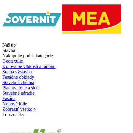
Náš tip
Stavba
Nakupujte podľa kategórie
Geotextílie
Izolovanie vlhkosti a radónu
Suchá výstavba
Fasádne obklady
Stavebná chémia
Plachty, fólie a siete
Stavebné náradie
Fasáda
Nopové fólie
Zobraziť všetko >
Top značky