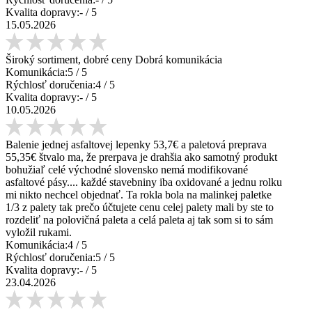
Kvalita dopravy:
-
/ 5
15.05.2026
Široký sortiment, dobré ceny Dobrá komunikácia
Komunikácia:
5
/ 5
Rýchlosť doručenia:
4
/ 5
Kvalita dopravy:
-
/ 5
10.05.2026
Balenie jednej asfaltovej lepenky 53,7€ a paletová preprava
55,35€ štvalo ma, že prerpava je drahšia ako samotný produkt
bohužiaľ celé východné slovensko nemá modifikované
asfaltové pásy.... každé stavebniny iba oxidované a jednu rolku
mi nikto nechcel objednať. Ta rokla bola na malinkej paletke
1/3 z palety tak prečo účtujete cenu celej palety mali by ste to
rozdeliť na polovičná paleta a celá paleta aj tak som si to sám
vyložil rukami.
Komunikácia:
4
/ 5
Rýchlosť doručenia:
5
/ 5
Kvalita dopravy:
-
/ 5
23.04.2026