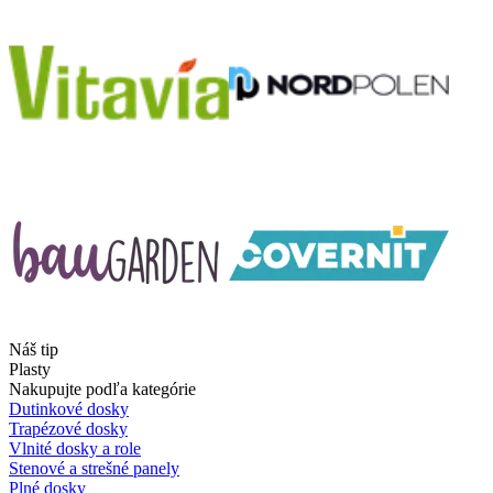
Náš tip
Plasty
Nakupujte podľa kategórie
Dutinkové dosky
Trapézové dosky
Vlnité dosky a role
Stenové a strešné panely
Plné dosky