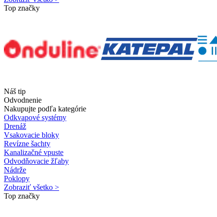
Top značky
Náš tip
Odvodnenie
Nakupujte podľa kategórie
Odkvapové systémy
Drenáž
Vsakovacie bloky
Revízne šachty
Kanalizačné vpuste
Odvodňovacie žľaby
Nádrže
Poklopy
Zobraziť všetko >
Top značky