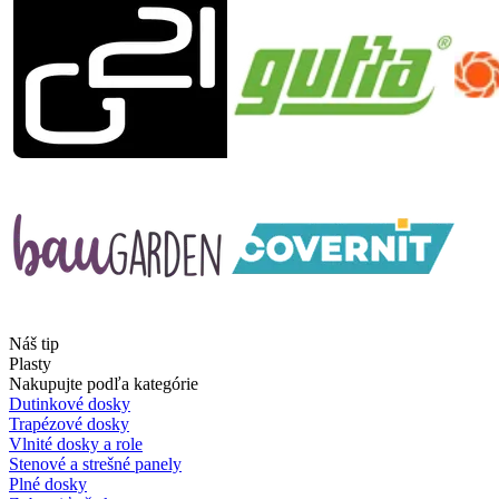
Náš tip
Plasty
Nakupujte podľa kategórie
Dutinkové dosky
Trapézové dosky
Vlnité dosky a role
Stenové a strešné panely
Plné dosky