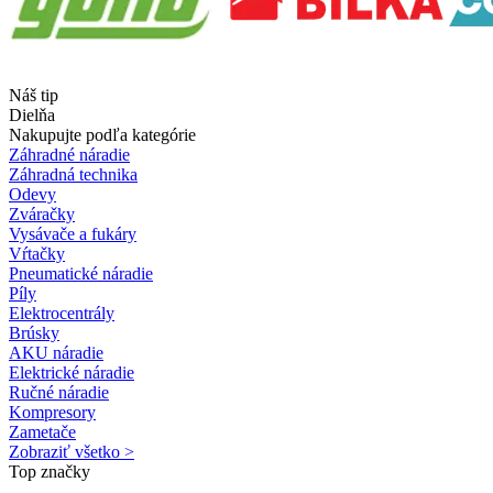
Náš tip
Dielňa
Nakupujte podľa kategórie
Záhradné náradie
Záhradná technika
Odevy
Zváračky
Vysávače a fukáry
Vŕtačky
Pneumatické náradie
Píly
Elektrocentrály
Brúsky
AKU náradie
Elektrické náradie
Ručné náradie
Kompresory
Zametače
Zobraziť všetko >
Top značky