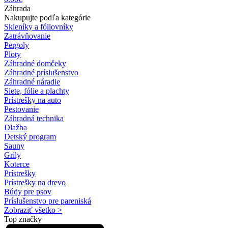
Záhrada
Nakupujte podľa kategórie
Skleníky a fóliovníky
Zatrávňovanie
Pergoly
Ploty
Záhradné domčeky
Záhradné príslušenstvo
Záhradné náradie
Siete, fólie a plachty
Prístrešky na auto
Pestovanie
Záhradná technika
Dlažba
Detský program
Sauny
Grily
Koterce
Prístrešky
Prístrešky na drevo
Búdy pre psov
Príslušenstvo pre pareniská
Zobraziť všetko >
Top značky