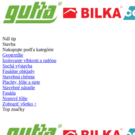
Náš tip
Stavba
Nakupujte podľa kategórie
Geotextílie
Izolovanie vlhkosti a radónu
Suchá výstavba
Fasádne obklady
Stavebná chémia
Plachty, fólie a siete
Stavebné náradie
Fasáda
Nopové fólie
Zobraziť všetko >
Top značky