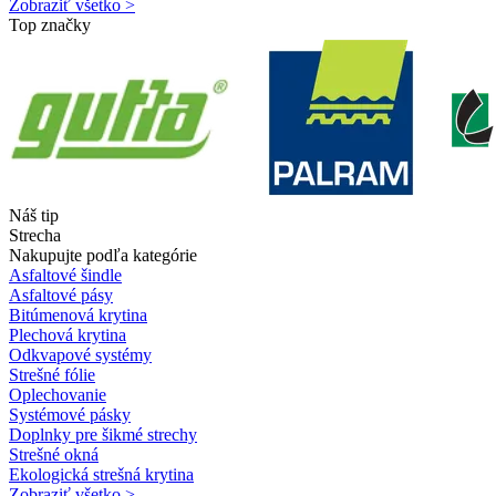
Zobraziť všetko >
Top značky
Náš tip
Strecha
Nakupujte podľa kategórie
Asfaltové šindle
Asfaltové pásy
Bitúmenová krytina
Plechová krytina
Odkvapové systémy
Strešné fólie
Oplechovanie
Systémové pásky
Doplnky pre šikmé strechy
Strešné okná
Ekologická strešná krytina
Zobraziť všetko >