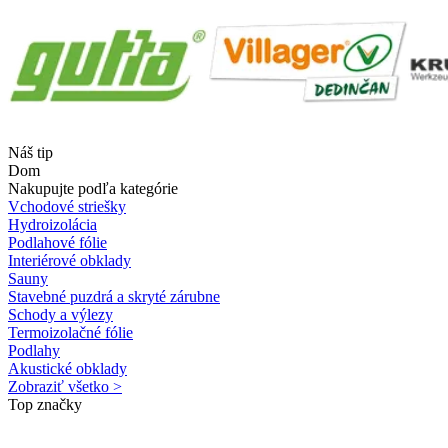
Náš tip
Dom
Nakupujte podľa kategórie
Vchodové striešky
Hydroizolácia
Podlahové fólie
Interiérové obklady
Sauny
Stavebné puzdrá a skryté zárubne
Schody a výlezy
Termoizolačné fólie
Podlahy
Akustické obklady
Zobraziť všetko >
Top značky