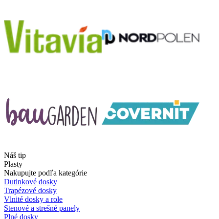
Náš tip
Plasty
Nakupujte podľa kategórie
Dutinkové dosky
Trapézové dosky
Vlnité dosky a role
Stenové a strešné panely
Plné dosky