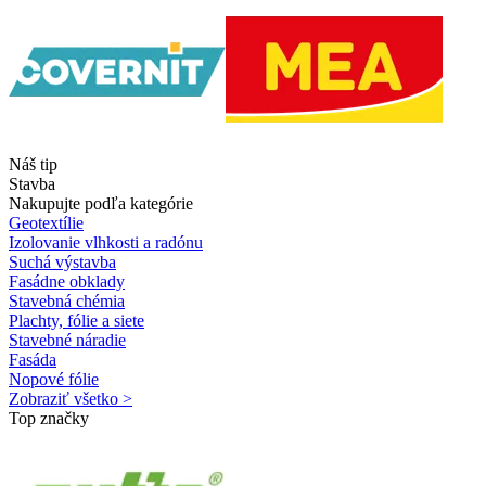
Náš tip
Stavba
Nakupujte podľa kategórie
Geotextílie
Izolovanie vlhkosti a radónu
Suchá výstavba
Fasádne obklady
Stavebná chémia
Plachty, fólie a siete
Stavebné náradie
Fasáda
Nopové fólie
Zobraziť všetko >
Top značky