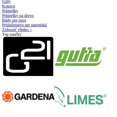
Grily
Koterce
Prístrešky
Prístrešky na drevo
Búdy pre psov
Príslušenstvo pre pareniská
Zobraziť všetko >
Top značky