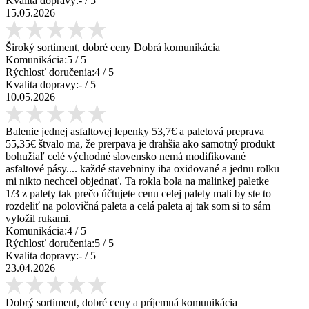
Kvalita dopravy:
-
/ 5
15.05.2026
Široký sortiment, dobré ceny Dobrá komunikácia
Komunikácia:
5
/ 5
Rýchlosť doručenia:
4
/ 5
Kvalita dopravy:
-
/ 5
10.05.2026
Balenie jednej asfaltovej lepenky 53,7€ a paletová preprava
55,35€ štvalo ma, že prerpava je drahšia ako samotný produkt
bohužiaľ celé východné slovensko nemá modifikované
asfaltové pásy.... každé stavebniny iba oxidované a jednu rolku
mi nikto nechcel objednať. Ta rokla bola na malinkej paletke
1/3 z palety tak prečo účtujete cenu celej palety mali by ste to
rozdeliť na polovičná paleta a celá paleta aj tak som si to sám
vyložil rukami.
Komunikácia:
4
/ 5
Rýchlosť doručenia:
5
/ 5
Kvalita dopravy:
-
/ 5
23.04.2026
Dobrý sortiment, dobré ceny a príjemná komunikácia