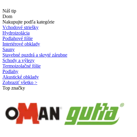
Náš tip
Dom
Nakupujte podľa kategórie
Vchodové striešky
Hydroizolácia
Podlahové fólie
Interiérové obklady
Sauny
Stavebné puzdrá a skryté zárubne
Schody a výlezy
Termoizolačné fólie
Podlahy
Akustické obklady
Zobraziť všetko >
Top značky