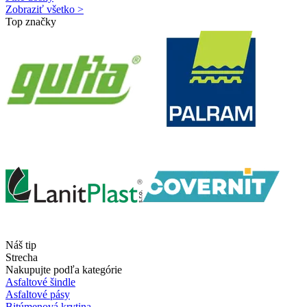
Zobraziť všetko >
Top značky
Náš tip
Strecha
Nakupujte podľa kategórie
Asfaltové šindle
Asfaltové pásy
Bitúmenová krytina