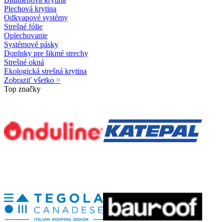
Plechová krytina
Odkvapové systémy
Strešné fólie
Oplechovanie
Systémové pásky
Doplnky pre šikmé strechy
Strešné okná
Ekologická strešná krytina
Zobraziť všetko >
Top značky