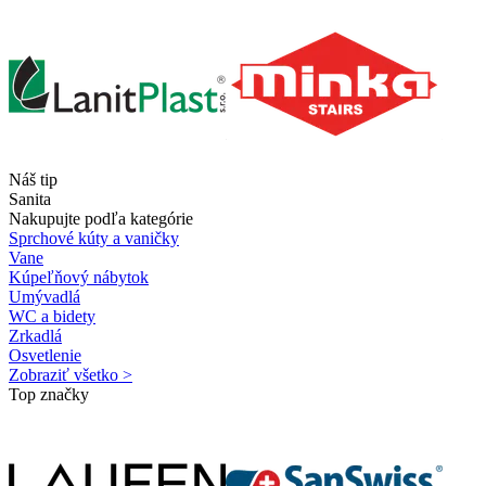
Náš tip
Sanita
Nakupujte podľa kategórie
Sprchové kúty a vaničky
Vane
Kúpeľňový nábytok
Umývadlá
WC a bidety
Zrkadlá
Osvetlenie
Zobraziť všetko >
Top značky