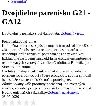
Pareniská
/
Dvojdielne parenisko G21 -
GA12
Dvojdielne parenisko z polykarbonátu.
Zobraziť viac...
Prečo nakupovať u nás?
Dlhoročná odbornosť
S pôsobením na trhu od roku 2009 sme
získali cenné skúsenosti a odborné znalosti, ktoré nám
umožňujú lepšie rozumieť potrebám našich zákazníkov.
Exkluzívne zastúpenie značiek
Máme exkluzívne zastúpenie
renomovaných svetových značiek Onduline a Ermetika pre
Slovenskú republiku.
Osobitný prístup k zákazníkom
Poskytujeme individuálne
poradenstvo a pomoc pri výbere produktov, aby ste si mohli
byť istí, že získate to, čo skutočne potrebujete.
Záruka kvality
Naše produkty pochádzajú od overených
značiek, čo zabezpečuje ich vysokú kvalitu a dlhú životnosť.
Hodnotenia našich zákazníkov
Zobraziť na Heureke
26.07.2026