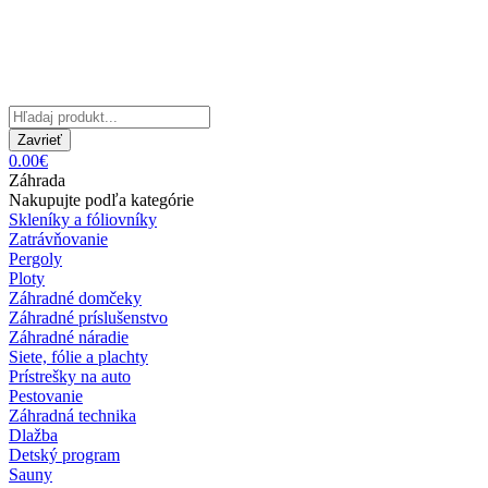
Zavrieť
0.00€
Záhrada
Nakupujte podľa kategórie
Skleníky a fóliovníky
Zatrávňovanie
Pergoly
Ploty
Záhradné domčeky
Záhradné príslušenstvo
Záhradné náradie
Siete, fólie a plachty
Prístrešky na auto
Pestovanie
Záhradná technika
Dlažba
Detský program
Sauny