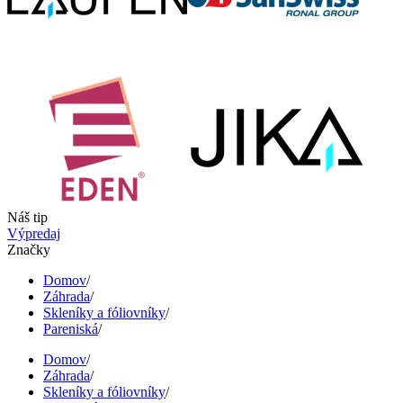
Náš tip
Výpredaj
Značky
Domov
/
Záhrada
/
Skleníky a fóliovníky
/
Pareniská
/
Domov
/
Záhrada
/
Skleníky a fóliovníky
/