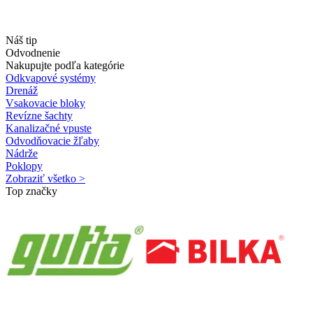
Náš tip
Odvodnenie
Nakupujte podľa kategórie
Odkvapové systémy
Drenáž
Vsakovacie bloky
Revízne šachty
Kanalizačné vpuste
Odvodňovacie žľaby
Nádrže
Poklopy
Zobraziť všetko >
Top značky