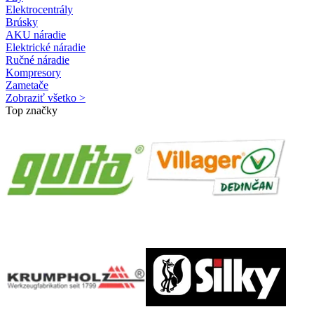
Elektrocentrály
Brúsky
AKU náradie
Elektrické náradie
Ručné náradie
Kompresory
Zametače
Zobraziť všetko >
Top značky