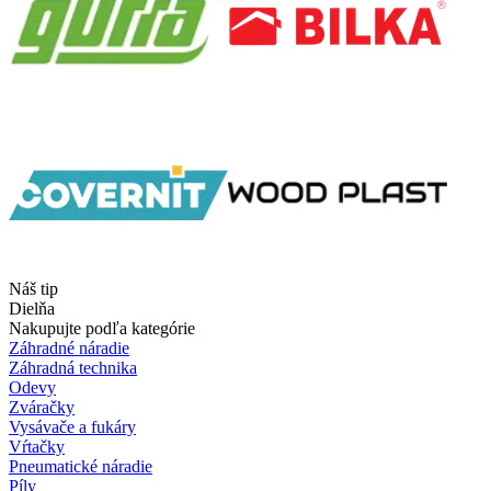
Náš tip
Dielňa
Nakupujte podľa kategórie
Záhradné náradie
Záhradná technika
Odevy
Zváračky
Vysávače a fukáry
Vŕtačky
Pneumatické náradie
Píly