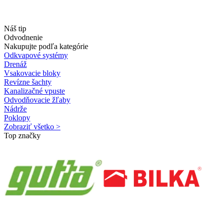
Náš tip
Odvodnenie
Nakupujte podľa kategórie
Odkvapové systémy
Drenáž
Vsakovacie bloky
Revízne šachty
Kanalizačné vpuste
Odvodňovacie žľaby
Nádrže
Poklopy
Zobraziť všetko >
Top značky