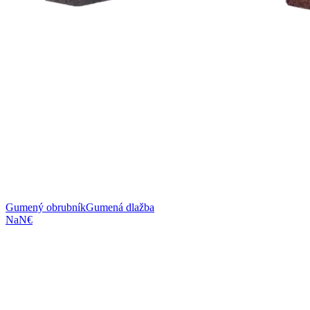
Gumený obrubník
Gumená dlažba
NaN€