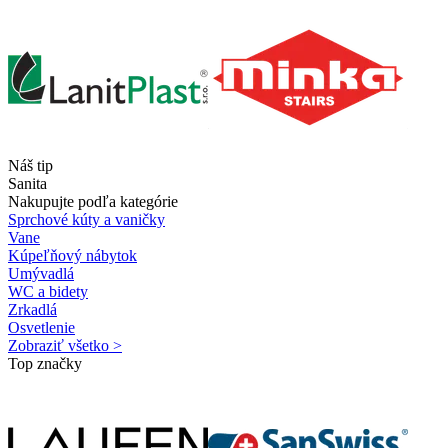
Náš tip
Sanita
Nakupujte podľa kategórie
Sprchové kúty a vaničky
Vane
Kúpeľňový nábytok
Umývadlá
WC a bidety
Zrkadlá
Osvetlenie
Zobraziť všetko >
Top značky