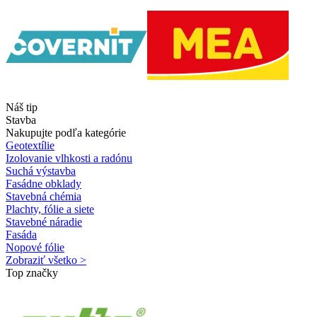
Náš tip
Stavba
Nakupujte podľa kategórie
Geotextílie
Izolovanie vlhkosti a radónu
Suchá výstavba
Fasádne obklady
Stavebná chémia
Plachty, fólie a siete
Stavebné náradie
Fasáda
Nopové fólie
Zobraziť všetko >
Top značky