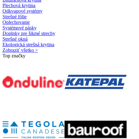
Plechová krytina
Odkvapové systémy
Strešné fólie
Oplechovanie
Systémové pásky
Doplnky pre šikmé strechy
Strešné okná
Ekologická strešná krytina
Zobraziť všetko >
Top značky