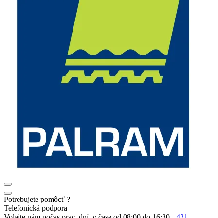
Potrebujete pomôcť ?
Telefonická podpora
Volajte nám počas prac. dní, v čase od 08:00 do 16:30.
+421