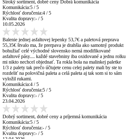
Široký sortiment, dobré ceny Dobrá komunikácia
Komunikácia:
5
/ 5
Rýchlosť doručenia:
4
/ 5
Kvalita dopravy:
-
/ 5
10.05.2026
Balenie jednej asfaltovej lepenky 53,7€ a paletová preprava
55,35€ štvalo ma, že prerpava je drahšia ako samotný produkt
bohužiaľ celé východné slovensko nemá modifikované
asfaltové pásy.... každé stavebniny iba oxidované a jednu rolku
mi nikto nechcel objednať. Ta rokla bola na malinkej paletke
1/3 z palety tak prečo účtujete cenu celej palety mali by ste to
rozdeliť na polovičná paleta a celá paleta aj tak som si to sám
vyložil rukami.
Komunikácia:
4
/ 5
Rýchlosť doručenia:
5
/ 5
Kvalita dopravy:
-
/ 5
23.04.2026
Dobrý sortiment, dobré ceny a príjemná komunikácia
Komunikácia:
5
/ 5
Rýchlosť doručenia:
-
/ 5
Kvalita dopravy:
-
/ 5
12.04.2026