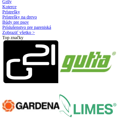
Grily
Koterce
Prístrešky
Prístrešky na drevo
Búdy pre psov
Príslušenstvo pre pareniská
Zobraziť všetko >
Top značky