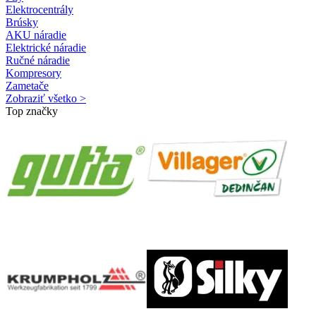
Elektrocentrály
Brúsky
AKU náradie
Elektrické náradie
Ručné náradie
Kompresory
Zametače
Zobraziť všetko >
Top značky