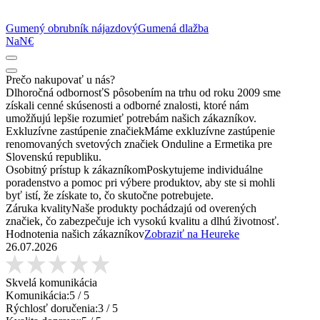
Gumený obrubník nájazdový
Gumená dlažba
NaN€
Prečo nakupovať u nás?
Dlhoročná odbornosť
S pôsobením na trhu od roku 2009 sme
získali cenné skúsenosti a odborné znalosti, ktoré nám
umožňujú lepšie rozumieť potrebám našich zákazníkov.
Exkluzívne zastúpenie značiek
Máme exkluzívne zastúpenie
renomovaných svetových značiek Onduline a Ermetika pre
Slovenskú republiku.
Osobitný prístup k zákazníkom
Poskytujeme individuálne
poradenstvo a pomoc pri výbere produktov, aby ste si mohli
byť istí, že získate to, čo skutočne potrebujete.
Záruka kvality
Naše produkty pochádzajú od overených
značiek, čo zabezpečuje ich vysokú kvalitu a dlhú životnosť.
Hodnotenia našich zákazníkov
Zobraziť na Heureke
26.07.2026
Skvelá komunikácia
Komunikácia:
5
/ 5
Rýchlosť doručenia:
3
/ 5