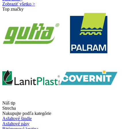
Zobraziť všetko >
Top značky
Náš tip
Strecha
Nakupujte podľa kategórie
Asfaltové šindle
Asfaltové pásy
Bitúmenová krytina