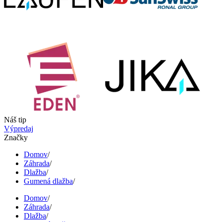
Náš tip
Výpredaj
Značky
Domov
/
Záhrada
/
Dlažba
/
Gumená dlažba
/
Domov
/
Záhrada
/
Dlažba
/