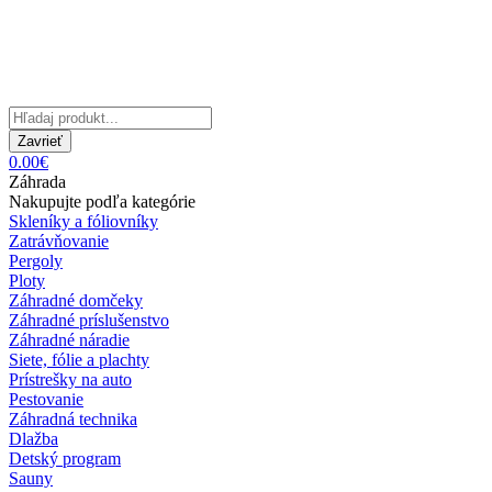
Zavrieť
0.00€
Záhrada
Nakupujte podľa kategórie
Skleníky a fóliovníky
Zatrávňovanie
Pergoly
Ploty
Záhradné domčeky
Záhradné príslušenstvo
Záhradné náradie
Siete, fólie a plachty
Prístrešky na auto
Pestovanie
Záhradná technika
Dlažba
Detský program
Sauny