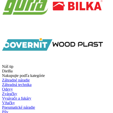
Náš tip
Dielňa
Nakupujte podľa kategórie
Záhradné náradie
Záhradná technika
Odevy
Zváračky
Vysávače a fukáry
Vŕtačky
Pneumatické náradie
Píly