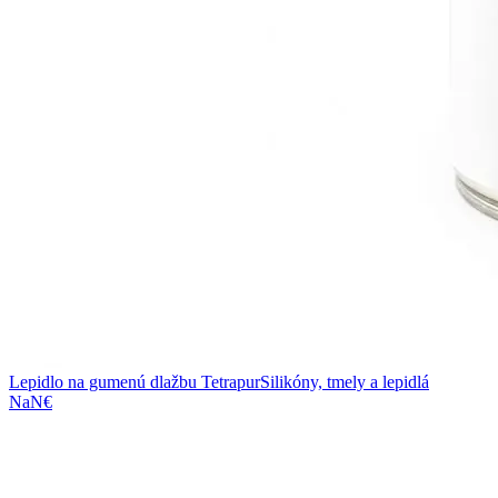
Lepidlo na gumenú dlažbu Tetrapur
Silikóny, tmely a lepidlá
NaN€