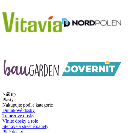
Náš tip
Plasty
Nakupujte podľa kategórie
Dutinkové dosky
Trapézové dosky
Vlnité dosky a role
Stenové a strešné panely
Plné dosky