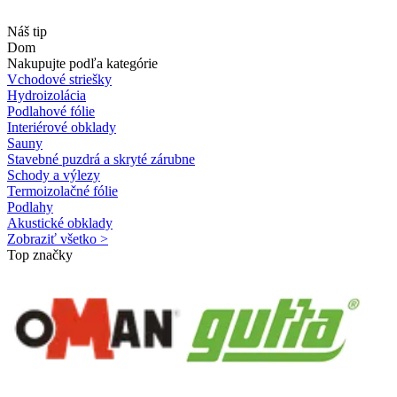
Náš tip
Dom
Nakupujte podľa kategórie
Vchodové striešky
Hydroizolácia
Podlahové fólie
Interiérové obklady
Sauny
Stavebné puzdrá a skryté zárubne
Schody a výlezy
Termoizolačné fólie
Podlahy
Akustické obklady
Zobraziť všetko >
Top značky